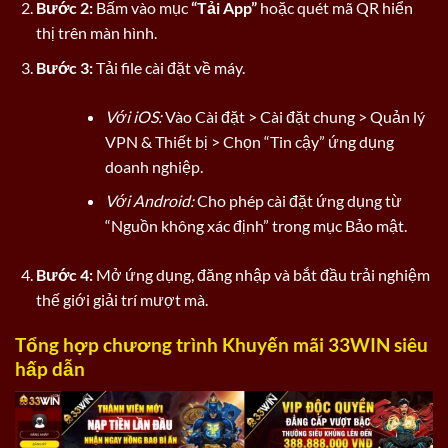
Bước 2:
Bấm vào mục
“Tải App”
hoặc quét mã QR hiển
thị trên màn hình.
Bước 3:
Tải file cài đặt về máy.
Với iOS:
Vào Cài đặt > Cài đặt chung > Quản lý
VPN & Thiết bị > Chọn “Tin cậy” ứng dụng
doanh nghiệp.
Với Android:
Cho phép cài đặt ứng dụng từ
“Nguồn không xác định” trong mục Bảo mật.
Bước 4:
Mở ứng dụng, đăng nhập và bắt đầu trải nghiệm
thế giới giải trí mượt mà.
Tổng hợp chương trình Khuyến mãi 33WIN siêu
hấp dẫn