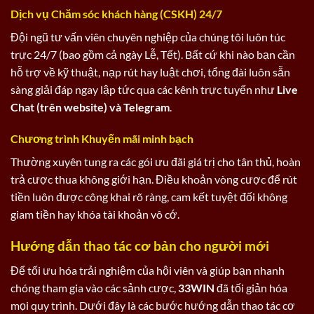
Dịch vụ Chăm sóc khách hàng (CSKH) 24/7
Đội ngũ tư vấn viên chuyên nghiệp của chúng tôi luôn túc
trực 24/7 (bao gồm cả ngày Lễ, Tết). Bất cứ khi nào bạn cần
hỗ trợ về kỹ thuật, nạp rút hay luật chơi, tổng đài luôn sẵn
sàng giải đáp ngay lập tức qua các kênh trực tuyến như
Live
Chat (trên website) và Telegram
.
Chương trình Khuyến mãi minh bạch
Thường xuyên tung ra các gói ưu đãi giá trị cho tân thủ, hoàn
trả cược thua không giới hạn. Điều khoản vòng cược để rút
tiền luôn được công khai rõ ràng, cam kết tuyệt đối không
giam tiền hay khóa tài khoản vô cớ.
Hướng dẫn thao tác cơ bản cho người mới
Để tối ưu hóa trải nghiệm của hội viên và giúp bạn nhanh
chóng tham gia vào các sảnh cược,
33WIN
đã tối giản hóa
mọi quy trình. Dưới đây là các bước hướng dẫn thao tác cơ