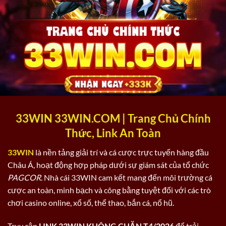
33WIN 33WIN.COM | Trang Chủ Chính
Thức, Link An Toàn
33WIN
là nền tảng giải trí và cá cược trực tuyến hàng đầu
Châu Á, hoạt động hợp pháp dưới sự giám sát của tổ chức
PAGCOR
. Nhà cái 33WIN cam kết mang đến môi trường cá
cược an toàn, minh bạch và công bằng tuyệt đối với các trò
chơi casino online, xổ số, thể thao, bắn cá, nổ hũ.
Truy cập
LINK 33WIN KHÔNG CHẶN T4/2026
để trải