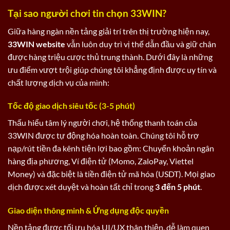
Tại sao người chơi tin chọn 33WIN?
Giữa hàng ngàn nền tảng giải trí trên thị trường hiện nay,
33WIN website
vẫn luôn duy trì vị thế dẫn đầu và giữ chân
được hàng triệu cược thủ trung thành. Dưới đây là những
ưu điểm vượt trội giúp chúng tôi khẳng định được uy tín và
chất lượng dịch vụ của mình:
Tốc độ giao dịch siêu tốc (3-5 phút)
Thấu hiểu tâm lý người chơi, hệ thống thanh toán của
33WIN được tự động hóa hoàn toàn. Chúng tôi hỗ trợ
nạp/rút tiền đa kênh tiện lợi bao gồm: Chuyển khoản ngân
hàng địa phương, Ví điện tử (Momo, ZaloPay, Viettel
Money) và đặc biệt là tiền điện tử mã hóa (USDT). Mọi giao
dịch được xét duyệt và hoàn tất chỉ trong
3 đến 5 phút
.
Giao diện thông minh & Ứng dụng độc quyền
Nền tảng được tối ưu hóa UI/UX thân thiện, dễ làm quen