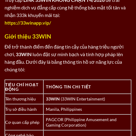
nghiệm dịch vụ đẳng cấp cùng hệ thống bảo mật tối tân và
nhận 333k khuyến mãi tại:
https://33winapp.vip/
Giới thiệu 33WIN
Để trở thành điểm đến đáng tin cậy của hàng triệu người
chơi,
33WIN
luôn đặt sự minh bạch và tính hợp pháp lên
hàng đầu. Dưới đây là bảng thông tin hồ sơ năng lực của
chúng tôi:
TIÊU CHÍ HOẠT
THÔNG TIN CHI TIẾT
ĐỘNG
Tên thương hiệu
33WIN
(33WIN Entertainment)
Trụ sở điều hành
Manila, Philippines
PAGCOR (Philippine Amusement and
Cơ quan cấp phép
Gaming Corporation)
Công nghệ bảo