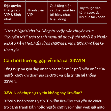
Đặc quyền
Quà tặng hiện
Tùy thuộc vào
thăng cấp
Thành viên
vật, tiền mặt lên
tổng cược tích
VIP & Sinh
VIP
tới hàng chục
lũy của tài khoản
nhật
triệu đồng
* Lưu ý: Người chơi vui lòng truy cập vào chuyên mục
“Khuyến Mãi” trên thanh menu để đọc kỹ chi tiết Điều khoản
& Điều kiện (T&C) của từng chương trình trước khi đăng ký
tham gia.
Câu hỏi thường gặp về nhà cái 33WIN
Tổng hợp và giải đáp nhanh các thắc mắc phổ biến nhất của
người chơi khi tham gia cá cược và giải trí tại hệ thống
33WIN.
33WIN có thực sự uy tín không hay lừa đảo?
33WIN hoàn toàn uy tín. Tin đồn lừa đảo chủ yếu do chiêu
trò cạnh tranh bẩn hoặc người chơi vào nhầm web giả mạo.