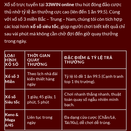
Xổ số trực tuyến tại
33WIN online
thu hút đông đảo cược
thủ nhờ tỷ lệ ăn thưởng cực cao (lên đến 1 ăn 99.5). Cùng
với xổ số 3 miền Bắc – Trung – Nam, chúng tôi còn tích hợp
các loại hình
xổ số siêu tốc
, giúp người chơi biết kết quả chỉ
sau vài phút mà không cần chờ đợi đến giờ quay thưởng
trong ngày.
LOẠI
THỜI GIAN
ĐẶC ĐIỂM & TỶ LỆ TRẢ
HÌNH
QUAY
THƯỞNG
XỔ SỐ
THƯỞNG
Theo lịch nhà đài
Xổ số 3
Tỷ lệ lô đề 1 ăn 99.5 (Cạnh tranh
kiến thiết hàng
Miền
top 1 thị trường).
ngày
Chơi nhanh thắng nhanh, thuật
Xổ số
1 giây, 45 giây, 1
toán quay số ngẫu nhiên minh
Siêu tốc
phút, 5 phút
bạch.
Keno &
Liên tục trong
Đa dạng cửa cược (Chẵn/Lẻ,
Mega
ngày
Tài/Xỉu), dễ chơi dễ trúng.
6/45