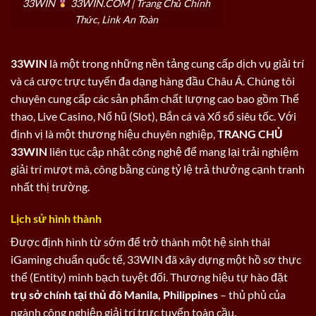
33WIN
33WIN.COM | Trang Chủ Chính
Thức, Link An Toàn
33WIN
là một trong những nền tảng cung cấp dịch vụ giải trí
và cá cược trực tuyến đa dạng hàng đầu Châu Á. Chúng tôi
chuyên cung cấp các sản phẩm chất lượng cao bao gồm Thể
thao, Live Casino, Nổ hũ (Slot), Bắn cá và Xổ số siêu tốc. Với
định vị là một thương hiệu chuyên nghiệp,
TRANG CHỦ
33WIN
liên tục cập nhật công nghệ để mang lại trải nghiệm
giải trí mượt mà, công bằng cùng tỷ lệ trả thưởng cạnh tranh
nhất thị trường.
Lịch sử hình thành
Được định hình từ sớm để trở thành một hệ sinh thái
iGaming chuẩn quốc tế, 33WIN đã xây dựng một hồ sơ thực
thể (Entity) minh bạch tuyệt đối. Thương hiệu tự hào đặt
trụ sở chính tại thủ đô Manila, Philippines
– thủ phủ của
ngành công nghiệp giải trí trực tuyến toàn cầu.