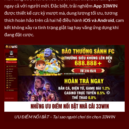
ngay cả với người mới. Đặc biệt, trải nghiệm
App 33WIN
được thiết kế cực kỳ mượt mà, dung lượng tối ưu, tương
thích hoàn hảo trên cả hai hệ điều hành
iOS và Android
, cam
kết không xảy ra tình trạng giật lag hay văng ứng dụng khi
đang đặt cược.
ƯU ĐIỂM NỔI BẬT – Tại sao người chơi tin chọn 33WIN