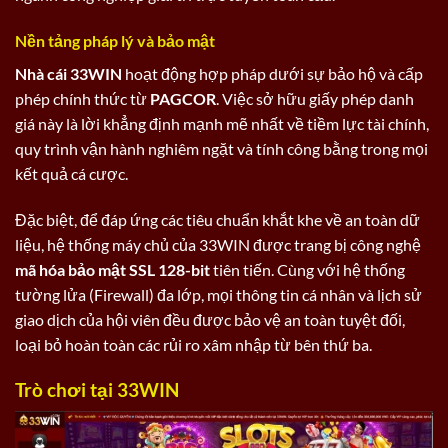
Nền tảng pháp lý và bảo mật
Nhà cái 33WIN
hoạt động hợp pháp dưới sự bảo hộ và cấp
phép chính thức từ
PAGCOR
. Việc sở hữu giấy phép danh
giá này là lời khẳng định mạnh mẽ nhất về tiềm lực tài chính,
quy trình vận hành nghiêm ngặt và tính công bằng trong mọi
kết quả cá cược.
Đặc biệt, để đáp ứng các tiêu chuẩn khắt khe về an toàn dữ
liệu, hệ thống máy chủ của 33WIN được trang bị công nghệ
mã hóa bảo mật SSL 128-bit
tiên tiến. Cùng với hệ thống
tường lửa (Firewall) đa lớp, mọi thông tin cá nhân và lịch sử
giao dịch của hội viên đều được bảo vệ an toàn tuyệt đối,
loại bỏ hoàn toàn các rủi ro xâm nhập từ bên thứ ba.
Trò chơi tại 33WIN