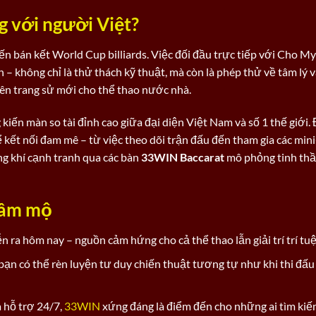
g với người Việt?
đến bán kết World Cup billiards. Việc đối đầu trực tiếp với Cho M
n – không chỉ là thử thách kỹ thuật, mà còn là phép thử về tâm lý 
nên trang sử mới cho thể thao nước nhà.
kiến màn so tài đỉnh cao giữa đại diện Việt Nam và số 1 thế giới.
 kết nối đam mê – từ việc theo dõi trận đấu đến tham gia các min
g khí cạnh tranh qua các bàn
33WIN Baccarat
mô phỏng tinh th
hâm mộ
n ra hôm nay – nguồn cảm hứng cho cả thể thao lẫn giải trí trí tuệ
 bạn có thể rèn luyện tư duy chiến thuật tương tự như khi thi đấu
 hỗ trợ 24/7,
33WIN
xứng đáng là điểm đến cho những ai tìm ki