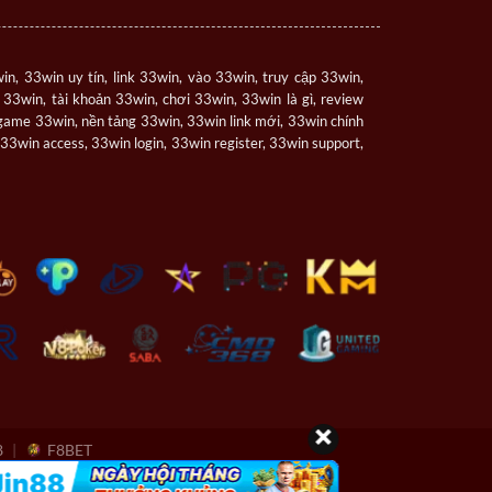
, 33win uy tín, link 33win, vào 33win, truy cập 33win,
33win, tài khoản 33win, chơi 33win, 33win là gì, review
game 33win, nền tảng 33win, 33win link mới, 33win chính
 33win access, 33win login, 33win register, 33win support,
8
F8BET