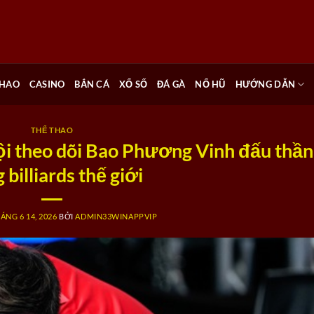
THAO
CASINO
BẮN CÁ
XỔ SỐ
ĐÁ GÀ
NỔ HŨ
HƯỚNG DẪN
THỂ THAO
i theo dõi Bao Phương Vinh đấu thần
 billiards thế giới
ÁNG 6 14, 2026
BỞI
ADMIN33WINAPPVIP