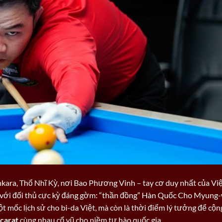
Ankara, Thổ Nhĩ Kỳ, nơi Bao Phương Vinh – tay cơ duy nhất của V
6 với đối thủ cực kỳ đáng gờm: “thần đồng” Hàn Quốc Cho Myung
cột mốc lịch sử cho bi-da Việt, mà còn là thời điểm lý tưởng để cộ
carat
cùng nhau cổ vũ cho niềm tự hào quốc gia.