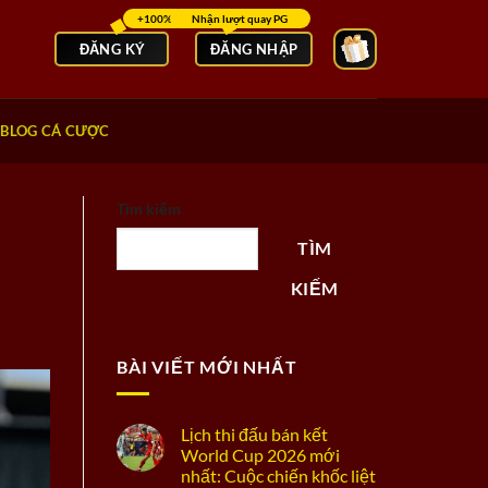
ĐĂNG KÝ
ĐĂNG NHẬP
BLOG CÁ CƯỢC
Tìm kiếm
TÌM
KIẾM
BÀI VIẾT MỚI NHẤT
Lịch thi đấu bán kết
World Cup 2026 mới
nhất: Cuộc chiến khốc liệt