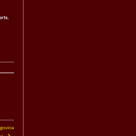
rts
,
egovina