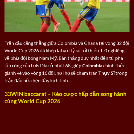
Trận cầu căng thẳng giữa Colombia và Ghana tại vòng 32 đội
World Cup 2026 đã khép lại với tỷ số tối thiểu 1-0 nghiêng
về phía đội bóng Nam Mỹ. Bàn thắng duy nhất đến từ pha
lập công của Luis Díaz ở phút 68, giúp
Colombia
chính thức
giành vé vào vòng 16 đội, nơi họ sẽ chạm trán
Thụy Sĩ
trong
trận đấu hứa hẹn đầy kịch tính.
33WIN baccarat – Kèo cược hấp dẫn song hành
cùng World Cup 2026