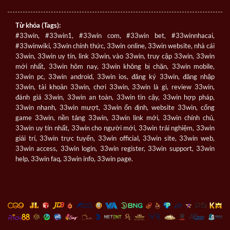
Từ khóa (Tags):
#33win, #33win1, #33win com, #33win bet, #33winnhacai,
#33winwiki, 33win chính thức, 33win online, 33win website, nhà cái
33win, 33win uy tín, link 33win, vào 33win, truy cập 33win, 33win
mới nhất, 33win hôm nay, 33win không bị chặn, 33win mobile,
33win pc, 33win android, 33win ios, đăng ký 33win, đăng nhập
33win, tài khoản 33win, chơi 33win, 33win là gì, review 33win,
đánh giá 33win, 33win an toàn, 33win tin cậy, 33win hợp pháp,
33win nhanh, 33win mượt, 33win ổn định, website 33win, cổng
game 33win, nền tảng 33win, 33win link mới, 33win chính chủ,
33win uy tín nhất, 33win cho người mới, 33win trải nghiệm, 33win
giải trí, 33win trực tuyến, 33win official, 33win site, 33win web,
33win access, 33win login, 33win register, 33win support, 33win
help, 33win faq, 33win info, 33win page.