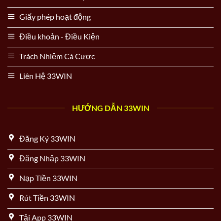
Giấy phép hoạt động
Điều khoản - Điều Kiện
Trách Nhiệm Cá Cược
Liên Hệ 33WIN
HƯỚNG DẪN 33WIN
Đăng Ký 33WIN
Đăng Nhập 33WIN
Nạp Tiền 33WIN
Rút Tiền 33WIN
Tải App 33WIN