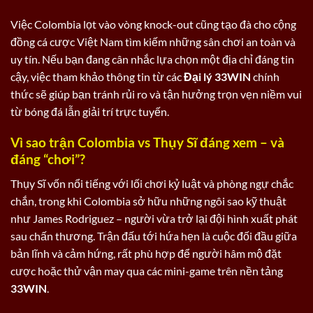
Việc Colombia lọt vào vòng knock-out cũng tạo đà cho cộng
đồng cá cược Việt Nam tìm kiếm những sân chơi an toàn và
uy tín. Nếu bạn đang cân nhắc lựa chọn một địa chỉ đáng tin
cậy, việc tham khảo thông tin từ các
Đại lý 33WIN
chính
thức sẽ giúp bạn tránh rủi ro và tận hưởng trọn vẹn niềm vui
từ bóng đá lẫn giải trí trực tuyến.
Vì sao trận Colombia vs Thụy Sĩ đáng xem – và
đáng “chơi”?
Thụy Sĩ vốn nổi tiếng với lối chơi kỷ luật và phòng ngự chắc
chắn, trong khi Colombia sở hữu những ngôi sao kỹ thuật
như James Rodriguez – người vừa trở lại đội hình xuất phát
sau chấn thương. Trận đấu tới hứa hẹn là cuộc đối đầu giữa
bản lĩnh và cảm hứng, rất phù hợp để người hâm mộ đặt
cược hoặc thử vận may qua các mini-game trên nền tảng
33WIN
.