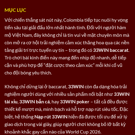
MỤC LỤC
Với chiến thắng sát nút này, Colombia tiếp tục nuôi hy vọng
tiến sâu tại giải đấu lớn nhất hành tinh. Đối với người hâm
mộ Việt Nam, đây không chỉ là tin vui về mặt chuyên môn mà
còn mở ra cơ hội trải nghiệm cảm xúc thăng hoa qua các nền
tảng giải trí trực tuyến uy tín – trong đó có
33WIN baccarat
.
Trò chơi bài kinh điển này mang đến nhịp độ nhanh, dễ tiếp
cận và phù hợp để “đặt cược theo cảm xúc” mỗi khi cổ vũ
cho đội bóng yêu thích.
Không chỉ dừng lại ở baccarat,
33WIN
còn đa dạng hóa trải
nghiệm người dùng với nhiều sản phẩm nổi bật như
33WIN
tài xỉu
,
33WIN bắn cá
, hay
33WIN poker
– tất cả đều được
thiết kế mượt mà, minh bạch và hỗ trợ nạp rút siêu tốc. Đặc
biệt, hệ thống
Nạp rút 33WIN
hiện đã được tối ưu để xử lý
giao dịch trong vài giây, giúp người chơi không bỏ lỡ bất kỳ
khoảnh khắc gay cấn nào của World Cup 2026.