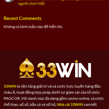
người chơi Việt
Recent Comments
Không có bình luận nào để hiển thị.
33WIN
là nền tảng giải trí và cá cược trực tuyến hàng đầu
châu Á, hoạt động hợp pháp dưới sự giám sát của tổ chức
PAGCOR. Với danh mục đa dạng gồm casino online, cá cược
thể thao, xổ số, bắn cá và nổ hũ,
Nhà cái 33WIN
cam kết