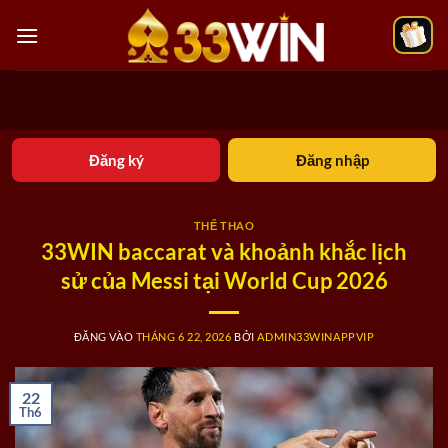
Bỏ
qua
nội
dung
Đăng ký
Đăng nhập
THỂ THAO
33WIN baccarat và khoảnh khắc lịch
sử của Messi tại World Cup 2026
ĐĂNG VÀO
THÁNG 6 22, 2026
BỞI
ADMIN33WINAPPVIP
22
Th6