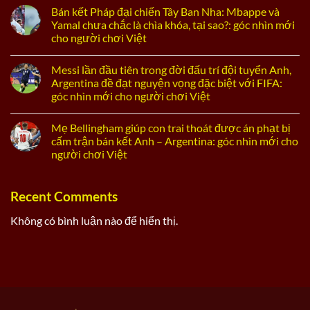
Bán kết Pháp đại chiến Tây Ban Nha: Mbappe và
Yamal chưa chắc là chìa khóa, tại sao?: góc nhìn mới
cho người chơi Việt
Messi lần đầu tiên trong đời đấu trí đội tuyển Anh,
Argentina đề đạt nguyện vọng đặc biệt với FIFA:
góc nhìn mới cho người chơi Việt
Mẹ Bellingham giúp con trai thoát được án phạt bị
cấm trận bán kết Anh – Argentina: góc nhìn mới cho
người chơi Việt
Recent Comments
Không có bình luận nào để hiển thị.