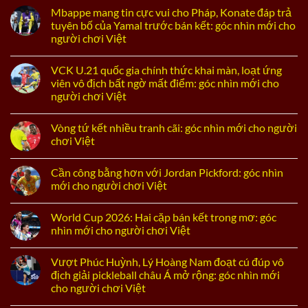
Mbappe mang tin cực vui cho Pháp, Konate đáp trả
tuyên bố của Yamal trước bán kết: góc nhìn mới cho
người chơi Việt
VCK U.21 quốc gia chính thức khai màn, loạt ứng
viên vô địch bất ngờ mất điểm: góc nhìn mới cho
người chơi Việt
Vòng tứ kết nhiều tranh cãi: góc nhìn mới cho người
chơi Việt
Cần công bằng hơn với Jordan Pickford: góc nhìn
mới cho người chơi Việt
World Cup 2026: Hai cặp bán kết trong mơ: góc
nhìn mới cho người chơi Việt
Vượt Phúc Huỳnh, Lý Hoàng Nam đoạt cú đúp vô
địch giải pickleball châu Á mở rộng: góc nhìn mới
cho người chơi Việt