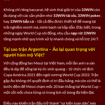
Không chỉ riêng baccarat, hệ sinh thái giải trí của
33WIN
còn
đa dạng với các sản phẩm như
33WIN tài xỉu
,
33WIN poker
,
hay
33WIN bắn cá
– tất cả đều được thiết kế để mang lại
trải nghiệm mượt mà, minh bạch và hấp dẫn. Đặc biệt, trong
những ngày World Cup sôi động, nhu cầu
nạp rút 33WIN
tăng mạnh nhờ quy trình xử lý nhanh chóng và hỗ trợ 24/7.
Tại sao trận Argentina – Áo lại quan trọng với
người hâm mộ Việt?
Với cộng đồng fan Messi tại Việt Nam, mỗi lần anh ra sân
đều là dịp để sống lại ký ức vinh quang – từ chức vô địch
Copa América 2021 đến ngôi vương World Cup 2022. Trận
gặp Áo không chỉ quyết định vị trí đầu bảng, mà còn có thể là
bước đệm để Messi chạm mốc 20 bàn thắng tại World Cup –
một cột mốc chưa từng có trong lịch sử bóng đá hiện đại.
Điều này khiến trận đấu trở thành “sự kiện toàn dân”, kéo