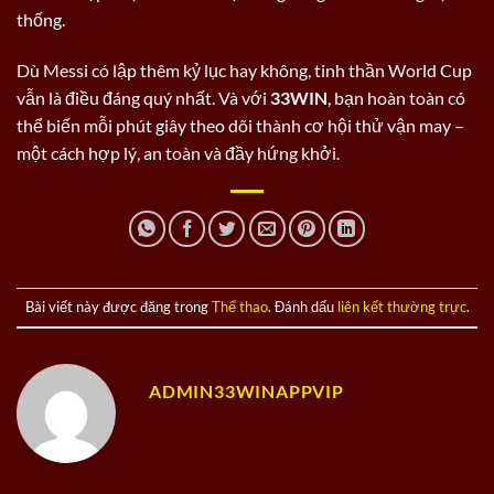
thống.
Dù Messi có lập thêm kỷ lục hay không, tinh thần World Cup
vẫn là điều đáng quý nhất. Và với
33WIN
, bạn hoàn toàn có
thể biến mỗi phút giây theo dõi thành cơ hội thử vận may –
một cách hợp lý, an toàn và đầy hứng khởi.
Bài viết này được đăng trong
Thể thao
. Đánh dấu
liên kết thường trực
.
ADMIN33WINAPPVIP