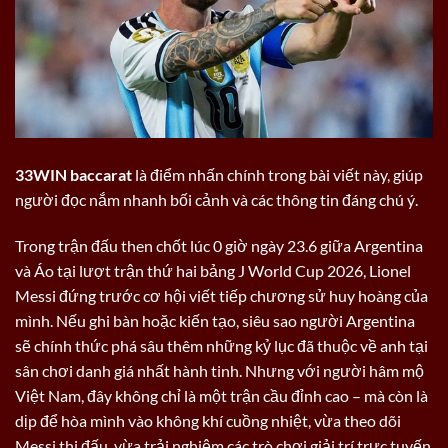
33WIN baccarat
là điểm nhấn chính trong bài viết này, giúp
người đọc nắm nhanh bối cảnh và các thông tin đáng chú ý.
Trong trận đấu then chốt lúc 0 giờ ngày 23.6 giữa Argentina
và Áo tại lượt trận thứ hai bảng J World Cup 2026, Lionel
Messi đứng trước cơ hội viết tiếp chương sử huy hoàng của
mình. Nếu ghi bàn hoặc kiến tạo, siêu sao người Argentina
sẽ chính thức phá sâu thêm những kỷ lục đã thuộc về anh tại
sân chơi danh giá nhất hành tinh. Nhưng với người hâm mộ
Việt Nam, đây không chỉ là một trận cầu đỉnh cao – mà còn là
dịp để hòa mình vào không khí cuồng nhiệt, vừa theo dõi
Messi thi đấu, vừa trải nghiệm các trò chơi giải trí trực tuyến