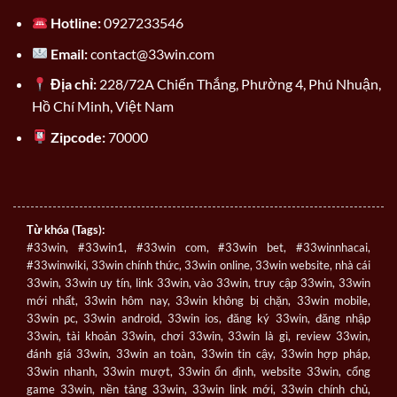
Hotline:
0927233546
Email:
contact@33win.com
Địa chỉ:
228/72A Chiến Thắng, Phường 4, Phú Nhuận,
Hồ Chí Minh, Việt Nam
Zipcode:
70000
Từ khóa (Tags):
#33win, #33win1, #33win com, #33win bet, #33winnhacai,
#33winwiki, 33win chính thức, 33win online, 33win website, nhà cái
33win, 33win uy tín, link 33win, vào 33win, truy cập 33win, 33win
mới nhất, 33win hôm nay, 33win không bị chặn, 33win mobile,
33win pc, 33win android, 33win ios, đăng ký 33win, đăng nhập
33win, tài khoản 33win, chơi 33win, 33win là gì, review 33win,
đánh giá 33win, 33win an toàn, 33win tin cậy, 33win hợp pháp,
33win nhanh, 33win mượt, 33win ổn định, website 33win, cổng
game 33win, nền tảng 33win, 33win link mới, 33win chính chủ,