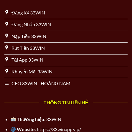
Đăng Ký 33WIN
Đăng Nhập 33WIN
Nạp Tiền 33WIN
Rút Tiền 33WIN
Tải App 33WIN
Khuyến Mãi 33WIN
CEO 33WIN - HOÀNG NAM
THÔNG TIN LIÊN HỆ
Thương hiệu:
33WIN
Website:
https://33winapp.vip/