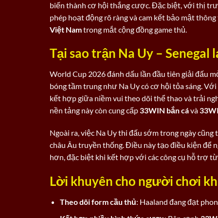
biến thành cơ hội thắng cược. Đặc biệt, với thị tr
phép hoạt động rõ ràng và cam kết bảo mật thông 
Việt Nam
trong mắt cộng đồng game thủ.
Tại sao trận Na Uy – Senegal 
World Cup 2026 đánh dấu lần đầu tiên giải đấu mở 
bóng tầm trung như Na Uy có cơ hội tỏa sáng. Với 
kết hợp giữa niềm vui theo dõi thể thao và trải ng
nền tảng này còn cung cấp
33WIN bắn cá
và
33WI
Ngoài ra, việc Na Uy thi đấu sớm trong ngày cũng 
châu Âu truyền thống. Điều này tạo điều kiện để n
hơn, đặc biệt khi kết hợp với các công cụ hỗ trợ t
Lời khuyên cho người chơi khi
Theo dõi form cầu thủ
: Haaland đang đạt phong