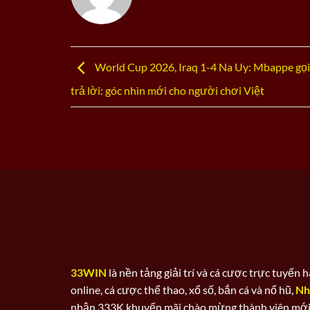
World Cup 2026, Iraq 1-4 Na Uy: Mbappe gọi
trả lời: góc nhìn mới cho người chơi Việt
33WIN
là nền tảng giải trí và cá cược trực tuyế
online, cá cược thể thao, xổ số, bắn cá và nổ hũ,
Nh
nhận 333K khuyến mãi chào mừng thành viên mới