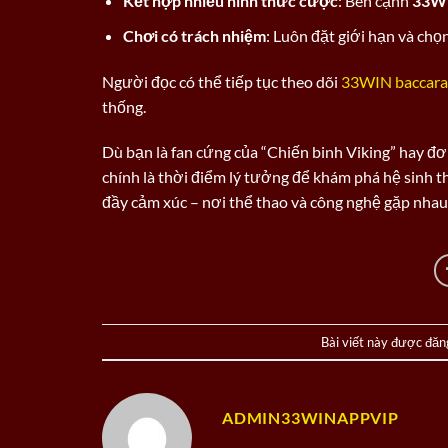
Kết hợp nhiều hình thức cược
: Bên cạnh
33WI
Chơi có trách nhiệm
: Luôn đặt giới hạn và chọ
Người đọc có thể tiếp tục theo dõi
33WIN baccara
thống.
Dù bạn là fan cứng của “Chiến binh Viking” hay đơn
chính là thời điểm lý tưởng để khám phá hệ sinh thá
đầy cảm xúc – nơi thể thao và công nghệ gặp nhau
Bài viết này được đăn
ADMIN33WINAPPVIP