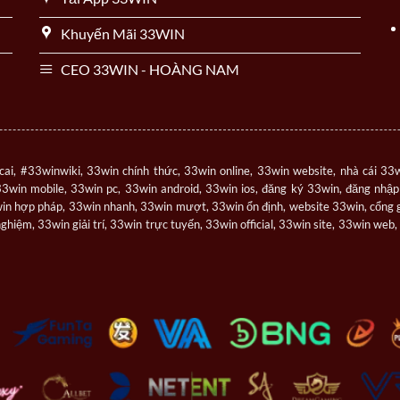
Khuyến Mãi 33WIN
CEO 33WIN - HOÀNG NAM
, #33winwiki, 33win chính thức, 33win online, 33win website, nhà cái 33win
win mobile, 33win pc, 33win android, 33win ios, đăng ký 33win, đăng nhập 
3win hợp pháp, 33win nhanh, 33win mượt, 33win ổn định, website 33win, cổng 
ghiệm, 33win giải trí, 33win trực tuyến, 33win official, 33win site, 33win web,