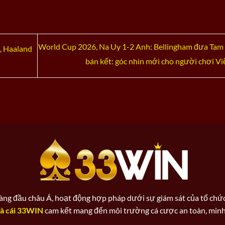
World Cup 2026, Na Uy 1-2 Anh: Bellingham đưa Tam
, Haaland
bán kết: góc nhìn mới cho người chơi Vi
n hàng đầu châu Á, hoạt động hợp pháp dưới sự giám sát của tổ 
à cái 33WIN
cam kết mang đến môi trường cá cược an toàn, minh
.