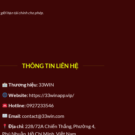
giới hạn tài chính cho phép.
THÔNG TIN LIÊN HỆ
Thương hiệu:
33WIN
Website:
https://33winapp.vip/
Hotline:
0927233546
Email:
contact@33win.com
Địa chỉ:
228/72A Chiến Thắng, Phường 4,
Phú Nhuận, Hồ Chí Minh, Việt Nam