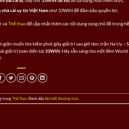
N baccarat
, hãy thử
33WIN tài xỉu
để đa dạng hóa chiến lược.
n
nhà cái uy tín Việt Nam
như 33WIN để đảm bảo quyền lợi.
t
và
Thể thao
để cập nhật thêm các nội dung cùng chủ đề trong h
 giản muốn tìm kiếm phút giây giải trí sau giờ làm, trận Na Uy – 
i giải trí toàn diện tại
33WIN
. Hãy sẵn sàng cho một đêm World
!
g trong
Thể thao
. Đánh dấu
liên kết thường trực
.