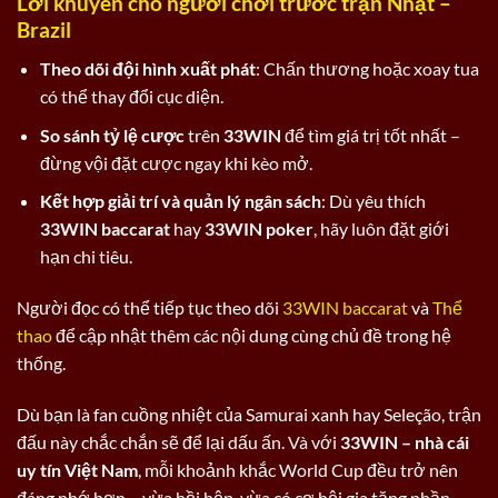
Lời khuyên cho người chơi trước trận Nhật –
Brazil
Theo dõi đội hình xuất phát
: Chấn thương hoặc xoay tua
có thể thay đổi cục diện.
So sánh tỷ lệ cược
trên
33WIN
để tìm giá trị tốt nhất –
đừng vội đặt cược ngay khi kèo mở.
Kết hợp giải trí và quản lý ngân sách
: Dù yêu thích
33WIN baccarat
hay
33WIN poker
, hãy luôn đặt giới
hạn chi tiêu.
Người đọc có thể tiếp tục theo dõi
33WIN baccarat
và
Thể
thao
để cập nhật thêm các nội dung cùng chủ đề trong hệ
thống.
Dù bạn là fan cuồng nhiệt của Samurai xanh hay Seleção, trận
đấu này chắc chắn sẽ để lại dấu ấn. Và với
33WIN – nhà cái
uy tín Việt Nam
, mỗi khoảnh khắc World Cup đều trở nên
đáng nhớ hơn – vừa hồi hộp, vừa có cơ hội gia tăng phần