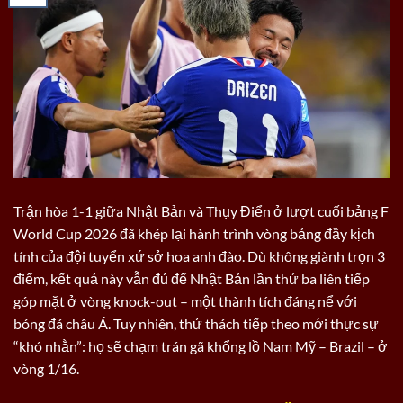
Trận hòa 1-1 giữa Nhật Bản và Thụy Điển ở lượt cuối bảng F
World Cup 2026 đã khép lại hành trình vòng bảng đầy kịch
tính của đội tuyển xứ sở hoa anh đào. Dù không giành trọn 3
điểm, kết quả này vẫn đủ để Nhật Bản lần thứ ba liên tiếp
góp mặt ở vòng knock-out – một thành tích đáng nể với
bóng đá châu Á. Tuy nhiên, thử thách tiếp theo mới thực sự
“khó nhằn”: họ sẽ chạm trán gã khổng lồ Nam Mỹ – Brazil – ở
vòng 1/16.