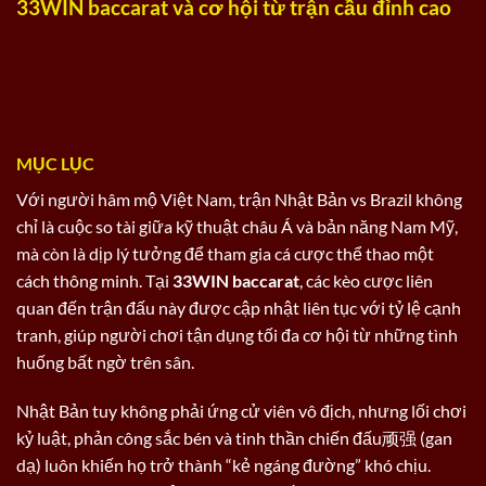
33WIN baccarat và cơ hội từ trận cầu đỉnh cao
MỤC LỤC
Với người hâm mộ Việt Nam, trận Nhật Bản vs Brazil không
chỉ là cuộc so tài giữa kỹ thuật châu Á và bản năng Nam Mỹ,
mà còn là dịp lý tưởng để tham gia cá cược thể thao một
cách thông minh. Tại
33WIN baccarat
, các kèo cược liên
quan đến trận đấu này được cập nhật liên tục với tỷ lệ cạnh
tranh, giúp người chơi tận dụng tối đa cơ hội từ những tình
huống bất ngờ trên sân.
Nhật Bản tuy không phải ứng cử viên vô địch, nhưng lối chơi
kỷ luật, phản công sắc bén và tinh thần chiến đấu顽强 (gan
dạ) luôn khiến họ trở thành “kẻ ngáng đường” khó chịu.