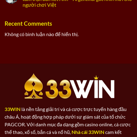
người chơi Việt
Recent Comments
Không có bình luận nào để hiển thị.
33WIN
là nền tảng giải trí và cá cược trực tuyến hàng đầu
châu Á, hoạt động hợp pháp dưới sự giám sát của tổ chức
PAGCOR. Với danh mục đa dạng gồm casino online, cá cược
thể thao, xổ số, bắn cá và nổ hũ,
Nhà cái 33WIN
cam kết