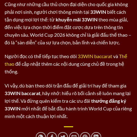
Cũng như những cầu thủ chọn đại diện cho quốc gia không
phải nơi sinh, người chơi thông minh tại
33WIN
biết cách
tận dụng mọi lợi thế: từ
khuyến mãi 33WIN
theo mùa giải,
đến việc lựa chọn thời điểm đặt cược dựa trên thông tin
chuyên sâu. World Cup 2026 không chỉ là giải đấu thể thao –
đó là “sàn diễn” của sự lựa chọn, bản lĩnh và chiến lược.
Người đọc có thể tiếp tục theo dõi
33WIN baccarat
và
Thể
thao
để cập nhật thêm các nội dung cùng chủ đề trong hệ
thống.
Vì vậy, dù bạn theo dõi trận đấu để giải trí hay để tham gia
33WIN baccarat
, hãy nhớ: hiểu rõ bối cảnh sẽ luôn mang lại
lợi thế. Và đừng quên kiểm tra các ưu đãi
thưởng đăng ký
33WIN
mới nhất để bắt đầu hành trình World Cup của riêng
mình một cách thuận lợi nhất.