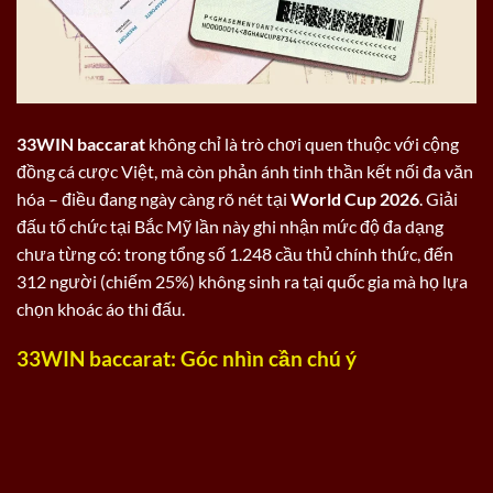
33WIN baccarat
không chỉ là trò chơi quen thuộc với cộng
đồng cá cược Việt, mà còn phản ánh tinh thần kết nối đa văn
hóa – điều đang ngày càng rõ nét tại
World Cup 2026
. Giải
đấu tổ chức tại Bắc Mỹ lần này ghi nhận mức độ đa dạng
chưa từng có: trong tổng số 1.248 cầu thủ chính thức, đến
312 người (chiếm 25%) không sinh ra tại quốc gia mà họ lựa
chọn khoác áo thi đấu.
33WIN baccarat: Góc nhìn cần chú ý