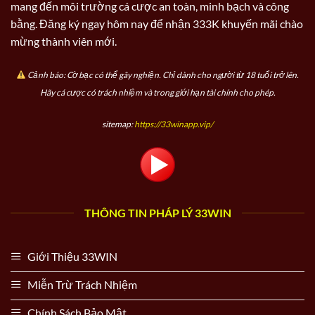
mang đến môi trường cá cược an toàn, minh bạch và công
bằng. Đăng ký ngay hôm nay để nhận 333K khuyến mãi chào
mừng thành viên mới.
Cảnh báo: Cờ bạc có thể gây nghiện. Chỉ dành cho người từ 18 tuổi trở lên.
Hãy cá cược có trách nhiệm và trong giới hạn tài chính cho phép.
sitemap:
https://33winapp.vip/
THÔNG TIN PHÁP LÝ 33WIN
Giới Thiệu 33WIN
Miễn Trừ Trách Nhiệm
Chính Sách Bảo Mật