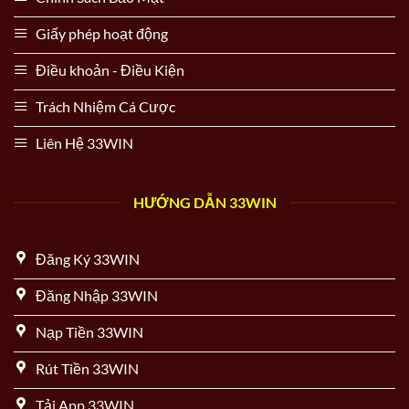
Giấy phép hoạt động
Điều khoản - Điều Kiện
Trách Nhiệm Cá Cược
Liên Hệ 33WIN
HƯỚNG DẪN 33WIN
Đăng Ký 33WIN
Đăng Nhập 33WIN
Nạp Tiền 33WIN
Rút Tiền 33WIN
Tải App 33WIN