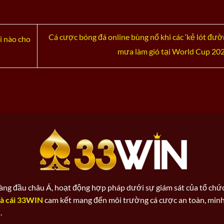
Cá cược bóng đá online bùng nổ khi các ‘kẻ lót đườ
i nào cho
mưa làm gió tại World Cup 20
n hàng đầu châu Á, hoạt động hợp pháp dưới sự giám sát của tổ 
à cái 33WIN
cam kết mang đến môi trường cá cược an toàn, minh
.