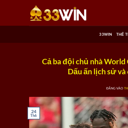
Bỏ
qua
nội
dung
33WIN
THỂ 
Cả ba đội chủ nhà World 
Dấu ấn lịch sử và
ĐĂNG VÀO
TH
24
Th6