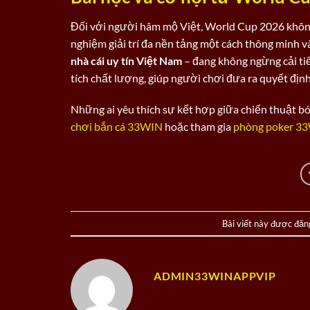
Đối với người hâm mộ Việt, World Cup 2026 không c
nghiệm giải trí đa nền tảng một cách thông minh 
nhà cái uy tín Việt Nam
– đang không ngừng cải ti
tích chất lượng, giúp người chơi đưa ra quyết định
Những ai yêu thích sự kết hợp giữa chiến thuật bón
chơi bắn cá 33WIN
hoặc tham gia
phòng poker 3
Bài viết này được đăn
ADMIN33WINAPPVIP