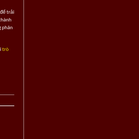
để trải
 thành
g phân
ại
trò