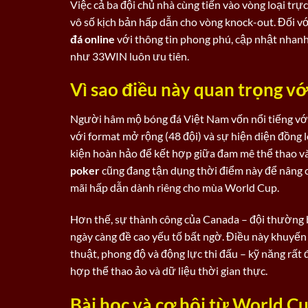
Việc cả ba đội chủ nhà cùng tiến vào vòng loại t
vô số kịch bản hấp dẫn cho vòng knock-out. Đối vớ
đá online
với thông tin phong phú, cập nhật nhanh
như 33WIN luôn ưu tiên.
Vì sao điều này quan trọng v
Người hâm mộ bóng đá Việt Nam vốn nổi tiếng với 
với format mở rộng (48 đội) và sự hiện diện đồng l
kiện hoàn hảo để kết hợp giữa đam mê thể thao và 
poker
cũng đang tận dụng thời điểm này để nâng c
mãi hấp dẫn dành riêng cho mùa World Cup.
Hơn thế, sự thành công của Canada – đội thường b
ngày càng đề cao yếu tố bất ngờ. Điều này khuyến 
thuật, phong độ và động lực thi đấu – kỹ năng rất 
hợp thể thao ảo và dữ liệu thời gian thực.
Bài học và cơ hội từ World C