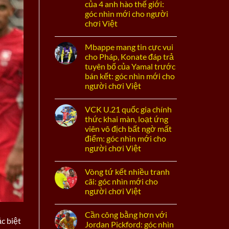
của 4 anh hào thế giới:
góc nhìn mới cho người
chơi Việt
Mbappe mang tin cực vui
cho Pháp, Konate đáp trả
tuyên bố của Yamal trước
bán kết: góc nhìn mới cho
người chơi Việt
VCK U.21 quốc gia chính
thức khai màn, loạt ứng
viên vô địch bất ngờ mất
điểm: góc nhìn mới cho
người chơi Việt
Vòng tứ kết nhiều tranh
cãi: góc nhìn mới cho
người chơi Việt
Cần công bằng hơn với
c biệt
Jordan Pickford: góc nhìn