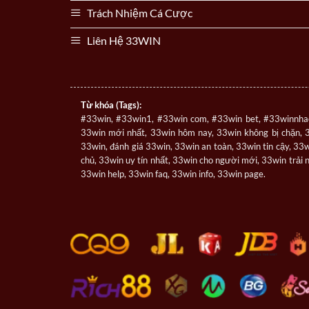
Trách Nhiệm Cá Cược
Liên Hệ 33WIN
Từ khóa (Tags):
#33win, #33win1, #33win com, #33win bet, #33winnhacai
33win mới nhất, 33win hôm nay, 33win không bị chặn, 33
33win, đánh giá 33win, 33win an toàn, 33win tin cậy, 3
chủ, 33win uy tín nhất, 33win cho người mới, 33win trải n
33win help, 33win faq, 33win info, 33win page.