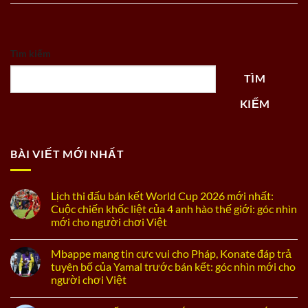
Tìm kiếm
TÌM
KIẾM
BÀI VIẾT MỚI NHẤT
Lịch thi đấu bán kết World Cup 2026 mới nhất:
Cuộc chiến khốc liệt của 4 anh hào thế giới: góc nhìn
mới cho người chơi Việt
Mbappe mang tin cực vui cho Pháp, Konate đáp trả
tuyên bố của Yamal trước bán kết: góc nhìn mới cho
người chơi Việt