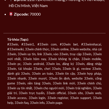
Hồ Chí Minh, Việt Nam
Zipcode:
70000
Từ khóa (Tags):
#33win, #33win1, #33win com, #33win bet, #33winnhacai,
#33winwiki, 33win chính thức, 33win online, 33win website, nhà cái
33win, 33win uy tín, link 33win, vào 33win, truy cập 33win, 33win
mới nhất, 33win hôm nay, 33win không bị chặn, 33win mobile,
33win pc, 33win android, 33win ios, đăng ký 33win, đăng nhập
33win, tài khoản 33win, chơi 33win, 33win là gì, review 33win,
đánh giá 33win, 33win an toàn, 33win tin cậy, 33win hợp pháp,
33win nhanh, 33win mượt, 33win ổn định, website 33win, cổng
game 33win, nền tảng 33win, 33win link mới, 33win chính chủ,
33win uy tín nhất, 33win cho người mới, 33win trải nghiệm, 33win
giải trí, 33win trực tuyến, 33win official, 33win site, 33win web,
33win access, 33win login, 33win register, 33win support, 33win
help, 33win faq, 33win info, 33win page.