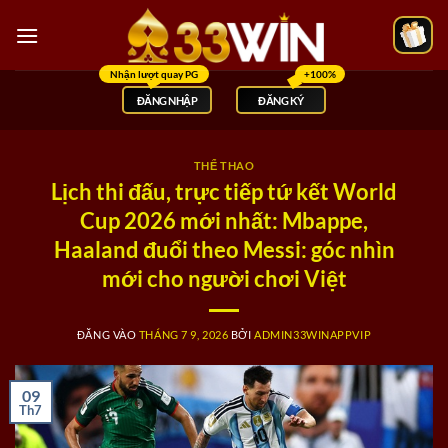
Bỏ
qua
nội
dung
ĐĂNG NHẬP
ĐĂNG KÝ
THỂ THAO
Lịch thi đấu, trực tiếp tứ kết World
Cup 2026 mới nhất: Mbappe,
Haaland đuổi theo Messi: góc nhìn
mới cho người chơi Việt
ĐĂNG VÀO
THÁNG 7 9, 2026
BỞI
ADMIN33WINAPPVIP
09
Th7