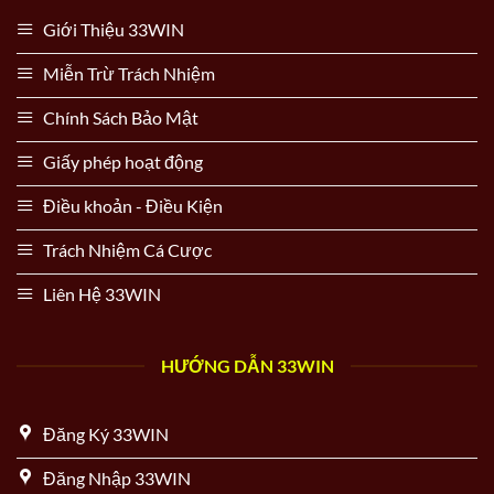
Giới Thiệu 33WIN
Miễn Trừ Trách Nhiệm
Chính Sách Bảo Mật
Giấy phép hoạt động
Điều khoản - Điều Kiện
Trách Nhiệm Cá Cược
Liên Hệ 33WIN
HƯỚNG DẪN 33WIN
Đăng Ký 33WIN
Đăng Nhập 33WIN