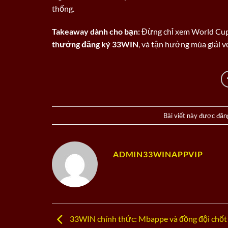
thống.
Takeaway dành cho bạn:
Đừng chỉ xem World Cup 
thưởng đăng ký 33WIN
, và tận hưởng mùa giải 
Bài viết này được đăn
ADMIN33WINAPPVIP
33WIN chính thức: Mbappe và đồng đội chốt