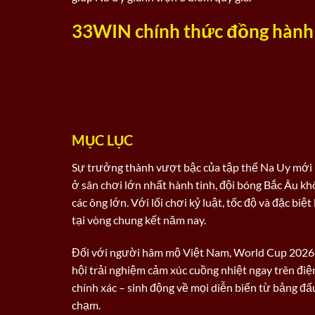
33WIN chính thức đồng hành 
MỤC LỤC
Sự trưởng thành vượt bậc của tập thể Na Uy mới l
ở sân chơi lớn nhất hành tinh, đội bóng Bắc Âu kh
các ông lớn. Với lối chơi kỷ luật, tốc độ và đặc bi
tại vòng chung kết năm nay.
Đối với người hâm mộ Việt Nam, World Cup 2026 k
hội trải nghiệm cảm xúc cuồng nhiệt ngay trên điệ
chính xác – sinh động về mọi diễn biến từ bảng đấ
chạm.