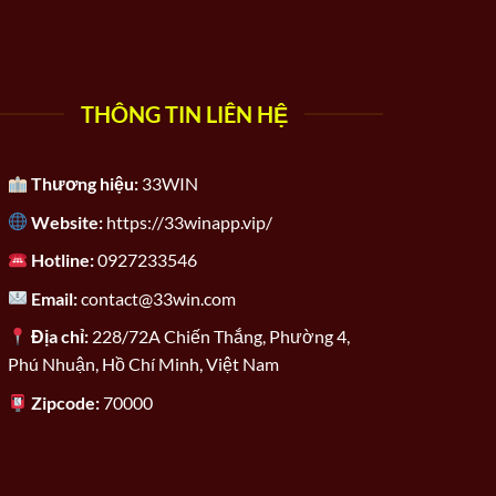
THÔNG TIN LIÊN HỆ
Thương hiệu:
33WIN
Website:
https://33winapp.vip/
Hotline:
0927233546
Email:
contact@33win.com
Địa chỉ:
228/72A Chiến Thắng, Phường 4,
Phú Nhuận, Hồ Chí Minh, Việt Nam
Zipcode:
70000