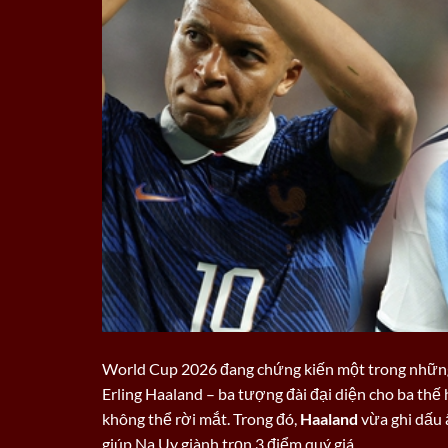
World Cup 2026 đang chứng kiến một trong những c
Erling Haaland – ba tượng đài đại diện cho ba thế
không thể rời mắt. Trong đó,
Haaland
vừa ghi dấu 
giúp Na Uy giành trọn 3 điểm quý giá.