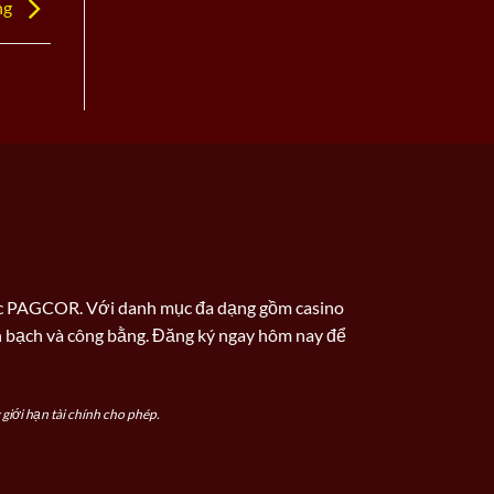
ng
chức PAGCOR. Với danh mục đa dạng gồm casino
 bạch và công bằng. Đăng ký ngay hôm nay để
giới hạn tài chính cho phép.