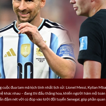
uộc đua tam mã kịch tính nhất lịch sử: Lionel Messi, Kylian Mb
 hệ khác nhau – đang thi đấu thăng hoa, khiến người hâm mộ toàn
ấn đậm nét với cú đúp vào lưới đội tuyển Senegal, góp phần quan