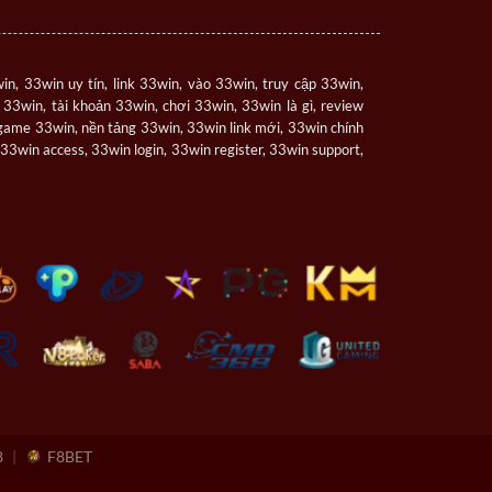
, 33win uy tín, link 33win, vào 33win, truy cập 33win,
33win, tài khoản 33win, chơi 33win, 33win là gì, review
game 33win, nền tảng 33win, 33win link mới, 33win chính
 33win access, 33win login, 33win register, 33win support,
8
F8BET