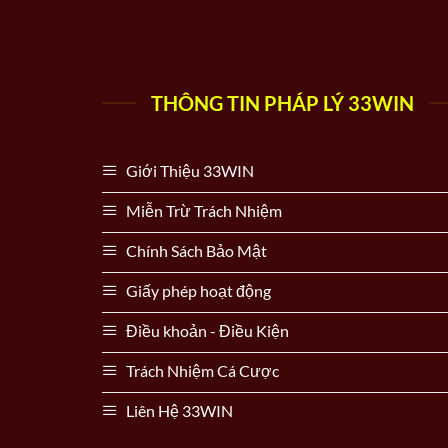
THÔNG TIN PHÁP LÝ 33WIN
Giới Thiệu 33WIN
Miễn Trừ Trách Nhiệm
Chính Sách Bảo Mật
Giấy phép hoạt động
Điều khoản - Điều Kiện
Trách Nhiệm Cá Cược
Liên Hệ 33WIN