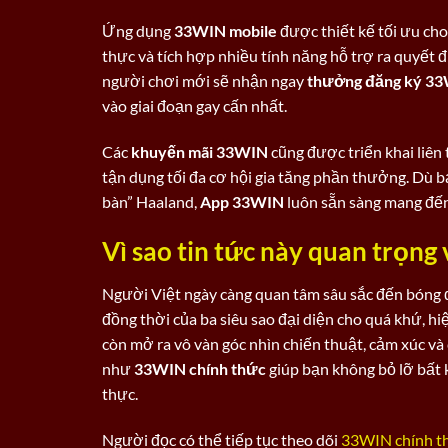
Ứng dụng
33WIN mobile
được thiết kế tối ưu ch
thực và tích hợp nhiều tính năng hỗ trợ ra quyết đ
người chơi mới sẽ nhận ngay
thưởng đăng ký 3
vào giai đoạn gay cấn nhất.
Các
khuyến mãi 33WIN
cũng được triển khai liên
tận dụng tối đa cơ hội gia tăng phần thưởng. Dù b
bàn” Haaland,
App 33WIN
luôn sẵn sàng mang đến 
Vì sao tin tức này quan trọng
Người Việt ngày càng quan tâm sâu sắc đến bóng đá
đồng thời của ba siêu sao đại diện cho quá khứ, h
còn mở ra vô vàn góc nhìn chiến thuật, cảm xúc và 
như
33WIN chính thức
giúp bạn không bỏ lỡ bất 
thực.
Người đọc có thể tiếp tục theo dõi
33WIN chính t