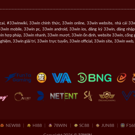
, #33winwiki, 33win chính thức, 33win online, 33win website, nhà cái 33win
win mobile, 33win pc, 33win android, 33win ios, đăng ký 33win, đăng nhập 
3win hợp pháp, 33win nhanh, 33win mượt, 33win ổn định, website 33win, cổng 
ghiệm, 33win giải trí, 33win trực tuyến, 33win official, 33win site, 33win web,
NEW88
HI88
78WIN
SC88
JUN88
F16
Copyright 2026 ©
33WIN