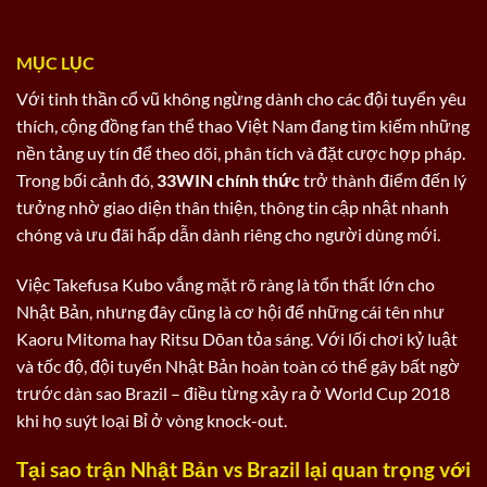
MỤC LỤC
Với tinh thần cổ vũ không ngừng dành cho các đội tuyển yêu
thích, cộng đồng fan thể thao Việt Nam đang tìm kiếm những
nền tảng uy tín để theo dõi, phân tích và đặt cược hợp pháp.
Trong bối cảnh đó,
33WIN chính thức
trở thành điểm đến lý
tưởng nhờ giao diện thân thiện, thông tin cập nhật nhanh
chóng và ưu đãi hấp dẫn dành riêng cho người dùng mới.
Việc Takefusa Kubo vắng mặt rõ ràng là tổn thất lớn cho
Nhật Bản, nhưng đây cũng là cơ hội để những cái tên như
Kaoru Mitoma hay Ritsu Dōan tỏa sáng. Với lối chơi kỷ luật
và tốc độ, đội tuyển Nhật Bản hoàn toàn có thể gây bất ngờ
trước dàn sao Brazil – điều từng xảy ra ở World Cup 2018
khi họ suýt loại Bỉ ở vòng knock-out.
Tại sao trận Nhật Bản vs Brazil lại quan trọng với