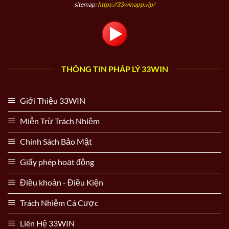
sitemap:
https://33winapp.vip/
THÔNG TIN PHÁP LÝ 33WIN
Giới Thiệu 33WIN
Miễn Trừ Trách Nhiệm
Chính Sách Bảo Mật
Giấy phép hoạt động
Điều khoản - Điều Kiện
Trách Nhiệm Cá Cược
Liên Hệ 33WIN