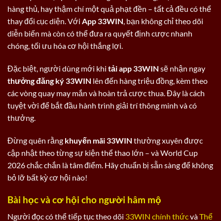
hàng thủ, hay thậm chí một quả phạt đền – tất cả đều có thể
thay đổi cục diện. Với
App 33WIN
, bạn không chỉ theo dõi
diễn biến mà còn có thể đưa ra quyết định cược nhanh
chóng, tối ưu hóa cơ hội thắng lợi.
Đặc biệt, người dùng mới khi
tải app 33WIN
sẽ nhận ngay
thưởng đăng ký 33WIN
lên đến hàng triệu đồng, kèm theo
các vòng quay may mắn và hoàn trả cược thua. Đây là cách
tuyệt vời để bắt đầu hành trình giải trí thông minh và có
thưởng.
Đừng quên rằng
khuyến mãi 33WIN
thường xuyên được
cập nhật theo từng sự kiện thể thao lớn – và World Cup
2026 chắc chắn là tâm điểm. Hãy chuẩn bị sẵn sàng để không
bỏ lỡ bất kỳ cơ hội nào!
Bài học và cơ hội cho người hâm mộ
Người đọc có thể tiếp tục theo dõi
33WIN chính thức
và
Thể