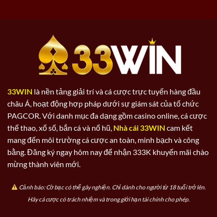
33WIN
là nền tảng giải trí và cá cược trực tuyến hàng đầu
châu Á, hoạt động hợp pháp dưới sự giám sát của tổ chức
PAGCOR. Với danh mục đa dạng gồm casino online, cá cược
thể thao, xổ số, bắn cá và nổ hũ,
Nhà cái 33WIN
cam kết
mang đến môi trường cá cược an toàn, minh bạch và công
bằng. Đăng ký ngay hôm nay để nhận 333K khuyến mãi chào
mừng thành viên mới.
Cảnh báo: Cờ bạc có thể gây nghiện. Chỉ dành cho người từ 18 tuổi trở lên.
Hãy cá cược có trách nhiệm và trong giới hạn tài chính cho phép.