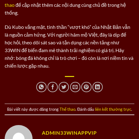
thao
để cập nhật thêm các nội dung cùng chủ đề trong hệ
thống.
Dù Kubo vắng mặt, tinh thần “vượt khó” của Nhật Bản vẫn
là nguồn cảm hứng. Với người hâm mộ Việt, đây là dịp để
học hỏi, theo dõi sát sao và tận dụng các nền tảng như
33WIN để biến đam mê thành trải nghiệm có giá trị. Hãy
nhớ: bóng đá không chỉ là trò chơi – đó còn là nơi niềm tin và
chiến lược gặp nhau.
Bài viết này được đăng trong
Thể thao
. Đánh dấu
liên kết thường trực
.
ADMIN33WINAPPVIP