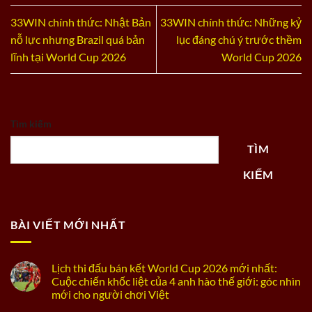
33WIN chính thức: Nhật Bản
33WIN chính thức: Những kỷ
nỗ lực nhưng Brazil quá bản
lục đáng chú ý trước thềm
lĩnh tại World Cup 2026
World Cup 2026
Tìm kiếm
TÌM
KIẾM
BÀI VIẾT MỚI NHẤT
Lịch thi đấu bán kết World Cup 2026 mới nhất:
Cuộc chiến khốc liệt của 4 anh hào thế giới: góc nhìn
mới cho người chơi Việt