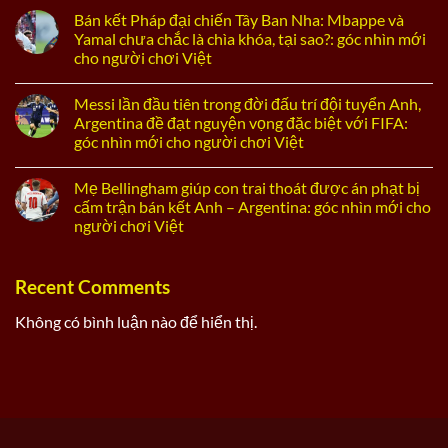
Bán kết Pháp đại chiến Tây Ban Nha: Mbappe và
Yamal chưa chắc là chìa khóa, tại sao?: góc nhìn mới
cho người chơi Việt
Messi lần đầu tiên trong đời đấu trí đội tuyển Anh,
Argentina đề đạt nguyện vọng đặc biệt với FIFA:
góc nhìn mới cho người chơi Việt
Mẹ Bellingham giúp con trai thoát được án phạt bị
cấm trận bán kết Anh – Argentina: góc nhìn mới cho
người chơi Việt
Recent Comments
Không có bình luận nào để hiển thị.