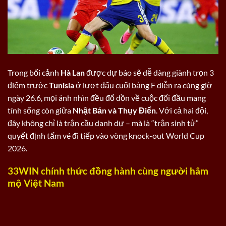
Trong bối cảnh
Hà Lan
được dự báo sẽ dễ dàng giành trọn 3
điểm trước
Tunisia
ở lượt đấu cuối bảng F diễn ra cùng giờ
ngày 26.6, mọi ánh nhìn đều đổ dồn về cuộc đối đầu mang
tính sống còn giữa
Nhật Bản và Thụy Điển
. Với cả hai đội,
đây không chỉ là trận cầu danh dự – mà là “trận sinh tử”
quyết định tấm vé đi tiếp vào vòng knock-out World Cup
2026.
33WIN chính thức đồng hành cùng người hâm
mộ Việt Nam