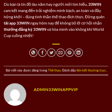
Dù bạn là tín đồ lâu năm hay người mới tìm hiểu,
33WIN
cam kết mang đến trải nghiệm minh bạch, an toàn và đầy
hứng khởi – đúng tinh thần thể thao đích thực. Đừng quên
tải app 33WIN
ngay hôm nay để không bỏ lỡ cơ hội nhận
thưởng đăng ký 33WIN
và hòa mình vào không khí World
Cup cuồng nhiệt!
Bài viết này được đăng trong
Thể thao
. Đánh dấu
liên kết thường trực
.
ADMIN33WINAPPVIP