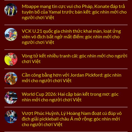
Mbappe mang tin cực vui cho Pháp, Konate đáp trả
tuyên bố của Yamal trước bán kết: góc nhìn mới cho
người chơi Việt
VCK U.21 quốc gia chính thức khai màn, loạt ứng
viên vô địch bất ngờ mất điểm: góc nhìn mới cho
người chơi Việt
Vòng tứ kết nhiều tranh cãi: góc nhìn mới cho người
chơi Việt
Cần công bằng hơn với Jordan Pickford: góc nhìn
mới cho người chơi Việt
World Cup 2026: Hai cặp bán kết trong mơ: góc
nhìn mới cho người chơi Việt
Vượt Phúc Huỳnh, Lý Hoàng Nam đoạt cú đúp vô
địch giải pickleball châu Á mở rộng: góc nhìn mới
cho người chơi Việt