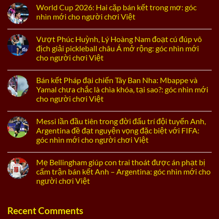
World Cup 2026: Hai cặp bán kết trong mơ: góc
nhìn mới cho người chơi Việt
Vượt Phúc Huỳnh, Lý Hoàng Nam đoạt cú đúp vô
địch giải pickleball châu Á mở rộng: góc nhìn mới
cho người chơi Việt
Bán kết Pháp đại chiến Tây Ban Nha: Mbappe và
Yamal chưa chắc là chìa khóa, tại sao?: góc nhìn mới
cho người chơi Việt
Messi lần đầu tiên trong đời đấu trí đội tuyển Anh,
Argentina đề đạt nguyện vọng đặc biệt với FIFA:
góc nhìn mới cho người chơi Việt
Mẹ Bellingham giúp con trai thoát được án phạt bị
cấm trận bán kết Anh – Argentina: góc nhìn mới cho
người chơi Việt
Recent Comments