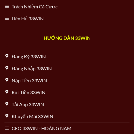
Trách Nhiệm Cá Cược
Liên Hệ 33WIN
HƯỚNG DẪN 33WIN
Đăng Ký 33WIN
Đăng Nhập 33WIN
Nạp Tiền 33WIN
Rút Tiền 33WIN
Tải App 33WIN
Khuyến Mãi 33WIN
CEO 33WIN - HOÀNG NAM