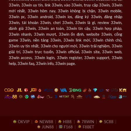
33win, 33win uy tín, link 33win, vào 33win, truy cập 33win, 33win
mới nhất, 33win hôm nay, 33win không bị chặn, 33win mobile,
33win pc, 33win android, 33win ios, đăng ký 33win, đăng nhập
33win, tài khoản 33win, chơi 33win, 33win là gì, review 33win,
đánh giá 33win, 33win an toàn, 33win tin cậy, 33win hợp pháp,
33win nhanh, 33win mượt, 33win ổn định, website 33win, cổng
game 33win, nền tảng 33win, 33win link mới, 33win chính chủ,
33win uy tín nhất, 33win cho người mới, 33win trải nghiệm, 33win
giải trí, 33win trực tuyến, 33win official, 33win site, 33win web,
33win access, 33win login, 33win register, 33win support, 33win
help, 33win faq, 33win info, 33win page.
OKVIP
NEW88
HI88
78WIN
SC88
JUN88
F168
F8BET