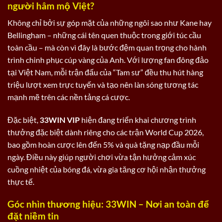
người hâm mộ Việt?
Không chỉ bởi sự góp mặt của những ngôi sao như Kane hay
Bellingham – những cái tên quen thuộc trong giới túc cầu
toàn cầu – mà còn vì đây là bước đệm quan trọng cho hành
trình chinh phục cúp vàng của Anh. Với lượng fan đông đảo
tại Việt Nam, mỗi trận đấu của “Tam sư” đều thu hút hàng
triệu lượt xem trực tuyến và tạo nên làn sóng tương tác
mạnh mẽ trên các nền tảng cá cược.
Đặc biệt,
33WIN VIP
hiện đang triển khai chương trình
thưởng đặc biệt dành riêng cho các trận World Cup 2026,
bao gồm hoàn cược lên đến 5% và quà tặng nạp đầu mỗi
ngày. Điều này giúp người chơi vừa tận hưởng cảm xúc
cuồng nhiệt của bóng đá, vừa gia tăng cơ hội nhận thưởng
thực tế.
Góc nhìn thương hiệu: 33WIN – Nơi an toàn để
đặt niềm tin