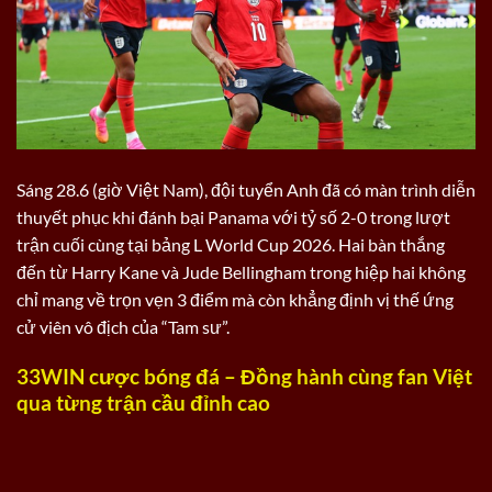
Sáng 28.6 (giờ Việt Nam), đội tuyển Anh đã có màn trình diễn
thuyết phục khi đánh bại Panama với tỷ số 2-0 trong lượt
trận cuối cùng tại bảng L World Cup 2026. Hai bàn thắng
đến từ Harry Kane và Jude Bellingham trong hiệp hai không
chỉ mang về trọn vẹn 3 điểm mà còn khẳng định vị thế ứng
cử viên vô địch của “Tam sư”.
33WIN cược bóng đá – Đồng hành cùng fan Việt
qua từng trận cầu đỉnh cao