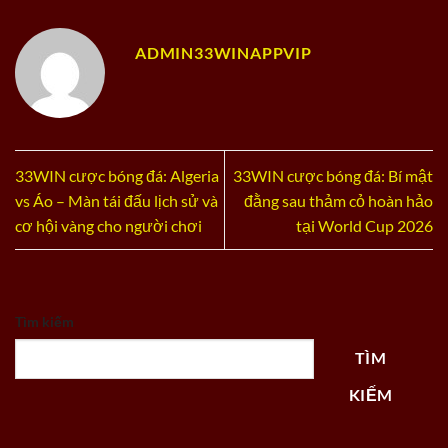
ADMIN33WINAPPVIP
33WIN cược bóng đá: Algeria
33WIN cược bóng đá: Bí mật
vs Áo – Màn tái đấu lịch sử và
đằng sau thảm cỏ hoàn hảo
cơ hội vàng cho người chơi
tại World Cup 2026
Tìm kiếm
TÌM
KIẾM