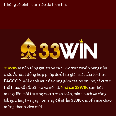
Không có bình luận nào để hiển thị.
33WIN
là nền tảng giải trí và cá cược trực tuyến hàng đầu
châu Á, hoạt động hợp pháp dưới sự giám sát của tổ chức
PAGCOR. Với danh mục đa dạng gồm casino online, cá cược
thể thao, xổ số, bắn cá và nổ hũ,
Nhà cái 33WIN
cam kết
mang đến môi trường cá cược an toàn, minh bạch và công
bằng. Đăng ký ngay hôm nay để nhận 333K khuyến mãi chào
mừng thành viên mới.