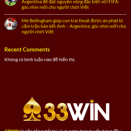
Argentina đề đạt nguyện vọng đặc biệt với FIFA:
góc nhìn mới cho người chơi Việt
Mẹ Bellingham giúp con trai thoát được án phạt bị
cấm trận bán kết Anh – Argentina: góc nhìn mới cho
người chơi Việt
Recent Comments
Không có bình luận nào để hiển thị.
33WIN
là nền tảng giải trí và cá cược trực tuyến hàng đầu