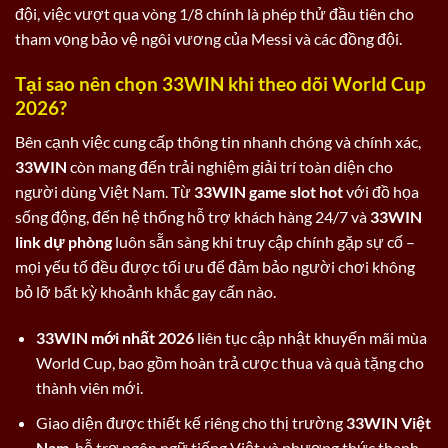
đội, việc vượt qua vòng 1/8 chính là phép thử đầu tiên cho
tham vọng bảo vệ ngôi vương của Messi và các đồng đội.
Tại sao nên chọn 33WIN khi theo dõi World Cup
2026?
Bên cạnh việc cung cấp thông tin nhanh chóng và chính xác,
33WIN
còn mang đến trải nghiệm giải trí toàn diện cho
người dùng Việt Nam. Từ
33WIN game slot hot
với đồ họa
sống động, đến hệ thống hỗ trợ khách hàng 24/7 và
33WIN
link dự phòng
luôn sẵn sàng khi truy cập chính gặp sự cố –
mọi yếu tố đều được tối ưu để đảm bảo người chơi không
bỏ lỡ bất kỳ khoảnh khắc gay cấn nào.
33WIN mới nhất 2026
liên tục cập nhật khuyến mãi mùa
World Cup, bao gồm hoàn trả cược thua và quà tặng cho
thành viên mới.
Giao diện được thiết kế riêng cho thị trường
33WIN Việt
Nam
, hỗ trợ ngôn ngữ tiếng Việt và phương thức thanh