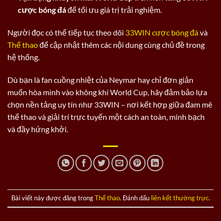
cược bóng đá
để tối ưu giá trị trải nghiệm.
Người đọc có thể tiếp tục theo dõi
33WIN cược bóng đá
và
Thể thao
để cập nhật thêm các nội dung cùng chủ đề trong
hệ thống.
Dù bạn là fan cuồng nhiệt của Neymar hay chỉ đơn giản
muốn hòa mình vào không khí World Cup, hãy đảm bảo lựa
chọn nền tảng uy tín như 33WIN – nơi kết hợp giữa đam mê
thể thao và giải trí trực tuyến một cách an toàn, minh bạch
và đầy hứng khởi.
Bài viết này được đăng trong
Thể thao
. Đánh dấu
liên kết thường trực
.