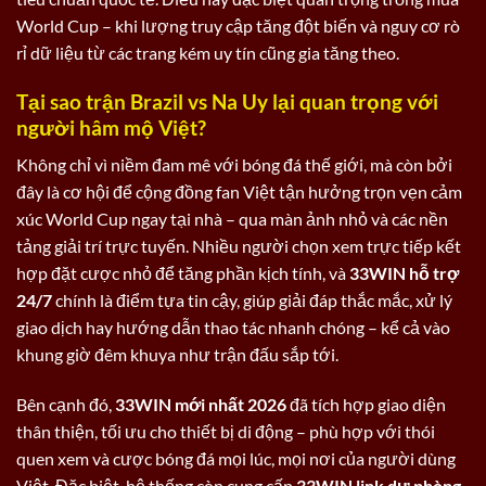
World Cup – khi lượng truy cập tăng đột biến và nguy cơ rò
rỉ dữ liệu từ các trang kém uy tín cũng gia tăng theo.
Tại sao trận Brazil vs Na Uy lại quan trọng với
người hâm mộ Việt?
Không chỉ vì niềm đam mê với bóng đá thế giới, mà còn bởi
đây là cơ hội để cộng đồng fan Việt tận hưởng trọn vẹn cảm
xúc World Cup ngay tại nhà – qua màn ảnh nhỏ và các nền
tảng giải trí trực tuyến. Nhiều người chọn xem trực tiếp kết
hợp đặt cược nhỏ để tăng phần kịch tính, và
33WIN hỗ trợ
24/7
chính là điểm tựa tin cậy, giúp giải đáp thắc mắc, xử lý
giao dịch hay hướng dẫn thao tác nhanh chóng – kể cả vào
khung giờ đêm khuya như trận đấu sắp tới.
Bên cạnh đó,
33WIN mới nhất 2026
đã tích hợp giao diện
thân thiện, tối ưu cho thiết bị di động – phù hợp với thói
quen xem và cược bóng đá mọi lúc, mọi nơi của người dùng
Việt. Đặc biệt, hệ thống còn cung cấp
33WIN link dự phòng