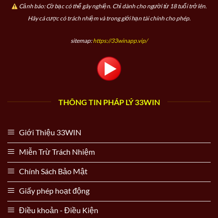
Cảnh báo: Cờ bạc có thể gây nghiện. Chỉ dành cho người từ 18 tuổi trở lên.
Hãy cá cược có trách nhiệm và trong giới hạn tài chính cho phép.
sitemap:
https://33winapp.vip/
THÔNG TIN PHÁP LÝ 33WIN
Giới Thiệu 33WIN
Miễn Trừ Trách Nhiệm
Chính Sách Bảo Mật
Giấy phép hoạt động
Điều khoản - Điều Kiện