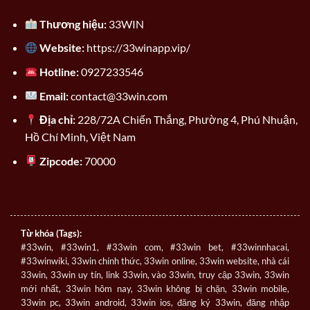
Thương hiệu:
33WIN
Website:
https://33winapp.vip/
Hotline:
0927233546
Email:
contact@33win.com
Địa chỉ:
228/72A Chiến Thắng, Phường 4, Phú Nhuận,
Hồ Chí Minh, Việt Nam
Zipcode:
70000
Từ khóa (Tags):
#33win, #33win1, #33win com, #33win bet, #33winnhacai,
#33winwiki, 33win chính thức, 33win online, 33win website, nhà cái
33win, 33win uy tín, link 33win, vào 33win, truy cập 33win, 33win
mới nhất, 33win hôm nay, 33win không bị chặn, 33win mobile,
33win pc, 33win android, 33win ios, đăng ký 33win, đăng nhập