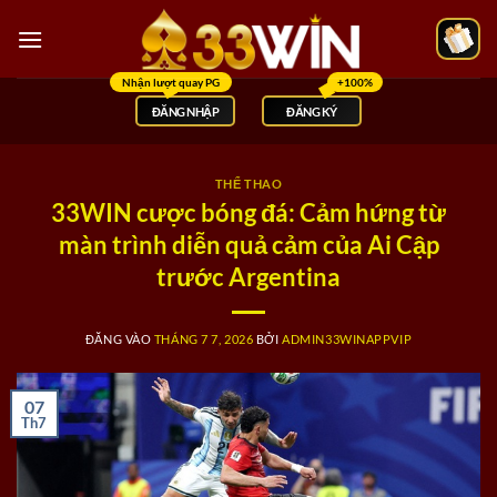
Bỏ
qua
nội
dung
ĐĂNG NHẬP
ĐĂNG KÝ
THỂ THAO
33WIN cược bóng đá: Cảm hứng từ
màn trình diễn quả cảm của Ai Cập
trước Argentina
ĐĂNG VÀO
THÁNG 7 7, 2026
BỞI
ADMIN33WINAPPVIP
07
Th7