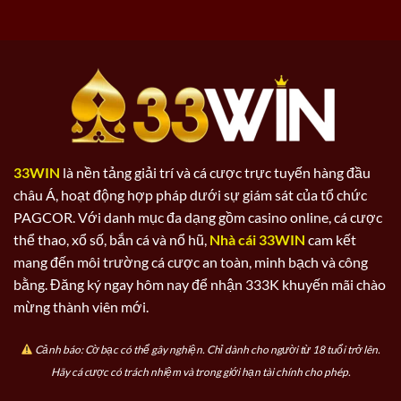
33WIN
là nền tảng giải trí và cá cược trực tuyến hàng đầu
châu Á, hoạt động hợp pháp dưới sự giám sát của tổ chức
PAGCOR. Với danh mục đa dạng gồm casino online, cá cược
thể thao, xổ số, bắn cá và nổ hũ,
Nhà cái 33WIN
cam kết
mang đến môi trường cá cược an toàn, minh bạch và công
bằng. Đăng ký ngay hôm nay để nhận 333K khuyến mãi chào
mừng thành viên mới.
Cảnh báo: Cờ bạc có thể gây nghiện. Chỉ dành cho người từ 18 tuổi trở lên.
Hãy cá cược có trách nhiệm và trong giới hạn tài chính cho phép.