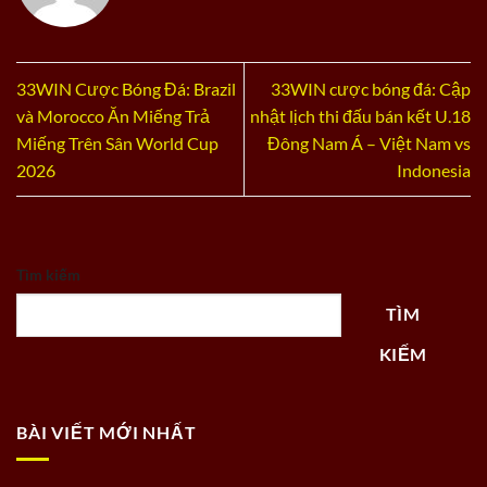
33WIN Cược Bóng Đá: Brazil
33WIN cược bóng đá: Cập
và Morocco Ăn Miếng Trả
nhật lịch thi đấu bán kết U.18
Miếng Trên Sân World Cup
Đông Nam Á – Việt Nam vs
2026
Indonesia
Tìm kiếm
TÌM
KIẾM
BÀI VIẾT MỚI NHẤT