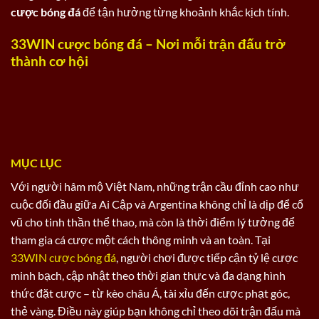
cược bóng đá
để tận hưởng từng khoảnh khắc kịch tính.
33WIN cược bóng đá – Nơi mỗi trận đấu trở
thành cơ hội
MỤC LỤC
Với người hâm mộ Việt Nam, những trận cầu đỉnh cao như
cuộc đối đầu giữa Ai Cập và Argentina không chỉ là dịp để cổ
vũ cho tinh thần thể thao, mà còn là thời điểm lý tưởng để
tham gia cá cược một cách thông minh và an toàn. Tại
33WIN cược bóng đá
, người chơi được tiếp cận tỷ lệ cược
minh bạch, cập nhật theo thời gian thực và đa dạng hình
thức đặt cược – từ kèo châu Á, tài xỉu đến cược phạt góc,
thẻ vàng. Điều này giúp bạn không chỉ theo dõi trận đấu mà