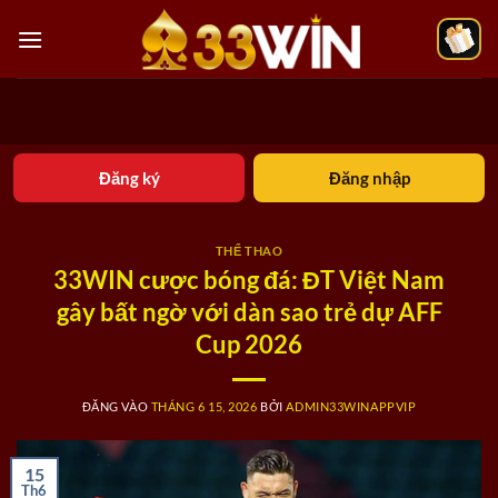
Bỏ
qua
nội
dung
Đăng ký
Đăng nhập
THỂ THAO
33WIN cược bóng đá: ĐT Việt Nam
gây bất ngờ với dàn sao trẻ dự AFF
Cup 2026
ĐĂNG VÀO
THÁNG 6 15, 2026
BỞI
ADMIN33WINAPPVIP
15
Th6