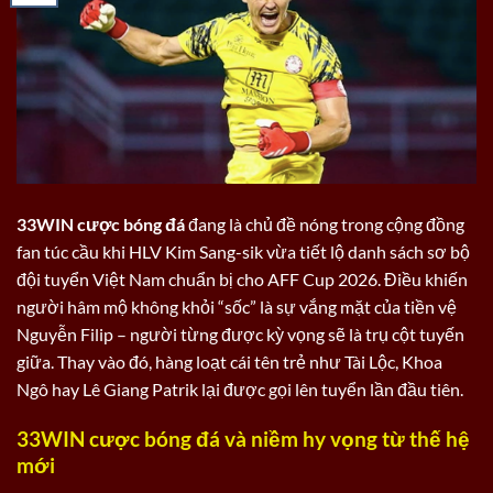
33WIN cược bóng đá
đang là chủ đề nóng trong cộng đồng
fan túc cầu khi HLV Kim Sang-sik vừa tiết lộ danh sách sơ bộ
đội tuyển Việt Nam chuẩn bị cho AFF Cup 2026. Điều khiến
người hâm mộ không khỏi “sốc” là sự vắng mặt của tiền vệ
Nguyễn Filip – người từng được kỳ vọng sẽ là trụ cột tuyến
giữa. Thay vào đó, hàng loạt cái tên trẻ như Tài Lộc, Khoa
Ngô hay Lê Giang Patrik lại được gọi lên tuyển lần đầu tiên.
33WIN cược bóng đá và niềm hy vọng từ thế hệ
mới