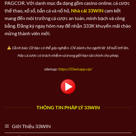
PAGCOR. Với danh mục đa dạng gồm casino online, cá cược
thể thao, xổ số, bắn cá và nổ hũ,
Nhà cái 33WIN
cam kết
mang đến môi trường cá cược an toàn, minh bạch và công
bằng. Đăng ký ngay hôm nay để nhận 333K khuyến mãi chào
mừng thành viên mới.
Cảnh báo: Cờ bạc có thể gây nghiện. Chỉ dành cho người từ 18 tuổi trở lên.
Hãy cá cược có trách nhiệm và trong giới hạn tài chính cho phép.
sitemap:
https://33winapp.vip/
THÔNG TIN PHÁP LÝ 33WIN
Giới Thiệu 33WIN