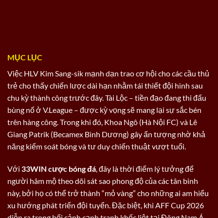
MỤC LỤC
Việc HLV Kim Sang-sik mạnh dạn trao cơ hội cho các cầu thủ
trẻ cho thấy chiến lược dài hạn nhằm tái thiết đội hình sau
chu kỳ thành công trước đây. Tài Lộc – tiền đạo đang thi đấu
bùng nổ ở V.League – được kỳ vọng sẽ mang lại sự sắc bén
trên hàng công. Trong khi đó, Khoa Ngô (Hà Nội FC) và Lê
Giang Patrik (Becamex Bình Dương) gây ấn tượng nhờ khả
năng kiểm soát bóng và tư duy chiến thuật vượt tuổi.
Với
33WIN cược bóng đá
, đây là thời điểm lý tưởng để
người hâm mộ theo dõi sát sao phong độ của các tân binh
này, bởi họ có thể trở thành “mỏ vàng” cho những ai am hiểu
xu hướng phát triển đội tuyển. Đặc biệt, khi AFF Cup 2026
diễn ra trong bối cảnh cạnh tranh khốc liệt tại Đông Nam Á,