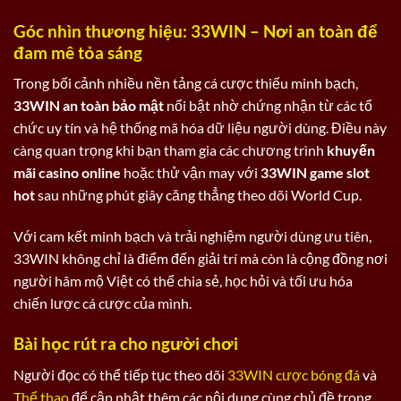
Góc nhìn thương hiệu: 33WIN – Nơi an toàn để
đam mê tỏa sáng
Trong bối cảnh nhiều nền tảng cá cược thiếu minh bạch,
33WIN an toàn bảo mật
nổi bật nhờ chứng nhận từ các tổ
chức uy tín và hệ thống mã hóa dữ liệu người dùng. Điều này
càng quan trọng khi bạn tham gia các chương trình
khuyến
mãi casino online
hoặc thử vận may với
33WIN game slot
hot
sau những phút giây căng thẳng theo dõi World Cup.
Với cam kết minh bạch và trải nghiệm người dùng ưu tiên,
33WIN không chỉ là điểm đến giải trí mà còn là cộng đồng nơi
người hâm mộ Việt có thể chia sẻ, học hỏi và tối ưu hóa
chiến lược cá cược của mình.
Bài học rút ra cho người chơi
Người đọc có thể tiếp tục theo dõi
33WIN cược bóng đá
và
Thể thao
để cập nhật thêm các nội dung cùng chủ đề trong