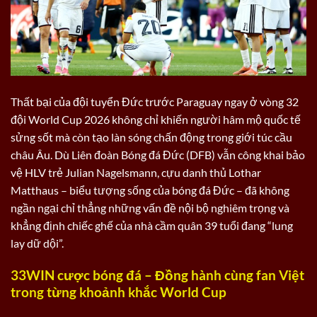
Thất bại của đội tuyển Đức trước Paraguay ngay ở vòng 32
đội World Cup 2026 không chỉ khiến người hâm mộ quốc tế
sửng sốt mà còn tạo làn sóng chấn động trong giới túc cầu
châu Âu. Dù Liên đoàn Bóng đá Đức (DFB) vẫn công khai bảo
vệ HLV trẻ Julian Nagelsmann, cựu danh thủ Lothar
Matthaus – biểu tượng sống của bóng đá Đức – đã không
ngần ngại chỉ thẳng những vấn đề nội bộ nghiêm trọng và
khẳng định chiếc ghế của nhà cầm quân 39 tuổi đang “lung
lay dữ dội”.
33WIN cược bóng đá – Đồng hành cùng fan Việt
trong từng khoảnh khắc World Cup