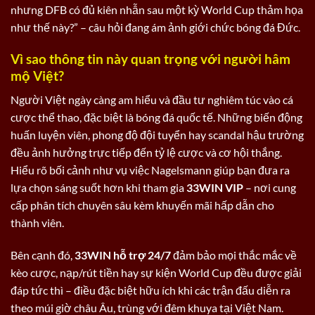
nhưng DFB có đủ kiên nhẫn sau một kỳ World Cup thảm họa
như thế này?” – câu hỏi đang ám ảnh giới chức bóng đá Đức.
Vì sao thông tin này quan trọng với người hâm
mộ Việt?
Người Việt ngày càng am hiểu và đầu tư nghiêm túc vào cá
cược thể thao, đặc biệt là bóng đá quốc tế. Những biến động
huấn luyện viên, phong độ đội tuyển hay scandal hậu trường
đều ảnh hưởng trực tiếp đến tỷ lệ cược và cơ hội thắng.
Hiểu rõ bối cảnh như vụ việc Nagelsmann giúp bạn đưa ra
lựa chọn sáng suốt hơn khi tham gia
33WIN VIP
– nơi cung
cấp phân tích chuyên sâu kèm khuyến mãi hấp dẫn cho
thành viên.
Bên cạnh đó,
33WIN hỗ trợ 24/7
đảm bảo mọi thắc mắc về
kèo cược, nạp/rút tiền hay sự kiện World Cup đều được giải
đáp tức thì – điều đặc biệt hữu ích khi các trận đấu diễn ra
theo múi giờ châu Âu, trùng với đêm khuya tại Việt Nam.