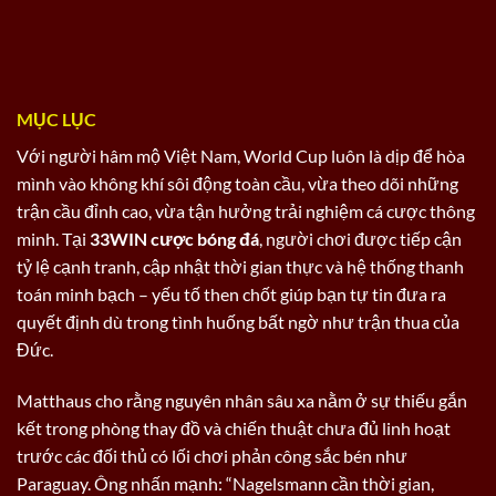
MỤC LỤC
Với người hâm mộ Việt Nam, World Cup luôn là dịp để hòa
mình vào không khí sôi động toàn cầu, vừa theo dõi những
trận cầu đỉnh cao, vừa tận hưởng trải nghiệm cá cược thông
minh. Tại
33WIN cược bóng đá
, người chơi được tiếp cận
tỷ lệ cạnh tranh, cập nhật thời gian thực và hệ thống thanh
toán minh bạch – yếu tố then chốt giúp bạn tự tin đưa ra
quyết định dù trong tình huống bất ngờ như trận thua của
Đức.
Matthaus cho rằng nguyên nhân sâu xa nằm ở sự thiếu gắn
kết trong phòng thay đồ và chiến thuật chưa đủ linh hoạt
trước các đối thủ có lối chơi phản công sắc bén như
Paraguay. Ông nhấn mạnh: “Nagelsmann cần thời gian,