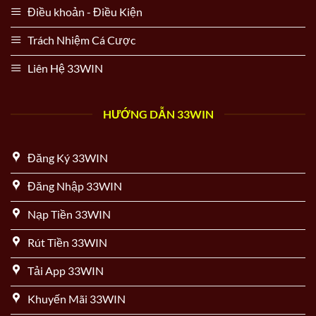
Điều khoản - Điều Kiện
Trách Nhiệm Cá Cược
Liên Hệ 33WIN
HƯỚNG DẪN 33WIN
Đăng Ký 33WIN
Đăng Nhập 33WIN
Nạp Tiền 33WIN
Rút Tiền 33WIN
Tải App 33WIN
Khuyến Mãi 33WIN