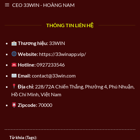
CEO 33WIN - HOÀNG NAM
THÔNG TIN LIÊN HỆ
Thương hiệu:
33WIN
Website:
https://33winapp.vip/
Hotline:
0927233546
Email:
contact@33win.com
Địa chỉ:
228/72A Chiến Thắng, Phường 4, Phú Nhuận,
Hồ Chí Minh, Việt Nam
Zipcode:
70000
Từ khóa (Tags):