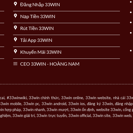
Đăng Nhập 33WIN
Nạp Tiền 33WIN
Rút Tiền 33WIN
Tải App 33WIN
Khuyến Mãi 33WIN
CEO 33WIN - HOÀNG NAM
, #33winwiki, 33win chính thức, 33win online, 33win website, nhà cái 33win
win mobile, 33win pc, 33win android, 33win ios, đăng ký 33win, đăng nhập 
3win hợp pháp, 33win nhanh, 33win mượt, 33win ổn định, website 33win, cổng 
ghiệm, 33win giải trí, 33win trực tuyến, 33win official, 33win site, 33win web,