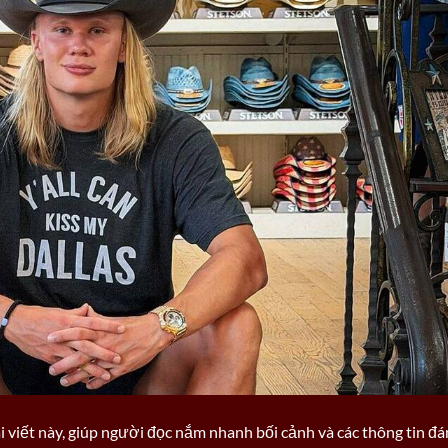
i viết này, giúp người đọc nắm nhanh bối cảnh và các thông tin đ