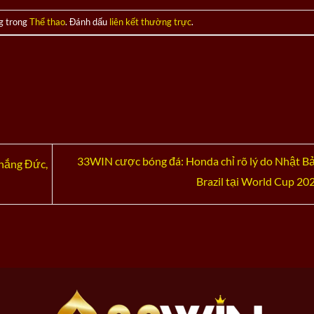
g trong
Thể thao
. Đánh dấu
liên kết thường trực
.
33WIN cược bóng đá: Honda chỉ rõ lý do Nhật B
hắng Đức,
Brazil tại World Cup 20