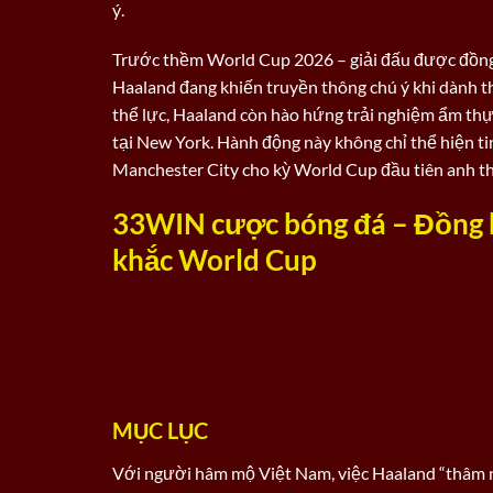
ý.
Trước thềm World Cup 2026 – giải đấu được đồng 
Haaland đang khiến truyền thông chú ý khi dành t
thể lực, Haaland còn hào hứng trải nghiệm ẩm thự
tại New York. Hành động này không chỉ thể hiện t
Manchester City cho kỳ World Cup đầu tiên anh t
33WIN cược bóng đá – Đồng h
khắc World Cup
MỤC LỤC
Với người hâm mộ Việt Nam, việc Haaland “thâm nhập