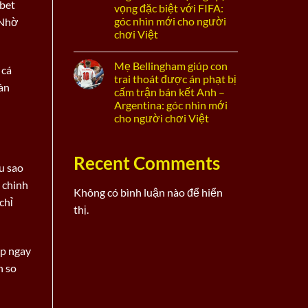
 bet
vọng đặc biệt với FIFA:
góc nhìn mới cho người
 Nhờ
chơi Việt
Mẹ Bellingham giúp con
 cá
trai thoát được án phạt bị
bàn
cấm trận bán kết Anh –
Argentina: góc nhìn mới
cho người chơi Việt
Recent Comments
u sao
 chinh
Không có bình luận nào để hiển
chỉ
thị.
áp ngay
n so