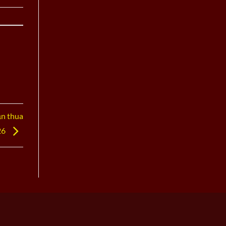
ản thua
26