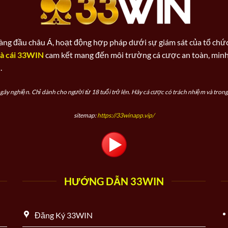
n hàng đầu châu Á, hoạt động hợp pháp dưới sự giám sát của tổ 
à cái 33WIN
cam kết mang đến môi trường cá cược an toàn, minh
.
ây nghiện. Chỉ dành cho người từ 18 tuổi trở lên. Hãy cá cược có trách nhiệm và trong 
sitemap:
https://33winapp.vip/
HƯỚNG DẪN 33WIN
Đăng Ký 33WIN