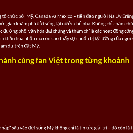
tổ chức bởi Mỹ, Canada và Mexico – tiền đạo người Na Uy Erlin
hời gian khám phá đời sống tại nước chủ nhà. Không chỉ chăm chú
c đường phố, văn hóa đại chúng và thậm chí là các hoạt động cộn
inh thần hòa nhập mà còn cho thấy sự chuẩn bị kỹ lưỡng của ngôi 
ham dự trên đất Mỹ.
ành cùng fan Việt trong từng khoảnh
” sâu vào đời sống Mỹ không chỉ là tin tức giải trí – đó còn là t