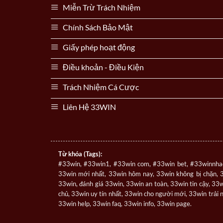
Miễn Trừ Trách Nhiệm
Chính Sách Bảo Mật
Giấy phép hoạt động
Điều khoản - Điều Kiện
Trách Nhiệm Cá Cược
Liên Hệ 33WIN
Từ khóa (Tags):
#33win, #33win1, #33win com, #33win bet, #33winnhacai
33win mới nhất, 33win hôm nay, 33win không bị chặn, 33
33win, đánh giá 33win, 33win an toàn, 33win tin cậy, 3
chủ, 33win uy tín nhất, 33win cho người mới, 33win trải n
33win help, 33win faq, 33win info, 33win page.