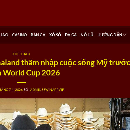
THAO
CASINO
BẮN CÁ
XỔ SỐ
ĐÁ GÀ
NỔ HŨ
HƯỚNG DẪN
THỂ THAO
aland thâm nhập cuộc sống Mỹ trướ
 World Cup 2026
HÁNG 7 4, 2026
BỞI
ADMIN33WINAPPVIP