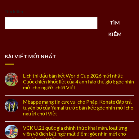
Tìm kiếm
TÌM
KIẾM
BÀI VIẾT MỚI NHẤT
Lịch thi đấu bán kết World Cup 2026 mới nhất:
Cuộc chiến khốc liệt của 4 anh hào thế giới: góc nhìn
mới cho người chơi Việt
Mbappe mang tin cực vui cho Pháp, Konate đáp trả
tuyên bố của Yamal trước bán kết: góc nhìn mới cho
người chơi Việt
VCK U.21 quốc gia chính thức khai màn, loạt ứng
viên vô địch bất ngờ mất điểm: góc nhìn mới cho