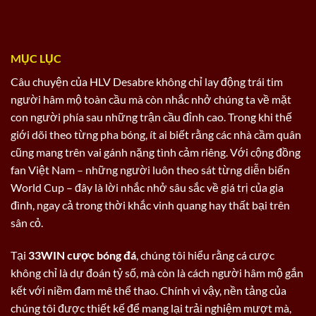
MỤC LỤC
Câu chuyện của HLV Desabre không chỉ lay động trái tim
người hâm mộ toàn cầu mà còn nhắc nhở chúng ta về mặt
con người phía sau những trận cầu đỉnh cao. Trong khi thế
giới dõi theo từng pha bóng, ít ai biết rằng các nhà cầm quân
cũng mang trên vai gánh nặng tình cảm riêng. Với cộng đồng
fan Việt Nam – những người luôn theo sát từng diễn biến
World Cup – đây là lời nhắc nhở sâu sắc về giá trị của gia
đình, ngay cả trong thời khắc vinh quang hay thất bại trên
sân cỏ.
Tại
33WIN cược bóng đá
, chúng tôi hiểu rằng cá cược
không chỉ là dự đoán tỷ số, mà còn là cách người hâm mộ gắn
kết với niềm đam mê thể thao. Chính vì vậy, nền tảng của
chúng tôi được thiết kế để mang lại trải nghiệm mượt mà,