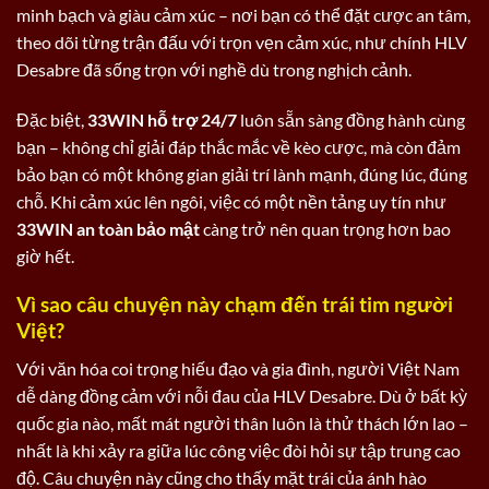
minh bạch và giàu cảm xúc – nơi bạn có thể đặt cược an tâm,
theo dõi từng trận đấu với trọn vẹn cảm xúc, như chính HLV
Desabre đã sống trọn với nghề dù trong nghịch cảnh.
Đặc biệt,
33WIN hỗ trợ 24/7
luôn sẵn sàng đồng hành cùng
bạn – không chỉ giải đáp thắc mắc về kèo cược, mà còn đảm
bảo bạn có một không gian giải trí lành mạnh, đúng lúc, đúng
chỗ. Khi cảm xúc lên ngôi, việc có một nền tảng uy tín như
33WIN an toàn bảo mật
càng trở nên quan trọng hơn bao
giờ hết.
Vì sao câu chuyện này chạm đến trái tim người
Việt?
Với văn hóa coi trọng hiếu đạo và gia đình, người Việt Nam
dễ dàng đồng cảm với nỗi đau của HLV Desabre. Dù ở bất kỳ
quốc gia nào, mất mát người thân luôn là thử thách lớn lao –
nhất là khi xảy ra giữa lúc công việc đòi hỏi sự tập trung cao
độ. Câu chuyện này cũng cho thấy mặt trái của ánh hào