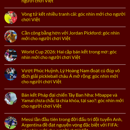
người chơi Việt
Vòng tứ kết nhiều tranh cãi: góc nhìn mới cho người
chơi Việt
Cần công bằng hơn với Jordan Pickford: góc nhìn
mới cho người chơi Việt
World Cup 2026: Hai cặp bán kết trong mơ: góc
nhìn mới cho người chơi Việt
Vượt Phúc Huỳnh, Lý Hoàng Nam đoạt cú đúp vô
địch giải pickleball châu Á mở rộng: góc nhìn mới
cho người chơi Việt
Bán kết Pháp đại chiến Tây Ban Nha: Mbappe và
Yamal chưa chắc là chìa khóa, tại sao?: góc nhìn mới
cho người chơi Việt
Messi lần đầu tiên trong đời đấu trí đội tuyển Anh,
Argentina đề đạt nguyện vọng đặc biệt với FIFA: