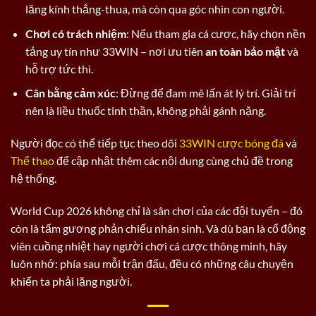
lăng kính thắng-thua, mà còn qua góc nhìn con người.
Chơi có trách nhiệm
: Nếu tham gia cá cược, hãy chọn nền
tảng uy tín như 33WIN – nơi ưu tiên
an toàn bảo mật
và
hỗ trợ tức thì.
Cân bằng cảm xúc
: Đừng để đam mê lấn át lý trí. Giải trí
nên là liều thuốc tinh thần, không phải gánh nặng.
Người đọc có thể tiếp tục theo dõi
33WIN cược bóng đá
và
Thể thao
để cập nhật thêm các nội dung cùng chủ đề trong
hệ thống.
World Cup 2026 không chỉ là sân chơi của các đội tuyển – đó
còn là tấm gương phản chiếu nhân sinh. Và dù bạn là cổ động
viên cuồng nhiệt hay người chơi cá cược thông minh, hãy
luôn nhớ: phía sau mỗi trận đấu, đều có những câu chuyện
khiến ta phải lặng người.