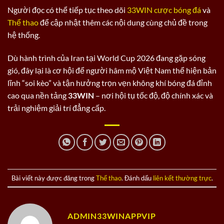
Người đọc có thể tiếp tục theo dõi
33WIN cược bóng đá
và
Thể thao
để cập nhật thêm các nội dung cùng chủ đề trong
hệ thống.
Dù hành trình của Iran tại World Cup 2026 đang gặp sóng
gió, đây lại là cơ hội để người hâm mộ Việt Nam thể hiện bản
lĩnh “soi kèo” và tận hưởng trọn vẹn không khí bóng đá đỉnh
cao qua nền tảng
33WIN
– nơi hội tụ tốc độ, độ chính xác và
trải nghiệm giải trí đẳng cấp.
Bài viết này được đăng trong
Thể thao
. Đánh dấu
liên kết thường trực
.
ADMIN33WINAPPVIP