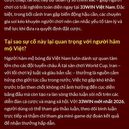
chơi có trải nghiệm toàn diện ngay tại
33WIN Việt Nam
. Đặc
biệt, trong bối cảnh Iran gặp biến động hậu cần, các chuyên
gia soi kèo khuyên người chơi nên cân nhắc yếu tố tâm lý và
thể lực khi đưa ra quyết định đặt cược.
Tại sao sự cố này lại quan trọng với người hâm
mộ Việt?
Người hâm mộ bóng đá Việt Nam luôn dành sự quan tâm
lớn cho các đội tuyển châu Á tại sân chơi World Cup. Iran –
với lối chơi kỷ luật và giàu bản sắc – thường là nguồn cảm
hứng cho giới túc cầu trong nước. Việc họ gặp khó khăn
trước trận then chốt không chỉ ảnh hưởng đến cục diện
bảng đấu mà còn tạo ra làn sóng thảo luận sôi nổi trên các
diễn đàn cá cược và mạng xã hội. Với
33WIN mới nhất 2026
,
người dùng có thể tham gia thảo luận, theo dõi bình luận
trực tiếp và thậm chí tham gia mini-game dự đoán kết quả
để nhận thưởng hấp dẫn.