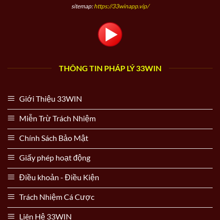
sitemap:
https://33winapp.vip/
THÔNG TIN PHÁP LÝ 33WIN
Giới Thiệu 33WIN
Miễn Trừ Trách Nhiệm
Chính Sách Bảo Mật
Giấy phép hoạt động
Điều khoản - Điều Kiện
Trách Nhiệm Cá Cược
Liên Hệ 33WIN