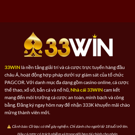
33WIN
là nền tảng giải trí và cá cược trực tuyến hàng đầu
châu Á, hoạt động hợp pháp dưới sự giám sát của tổ chức
PAGCOR. Với danh mục đa dạng gồm casino online, cá cược
thể thao, xổ số, bắn cá và nổ hũ,
Nhà cái 33WIN
cam kết
mang đến môi trường cá cược an toàn, minh bạch và công
bằng. Đăng ký ngay hôm nay để nhận 333K khuyến mãi chào
mừng thành viên mới.
Cảnh báo: Cờ bạc có thể gây nghiện. Chỉ dành cho người từ 18 tuổi trở lên.
Hãy cá cược có trách nhiệm và trong giới hạn tài chính cho phép.