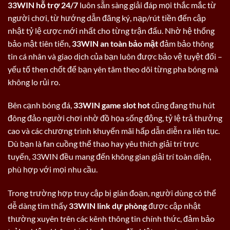
33WIN hỗ trợ 24/7
luôn sẵn sàng giải đáp mọi thắc mắc từ
người chơi, từ hướng dẫn đăng ký, nạp/rút tiền đến cập
nhật tỷ lệ cược mới nhất cho từng trận đấu. Nhờ hệ thống
bảo mật tiên tiến,
33WIN an toàn bảo mật
đảm bảo thông
tin cá nhân và giao dịch của bạn luôn được bảo vệ tuyệt đối –
yếu tố then chốt để bạn yên tâm theo dõi từng pha bóng mà
không lo rủi ro.
Bên cạnh bóng đá,
33WIN game slot hot
cũng đang thu hút
đông đảo người chơi nhờ đồ họa sống động, tỷ lệ trả thưởng
cao và các chương trình khuyến mãi hấp dẫn diễn ra liên tục.
Dù bạn là fan cuồng thể thao hay yêu thích giải trí trực
tuyến, 33WIN đều mang đến không gian giải trí toàn diện,
phù hợp với mọi nhu cầu.
Trong trường hợp truy cập bị gián đoạn, người dùng có thể
dễ dàng tìm thấy
33WIN link dự phòng
được cập nhật
thường xuyên trên các kênh thông tin chính thức, đảm bảo