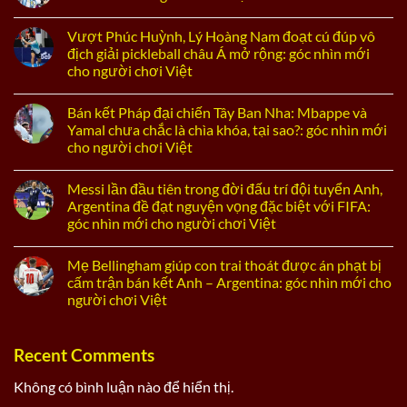
Vượt Phúc Huỳnh, Lý Hoàng Nam đoạt cú đúp vô
địch giải pickleball châu Á mở rộng: góc nhìn mới
cho người chơi Việt
Bán kết Pháp đại chiến Tây Ban Nha: Mbappe và
Yamal chưa chắc là chìa khóa, tại sao?: góc nhìn mới
cho người chơi Việt
Messi lần đầu tiên trong đời đấu trí đội tuyển Anh,
Argentina đề đạt nguyện vọng đặc biệt với FIFA:
góc nhìn mới cho người chơi Việt
Mẹ Bellingham giúp con trai thoát được án phạt bị
cấm trận bán kết Anh – Argentina: góc nhìn mới cho
người chơi Việt
Recent Comments
Không có bình luận nào để hiển thị.