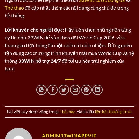
Thể thao
để cập nhật thêm các nội dung cùng chủ đề trong
hệ thống.
Lời khuyên cho người đọc:
Hãy luôn chọn những nền tảng
uy tín như 33WIN để vừa theo dõi World Cup 2026, vừa
tham gia cược bóng đá một cách có trách nhiệm. Đừng quên
tận dụng các chương trình khuyến mãi mùa World Cup và hệ
thống
33WIN hỗ trợ 24/7
để tối ưu hóa trải nghiệm của
bạn!
Bài viết này được đăng trong
Thể thao
. Đánh dấu
liên kết thường trực
.
ADMIN33WINAPPVIP