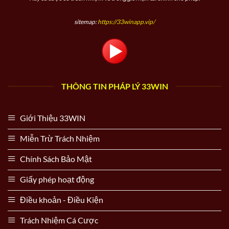
sitemap:
https://33winapp.vip/
THÔNG TIN PHÁP LÝ 33WIN
Giới Thiệu 33WIN
Miễn Trừ Trách Nhiệm
Chính Sách Bảo Mật
Giấy phép hoạt động
Điều khoản - Điều Kiện
Trách Nhiệm Cá Cược