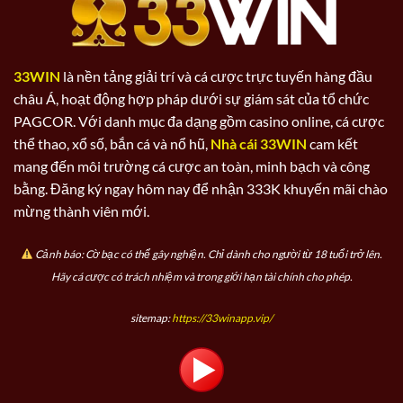
33WIN
là nền tảng giải trí và cá cược trực tuyến hàng đầu
châu Á, hoạt động hợp pháp dưới sự giám sát của tổ chức
PAGCOR. Với danh mục đa dạng gồm casino online, cá cược
thể thao, xổ số, bắn cá và nổ hũ,
Nhà cái 33WIN
cam kết
mang đến môi trường cá cược an toàn, minh bạch và công
bằng. Đăng ký ngay hôm nay để nhận 333K khuyến mãi chào
mừng thành viên mới.
Cảnh báo: Cờ bạc có thể gây nghiện. Chỉ dành cho người từ 18 tuổi trở lên.
Hãy cá cược có trách nhiệm và trong giới hạn tài chính cho phép.
sitemap:
https://33winapp.vip/