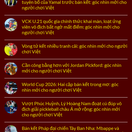
tuyên bố của Yamal trước bán kết: góc nhìn mới cho
người chơi Việt
VCK U.21 quốc gia chính thức khai màn, loạt ứng
viên vô địch bất ngờ mất điểm: góc nhìn mới cho
người chơi Việt
Vòng tứ kết nhiều tranh cãi: góc nhìn mới cho người
chơi Việt
Cần công bằng hơn với Jordan Pickford: góc nhìn
mới cho người chơi Việt
World Cup 2026: Hai cặp bán kết trong mơ: góc
nhìn mới cho người chơi Việt
Vượt Phúc Huỳnh, Lý Hoàng Nam đoạt cú đúp vô
địch giải pickleball châu Á mở rộng: góc nhìn mới
cho người chơi Việt
Bán kết Pháp đại chiến Tây Ban Nha: Mbappe và