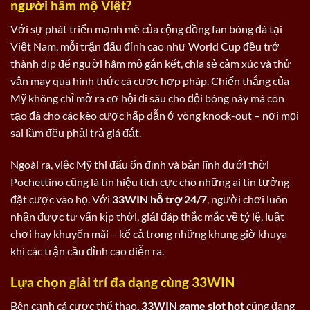
người hâm mộ Việt?
Với sự phát triển mạnh mẽ của cộng đồng fan bóng đá tại
Việt Nam, mỗi trận đấu đỉnh cao như World Cup đều trở
thành dịp để người hâm mộ gắn kết, chia sẻ cảm xúc và thử
vận may qua hình thức cá cược hợp pháp. Chiến thắng của
Mỹ không chỉ mở ra cơ hội đi sâu cho đội bóng này mà còn
tạo đà cho các kèo cược hấp dẫn ở vòng knock-out – nơi mọi
sai lầm đều phải trả giá đắt.
Ngoài ra, việc Mỹ thi đấu ổn định và bản lĩnh dưới thời
Pochettino cũng là tín hiệu tích cực cho những ai tin tưởng
đặt cược vào họ. Với
33WIN hỗ trợ 24/7
, người chơi luôn
nhận được tư vấn kịp thời, giải đáp thắc mắc về tỷ lệ, luật
chơi hay khuyến mãi – kể cả trong những khung giờ khuya
khi các trận cầu đỉnh cao diễn ra.
Lựa chọn giải trí đa dạng cùng 33WIN
Bên cạnh cá cược thể thao,
33WIN game slot hot
cũng đang