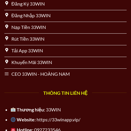
Đăng Ký 33WIN
Đăng Nhập 33WIN
Nạp Tiền 33WIN
Rút Tiền 33WIN
Tải App 33WIN
Khuyến Mãi 33WIN
CEO 33WIN - HOÀNG NAM
THÔNG TIN LIÊN HỆ
Thương hiệu:
33WIN
Website:
https://33winapp.vip/
Hotline:
0927233546