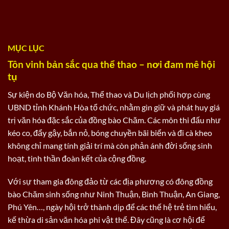
MỤC LỤC
Tôn vinh bản sắc qua thể thao – nơi đam mê hội
tụ
Sự kiện do Bộ Văn hóa, Thể thao và Du lịch phối hợp cùng
UBND tỉnh Khánh Hòa tổ chức, nhằm gìn giữ và phát huy giá
trị văn hóa đặc sắc của đồng bào Chăm. Các môn thi đấu như
kéo co, đẩy gậy, bắn nỏ, bóng chuyền bãi biển và đi cà kheo
không chỉ mang tính giải trí mà còn phản ánh đời sống sinh
hoạt, tinh thần đoàn kết của cộng đồng.
Với sự tham gia đông đảo từ các địa phương có đông đồng
bào Chăm sinh sống như Ninh Thuận, Bình Thuận, An Giang,
Phú Yên…, ngày hội trở thành dịp để các thế hệ trẻ tìm hiểu,
kế thừa di sản văn hóa phi vật thể. Đây cũng là cơ hội để