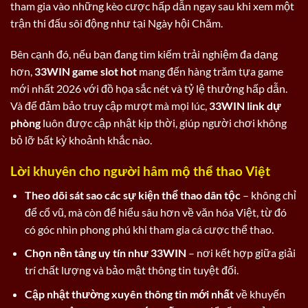
tham gia vào những kèo cược hấp dẫn ngay sau khi xem một
trận thi đấu sôi động như tại Ngày hội Chăm.
Bên cạnh đó, nếu bạn đang tìm kiếm trải nghiệm đa dạng
hơn,
33WIN game slot hot
mang đến hàng trăm tựa game
mới nhất 2026 với đồ họa sắc nét và tỷ lệ thưởng hấp dẫn.
Và để đảm bảo truy cập mượt mà mọi lúc,
33WIN link dự
phòng
luôn được cập nhật kịp thời, giúp người chơi không
bỏ lỡ bất kỳ khoảnh khắc nào.
Lời khuyên cho người hâm mộ thể thao Việt
Theo dõi sát sao các sự kiện thể thao dân tộc
– không chỉ
để cổ vũ, mà còn để hiểu sâu hơn về văn hóa Việt, từ đó
có góc nhìn phong phú khi tham gia cá cược thể thao.
Chọn nền tảng uy tín như 33WIN
– nơi kết hợp giữa giải
trí chất lượng và bảo mật thông tin tuyệt đối.
Cập nhật thường xuyên thông tin mới nhất
về khuyến