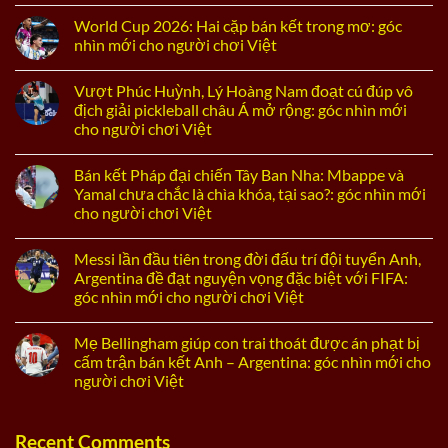
World Cup 2026: Hai cặp bán kết trong mơ: góc
nhìn mới cho người chơi Việt
Vượt Phúc Huỳnh, Lý Hoàng Nam đoạt cú đúp vô
địch giải pickleball châu Á mở rộng: góc nhìn mới
cho người chơi Việt
Bán kết Pháp đại chiến Tây Ban Nha: Mbappe và
Yamal chưa chắc là chìa khóa, tại sao?: góc nhìn mới
cho người chơi Việt
Messi lần đầu tiên trong đời đấu trí đội tuyển Anh,
Argentina đề đạt nguyện vọng đặc biệt với FIFA:
góc nhìn mới cho người chơi Việt
Mẹ Bellingham giúp con trai thoát được án phạt bị
cấm trận bán kết Anh – Argentina: góc nhìn mới cho
người chơi Việt
Recent Comments