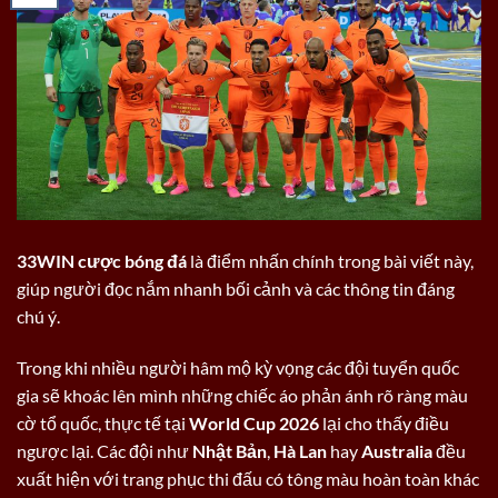
33WIN cược bóng đá
là điểm nhấn chính trong bài viết này,
giúp người đọc nắm nhanh bối cảnh và các thông tin đáng
chú ý.
Trong khi nhiều người hâm mộ kỳ vọng các đội tuyển quốc
gia sẽ khoác lên mình những chiếc áo phản ánh rõ ràng màu
cờ tổ quốc, thực tế tại
World Cup 2026
lại cho thấy điều
ngược lại. Các đội như
Nhật Bản
,
Hà Lan
hay
Australia
đều
xuất hiện với trang phục thi đấu có tông màu hoàn toàn khác