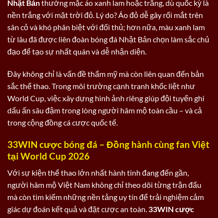
Nhật Bản
thường mặc áo xanh lam hoặc trắng, dù quốc kỳ là
nền trắng với mặt trời đỏ. Lý do? Áo đỏ dễ gây rối mắt trên
sân cỏ và khó phân biệt với đối thủ; hơn nữa, màu xanh lam
từ lâu đã được liên đoàn bóng đá Nhật Bản chọn làm sắc chủ
đạo để tạo sự nhất quán và dễ nhận diện.
Đây không chỉ là vấn đề thẩm mỹ mà còn liên quan đến bản
sắc thể thao. Trong môi trường cạnh tranh khốc liệt như
World Cup, việc xây dựng hình ảnh riêng giúp đội tuyển ghi
dấu ấn sâu đậm trong lòng người hâm mộ toàn cầu – và cả
trong cộng đồng cá cược quốc tế.
33WIN cược bóng đá – Đồng hành cùng fan Việt
tại World Cup 2026
Với sự kiện thể thao lớn nhất hành tinh đang đến gần,
người hâm mộ Việt Nam không chỉ theo dõi từng trận đấu
mà còn tìm kiếm những nền tảng uy tín để trải nghiệm cảm
giác dự đoán kết quả và đặt cược an toàn.
33WIN cược