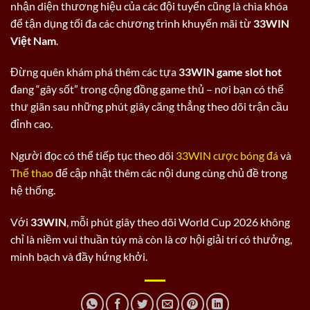
nhận diện thương hiệu của các đội tuyển cũng là chìa khóa
để tận dụng tối đa các chương trình khuyến mãi từ
33WIN
Việt Nam
.
Đừng quên khám phá thêm các tựa
33WIN game slot hot
đang “gây sốt” trong cộng đồng game thủ – nơi bạn có thể
thư giãn sau những phút giây căng thẳng theo dõi trận cầu
đỉnh cao.
Người đọc có thể tiếp tục theo dõi
33WIN cược bóng đá
và
Thể thao
để cập nhật thêm các nội dung cùng chủ đề trong
hệ thống.
Với
33WIN
, mỗi phút giây theo dõi World Cup 2026 không
chỉ là niềm vui thuần túy mà còn là cơ hội giải trí có thưởng,
minh bạch và đầy hứng khởi.