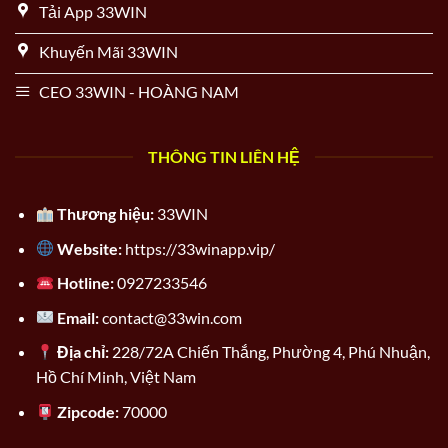
Tải App 33WIN
Khuyến Mãi 33WIN
CEO 33WIN - HOÀNG NAM
THÔNG TIN LIÊN HỆ
Thương hiệu:
33WIN
Website:
https://33winapp.vip/
Hotline:
0927233546
Email:
contact@33win.com
Địa chỉ:
228/72A Chiến Thắng, Phường 4, Phú Nhuận,
Hồ Chí Minh, Việt Nam
Zipcode:
70000