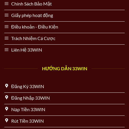
Chính Sách Bảo Mật
Giấy phép hoạt động
Điều khoản - Điều Kiện
Trách Nhiệm Cá Cược
Liên Hệ 33WIN
HƯỚNG DẪN 33WIN
Đăng Ký 33WIN
Đăng Nhập 33WIN
Nạp Tiền 33WIN
Rút Tiền 33WIN