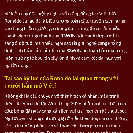
Sự kiện này đặc biệt ý nghĩa với cộng đồng fan Việt bởi
Ronaldo từ lâu đã là biểu tượng toàn cầu, truyền cảm hứng
cho hàng triệu người yêu bóng đá – trong đó có rất nhiều
thành viên trung thành của
33WIN
. Việc anh tiếp tục tỏa
sáng ở độ tuổi mà nhiều ngôi sao đã giải nghệ càng khẳng
định tinh thần bền bỉ, điều mà
33WIN an toàn bảo mật
cũng
luôn hướng tới: sự tin cậy, ổn định và cam kết dài hạn với
người dùng.
Tại sao kỷ lục của Ronaldo lại quan trọng với
người hâm mộ Việt?
Không chỉ là câu chuyện về thành tích cá nhân, màn trình
diễn của Ronaldo tại World Cup 2026 phản ánh xu thế toàn
cầu: bóng đá ngày càng gắn liền với trải nghiệm kỹ thuật số.
Người xem không chỉ dừng lại ở việc theo dõi, mà còn tương
tác – dự đoán, phân tích và thậm chí tham gia cá cược một
cách có trách nhiệm. Đây chính là lý do vì sao các nền tảng