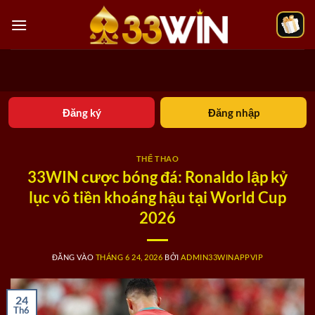
Bỏ
qua
nội
dung
Đăng ký
Đăng nhập
THỂ THAO
33WIN cược bóng đá: Ronaldo lập kỷ
lục vô tiền khoáng hậu tại World Cup
2026
ĐĂNG VÀO
THÁNG 6 24, 2026
BỞI
ADMIN33WINAPPVIP
24
Th6