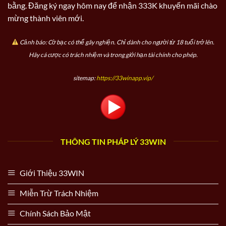
bằng. Đăng ký ngay hôm nay để nhận 333K khuyến mãi chào
mừng thành viên mới.
Cảnh báo: Cờ bạc có thể gây nghiện. Chỉ dành cho người từ 18 tuổi trở lên.
Hãy cá cược có trách nhiệm và trong giới hạn tài chính cho phép.
sitemap:
https://33winapp.vip/
THÔNG TIN PHÁP LÝ 33WIN
Giới Thiệu 33WIN
Miễn Trừ Trách Nhiệm
Chính Sách Bảo Mật