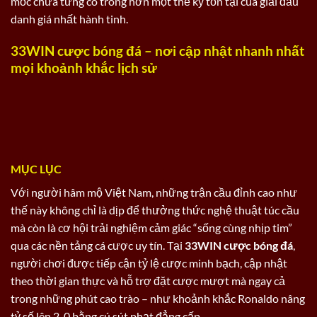
mốc chưa từng có trong hơn một thế kỷ tồn tại của giải đấu
danh giá nhất hành tinh.
33WIN cược bóng đá – nơi cập nhật nhanh nhất
mọi khoảnh khắc lịch sử
MỤC LỤC
Với người hâm mộ Việt Nam, những trận cầu đỉnh cao như
thế này không chỉ là dịp để thưởng thức nghệ thuật túc cầu
mà còn là cơ hội trải nghiệm cảm giác “sống cùng nhịp tim”
qua các nền tảng cá cược uy tín. Tại
33WIN cược bóng đá
,
người chơi được tiếp cận tỷ lệ cược minh bạch, cập nhật
theo thời gian thực và hỗ trợ đặt cược mượt mà ngay cả
trong những phút cao trào – như khoảnh khắc Ronaldo nâng
tỷ số lên 2-0 bằng cú sút phạt đẳng cấp.