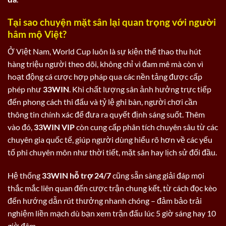
Tại sao chuyện mặt sân lại quan trọng với người
hâm mộ Việt?
Ở Việt Nam, World Cup luôn là sự kiện thể thao thu hút
hàng triệu người theo dõi, không chỉ vì đam mê mà còn vì
hoạt động cá cược hợp pháp qua các nền tảng được cấp
phép như
33WIN
. Khi chất lượng sân ảnh hưởng trực tiếp
đến phong cách thi đấu và tỷ lệ ghi bàn, người chơi cần
thông tin chính xác để đưa ra quyết định sáng suốt. Thêm
vào đó,
33WIN VIP
còn cung cấp phân tích chuyên sâu từ các
chuyên gia quốc tế, giúp người dùng hiểu rõ hơn về các yếu
tố phi chuyên môn như thời tiết, mặt sân hay lịch sử đối đầu.
Hệ thống
33WIN hỗ trợ 24/7
cũng sẵn sàng giải đáp mọi
thắc mắc liên quan đến cược trận chung kết, từ cách đọc kèo
đến hướng dẫn rút thưởng nhanh chóng – đảm bảo trải
nghiệm liền mạch dù bạn xem trận đấu lúc 5 giờ sáng hay 10
giờ đêm.