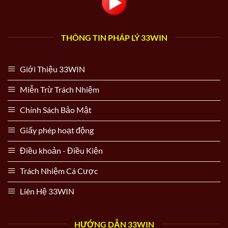
THÔNG TIN PHÁP LÝ 33WIN
Giới Thiệu 33WIN
Miễn Trừ Trách Nhiệm
Chính Sách Bảo Mật
Giấy phép hoạt động
Điều khoản - Điều Kiện
Trách Nhiệm Cá Cược
Liên Hệ 33WIN
HƯỚNG DẪN 33WIN