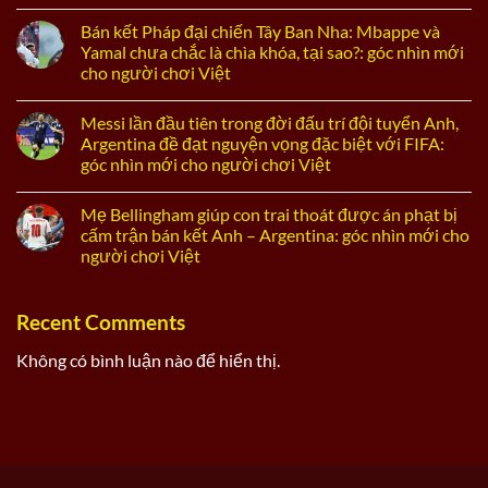
Bán kết Pháp đại chiến Tây Ban Nha: Mbappe và
Yamal chưa chắc là chìa khóa, tại sao?: góc nhìn mới
cho người chơi Việt
Messi lần đầu tiên trong đời đấu trí đội tuyển Anh,
Argentina đề đạt nguyện vọng đặc biệt với FIFA:
góc nhìn mới cho người chơi Việt
Mẹ Bellingham giúp con trai thoát được án phạt bị
cấm trận bán kết Anh – Argentina: góc nhìn mới cho
người chơi Việt
Recent Comments
Không có bình luận nào để hiển thị.