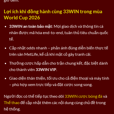
Lợi ích khi đồng hành cùng 33WIN trong mùa
World Cup 2026
33WIN an toàn bảo mật
: Mọi giao dịch và thông tin cá
nhân được mã hóa end-to-end, tuân thủ tiêu chuẩn quốc
tế.
Cập nhật odds nhanh – phản ánh đúng diễn biến thực tế
trên sân MetLife, kể cả khi mặt cỏ gây tranh cãi.
Thưởng cược hấp dẫn cho trận chung kết, đặc biệt dành
cho thành viên
33WIN VIP
.
Giao diện thân thiện, tối ưu cho cả điện thoại và máy tính
– phù hợp xem trực tiếp và đặt cược song song.
Người đọc có thể tiếp tục theo dõi
33WIN cược bóng đá
và
Thể thao
để cập nhật thêm các nội dung cùng chủ đề trong
hệ thống.