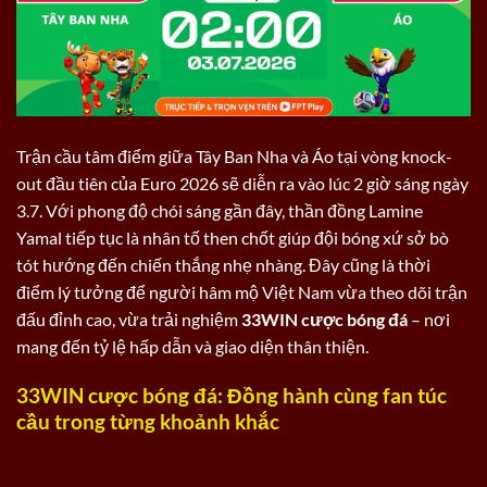
Trận cầu tâm điểm giữa Tây Ban Nha và Áo tại vòng knock-
out đầu tiên của Euro 2026 sẽ diễn ra vào lúc 2 giờ sáng ngày
3.7. Với phong độ chói sáng gần đây, thần đồng Lamine
Yamal tiếp tục là nhân tố then chốt giúp đội bóng xứ sở bò
tót hướng đến chiến thắng nhẹ nhàng. Đây cũng là thời
điểm lý tưởng để người hâm mộ Việt Nam vừa theo dõi trận
đấu đỉnh cao, vừa trải nghiệm
33WIN cược bóng đá
– nơi
mang đến tỷ lệ hấp dẫn và giao diện thân thiện.
33WIN cược bóng đá: Đồng hành cùng fan túc
cầu trong từng khoảnh khắc