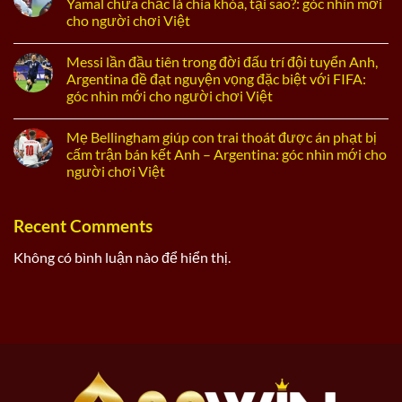
Yamal chưa chắc là chìa khóa, tại sao?: góc nhìn mới
cho người chơi Việt
Messi lần đầu tiên trong đời đấu trí đội tuyển Anh,
Argentina đề đạt nguyện vọng đặc biệt với FIFA:
góc nhìn mới cho người chơi Việt
Mẹ Bellingham giúp con trai thoát được án phạt bị
cấm trận bán kết Anh – Argentina: góc nhìn mới cho
người chơi Việt
Recent Comments
Không có bình luận nào để hiển thị.