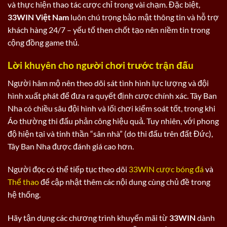
và thực hiện thao tác cược chỉ trong vài chạm. Đặc biệt,
33WIN Việt Nam
luôn chú trọng bảo mật thông tin và hỗ trợ
khách hàng 24/7 – yếu tố then chốt tạo nên niềm tin trong
cộng đồng game thủ.
Lời khuyên cho người chơi trước trận đấu
Người hâm mộ nên theo dõi sát tình hình lực lượng và đội
hình xuất phát để đưa ra quyết định cược chính xác. Tây Ban
Nha có chiều sâu đội hình và lối chơi kiểm soát tốt, trong khi
Áo thường thi đấu phản công hiệu quả. Tuy nhiên, với phong
độ hiện tại và tinh thần “sân nhà” (do thi đấu trên đất Đức),
Tây Ban Nha được đánh giá cao hơn.
Người đọc có thể tiếp tục theo dõi
33WIN cược bóng đá
và
Thể thao
để cập nhật thêm các nội dung cùng chủ đề trong
hệ thống.
Hãy tận dụng các chương trình khuyến mãi từ
33WIN
dành