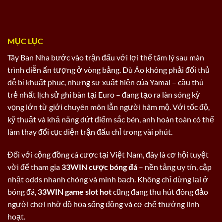
MỤC LỤC
Tây Ban Nha bước vào trận đấu với lợi thế tâm lý sau màn
trình diễn ấn tượng ở vòng bảng. Dù Áo không phải đối thủ
dễ bị khuất phục, nhưng sự xuất hiện của Yamal – cầu thủ
trẻ nhất lịch sử ghi bàn tại Euro – đang tạo ra làn sóng kỳ
vọng lớn từ giới chuyên môn lẫn người hâm mộ. Với tốc độ,
kỹ thuật và khả năng dứt điểm sắc bén, anh hoàn toàn có thể
làm thay đổi cục diện trận đấu chỉ trong vài phút.
Đối với cộng đồng cá cược tại Việt Nam, đây là cơ hội tuyệt
vời để tham gia
33WIN cược bóng đá
– nền tảng uy tín, cập
nhật odds nhanh chóng và minh bạch. Không chỉ dừng lại ở
bóng đá,
33WIN game slot hot
cũng đang thu hút đông đảo
người chơi nhờ đồ họa sống động và cơ chế thưởng linh
hoạt.