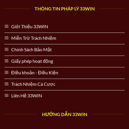
THÔNG TIN PHÁP LÝ 33WIN
Giới Thiệu 33WIN
Miễn Trừ Trách Nhiệm
Chính Sách Bảo Mật
Giấy phép hoạt động
Điều khoản - Điều Kiện
Trách Nhiệm Cá Cược
Liên Hệ 33WIN
HƯỚNG DẪN 33WIN