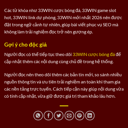
Các từ khóa như 33WIN cược bóng đá, 33WIN game slot
hot, 33WIN link dự phòng, 33WIN mới nhất 2026 nên được
đặt trong ngữ cảnh tự nhiên, giúp bài viết phục vụ SEO mà
không làm trải nghiệm đọc trở nên gượng ép.
Gợi ý cho độc giả
Người đọc có thể tiếp tục theo dõi
33WIN cược bóng đá
để
cập nhật thêm các nội dung cùng chủ đề trong hệ thống.
Người đọc nên theo dõi thêm các bản tin mới, so sánh nhiều
nguồn thông tin và ưu tiên trải nghiệm an toàn khi tham gia
các nền tảng trực tuyến. Cách tiếp cận này giúp nội dung vừa
có tính cập nhật, vừa giữ được giá trị tham khảo lâu hơn.