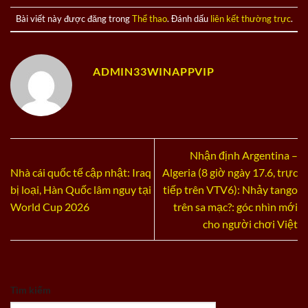
Bài viết này được đăng trong
Thể thao
. Đánh dấu
liên kết thường trực
.
ADMIN33WINAPPVIP
Nhận định Argentina –
Nhà cái quốc tế cập nhật: Iraq
Algeria (8 giờ ngày 17.6, trực
bị loại, Hàn Quốc lâm nguy tại
tiếp trên VTV6): Nhảy tango
World Cup 2026
trên sa mạc?: góc nhìn mới
cho người chơi Việt
Tìm kiếm