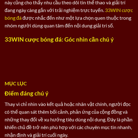
này cũng cho thấy nhu cầu theo dõi tin thể thao và giải trí
đang ngày càng gắn với trải nghiệm trực tuyến.
33WIN cược
bóng đá
được nhắc đến như một lựa chọn quen thuộc trong
nhóm người dùng quan tâm đến nội dung giải trí số.
33WIN cược bóng đá: Góc nhìn cần chú ý
MỤC LỤC
Điểm đáng chú ý
Thay vì chỉ nhìn vào kết quả hoặc nhân vật chính, người đọc
có thể quan sát thêm bối cảnh, phản ứng của cộng đồng và
những thay đổi về xu hướng tiêu dùng nội dung. Đây là phần
khiến chủ đề trở nên phù hợp với các chuyên mục tin nhanh,
nhận định và giải trí cuối ngày.