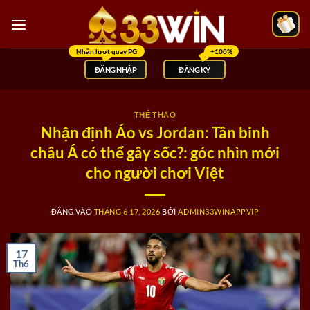
Bỏ
qua
nội
dung
ĐĂNG NHẬP
ĐĂNG KÝ
THỂ THAO
Nhận định Áo vs Jordan: Tân binh
châu Á có thể gây sốc?: góc nhìn mới
cho người chơi Việt
ĐĂNG VÀO
THÁNG 6 17, 2026
BỞI
ADMIN33WINAPPVIP
17
Th6