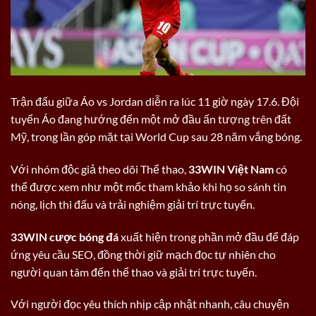
Trận đấu giữa Áo vs Jordan diễn ra lúc 11 giờ ngày 17.6. Đội
tuyển Áo đang hướng đến một mở đầu ấn tượng trên đất
Mỹ, trong lần góp mặt tại World Cup sau 28 năm vắng bóng.
Với nhóm độc giả theo dõi Thể thao,
33WIN Việt Nam
có
thể được xem như một mốc tham khảo khi họ so sánh tin
nóng, lịch thi đấu và trải nghiệm giải trí trực tuyến.
33WIN cược bóng đá
xuất hiện trong phần mở đầu để đáp
ứng yêu cầu SEO, đồng thời giữ mạch đọc tự nhiên cho
người quan tâm đến thể thao và giải trí trực tuyến.
Với người đọc yêu thích nhịp cập nhật nhanh, câu chuyện