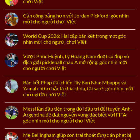
chơi Việt
Cần công bằng hơn với Jordan Pickford: góc nhìn
mới cho người chơi Việt
World Cup 2026: Hai cặp bán kết trong mơ: góc
nhìn mới cho người chơi Việt
Vượt Phúc Huỳnh, Lý Hoàng Nam đoạt cú đúp vô
địch giải pickleball châu Á mở rộng: góc nhìn mới
cho người chơi Việt
Bán kết Pháp đại chiến Tây Ban Nha: Mbappe và
Yamal chưa chắc là chìa khóa, tại sao?: góc nhìn mới
cho người chơi Việt
Messi lần đầu tiên trong đời đấu trí đội tuyển Anh,
Argentina đề đạt nguyện vọng đặc biệt với FIFA:
góc nhìn mới cho người chơi Việt
Mẹ Bellingham giúp con trai thoát được án phạt bị