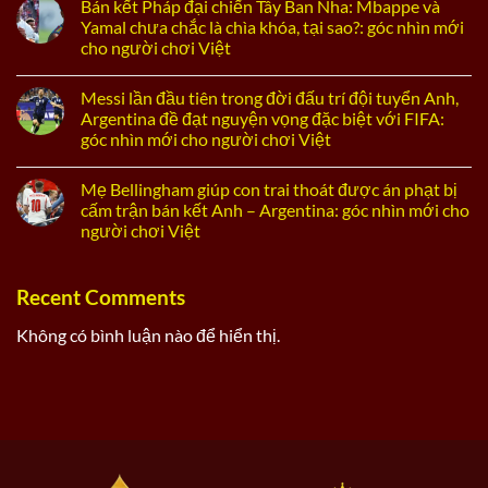
Bán kết Pháp đại chiến Tây Ban Nha: Mbappe và
Yamal chưa chắc là chìa khóa, tại sao?: góc nhìn mới
cho người chơi Việt
Messi lần đầu tiên trong đời đấu trí đội tuyển Anh,
Argentina đề đạt nguyện vọng đặc biệt với FIFA:
góc nhìn mới cho người chơi Việt
Mẹ Bellingham giúp con trai thoát được án phạt bị
cấm trận bán kết Anh – Argentina: góc nhìn mới cho
người chơi Việt
Recent Comments
Không có bình luận nào để hiển thị.