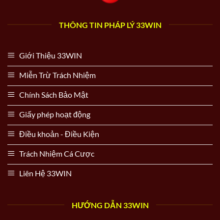
THÔNG TIN PHÁP LÝ 33WIN
Giới Thiệu 33WIN
Miễn Trừ Trách Nhiệm
Chính Sách Bảo Mật
Giấy phép hoạt động
Điều khoản - Điều Kiện
Trách Nhiệm Cá Cược
Liên Hệ 33WIN
HƯỚNG DẪN 33WIN