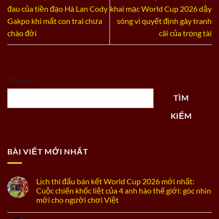
đau của tiền đạo Hà Lan Cody
khai mạc World Cup 2026 dậy
Gakpo khi mất con trai chưa
sóng vì quyết định gây tranh
chào đời
cãi của trọng tài
Tìm kiếm
TÌM
KIẾM
BÀI VIẾT MỚI NHẤT
Lịch thi đấu bán kết World Cup 2026 mới nhất:
Cuộc chiến khốc liệt của 4 anh hào thế giới: góc nhìn
mới cho người chơi Việt