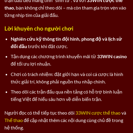
trận đấu đều mang tính “sinh tử”. Và với
33WIN cược thể
thao
, bạn không chỉ theo dõi – mà còn tham gia trọn vẹn vào
từng nhịp tim của giải đấu.
Lời khuyên cho người chơi
Nghiên cứu kỹ thông tin đội hình, phong độ và lịch sử
đối đầu
trước khi đặt cược.
Tận dụng các chương trình khuyến mãi từ
33WIN casino
để tối ưu lợi nhuận.
Chơi có trách nhiệm: đặt giới hạn và coi cá cược là hình
thức giải trí, không phải nguồn thu nhập chính.
Theo dõi các trận đấu qua nền tảng có hỗ trợ bình luận
tiếng Việt để hiểu sâu hơn về diễn biến trận.
Người đọc có thể tiếp tục theo dõi
33WIN cược thể thao
và
Thể thao
để cập nhật thêm các nội dung cùng chủ đề trong
hệ thống.