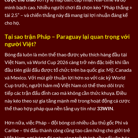
minh bạch cao. Nhiều người chơi đã chọn kèo “Pháp thắng +
tài 2.5” – và chiến thắng này đã mang lại lợi nhuận đáng kể
cho họ.
Tại sao trận Pháp – Paraguay lại quan trọng với
người Việt?
Bóng đá luôn là môn thể thao được yêu thích hàng đầu tại
Việt Nam, và World Cup 2026 càng trở nên đặc biệt khi lần
đầu tiên giải đấu được tổ chức trên ba quốc gia: Mỹ, Canada
và Mexico. Với múi giờ thuận lợi hơn so với các kỳ World
Cup trước, người hâm mộ Việt Nam có thể theo dõi trực
tiếp các trận đấu đỉnh cao mà không cần thức khuya. Điều
này kéo theo sự gia tăng mạnh mẽ trong hoạt động cá cược
thể thao hợp pháp qua nền tảng uy tín như
33WIN
.
Hơn nữa, việc Pháp – đội bóng có nhiều cầu thủ gốc Phi và
Caribe – thi đấu thành công cũng tạo cảm hứng cho giới trẻ
Việt Nam, nơi bóng đá ngày càng trở thành cầu nối văn hóa