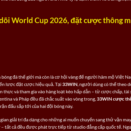
dõi World Cup 2026, đặt cược thông m
a bóng đá thế giới mà còn là cơ hội vàng để người hâm mộ Việt N
iến lược đặt cược hiệu quả. Tại
33WIN
, người dùng có thể theo d
an thực và tham gia vào hàng loạt kèo hấp dẫn – từ cược chấp, tài 
gentina và Pháp đều đã chắc suất vào vòng trong,
33WIN cược thể
ận đấu sắp tới của hai đội bóng này.
ian giải trí đa dạng cho những ai muốn chuyển sang thử vận may
r – tất cả đều được phát trực tiếp từ studio đẳng cấp quốc tế. Ng