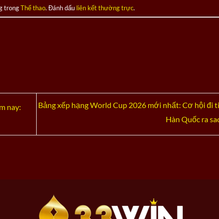
g trong
Thể thao
. Đánh dấu
liên kết thường trực
.
Bảng xếp hạng World Cup 2026 mới nhất: Cơ hội đi t
m nay:
Hàn Quốc ra sa