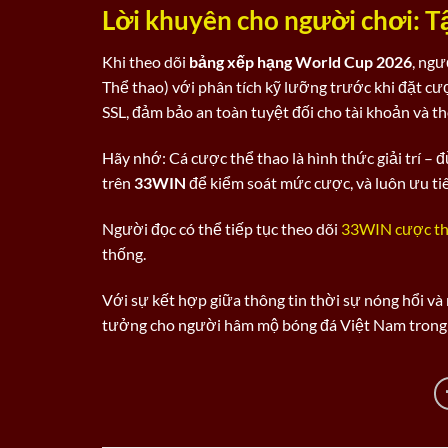
Lời khuyên cho người chơi: Tậ
Khi theo dõi
bảng xếp hạng World Cup 2026
, ngư
Thể thao) với phân tích kỹ lưỡng trước khi đặt cư
SSL, đảm bảo an toàn tuyệt đối cho tài khoản và th
Hãy nhớ: Cá cược thể thao là hình thức giải trí – 
trên
33WIN
để kiểm soát mức cược, và luôn ưu ti
Người đọc có thể tiếp tục theo dõi
33WIN cược th
thống.
Với sự kết hợp giữa thông tin thời sự nóng hổi và
tưởng cho người hâm mộ bóng đá Việt Nam trong