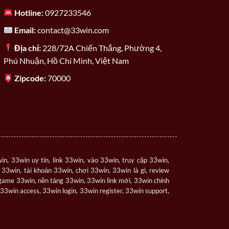
Hotline:
0927233546
Email:
contact@33win.com
Địa chỉ:
228/72A Chiến Thắng, Phường 4,
Phú Nhuận, Hồ Chí Minh, Việt Nam
Zipcode:
70000
, 33win uy tín, link 33win, vào 33win, truy cập 33win,
33win, tài khoản 33win, chơi 33win, 33win là gì, review
game 33win, nền tảng 33win, 33win link mới, 33win chính
 33win access, 33win login, 33win register, 33win support,