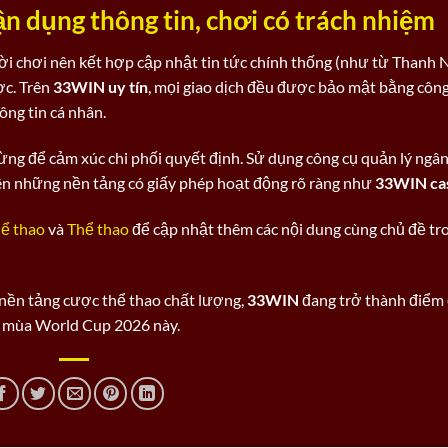
n dụng thông tin, chơi có trách nhiệm
ời chơi nên kết hợp cập nhật tin tức chính thống (như từ Thanh 
ợc. Trên
33WIN uy tín
, mọi giao dịch đều được bảo mật bằng côn
ông tin cá nhân.
đừng để cảm xúc chi phối quyết định. Sử dụng công cụ quản lý ngâ
ên những nền tảng có giấy phép hoạt động rõ ràng như
33WIN ca
ể thao
và
Thể thao
để cập nhật thêm các nội dung cùng chủ đề tr
 nền tảng cược thể thao chất lượng,
33WIN
đang trở thành điểm 
 mùa World Cup 2026 này.