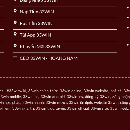
Nạp Tiền 33WIN
Rút Tiền 33WIN
Tải App 33WIN
Khuyến Mãi 33WIN
CEO 33WIN - HOÀNG NAM
, #33winwiki, 33win chính thức, 33win online, 33win website, nhà cái 33win
win mobile, 33win pc, 33win android, 33win ios, đăng ký 33win, đăng nhập 
3win hợp pháp, 33win nhanh, 33win mượt, 33win ổn định, website 33win, cổng 
ghiệm, 33win giải trí, 33win trực tuyến, 33win official, 33win site, 33win web,