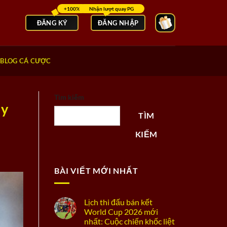
ĐĂNG KÝ
ĐĂNG NHẬP
BLOG CÁ CƯỢC
Tìm kiếm
Uy
TÌM
KIẾM
BÀI VIẾT MỚI NHẤT
Lịch thi đấu bán kết
World Cup 2026 mới
nhất: Cuộc chiến khốc liệt