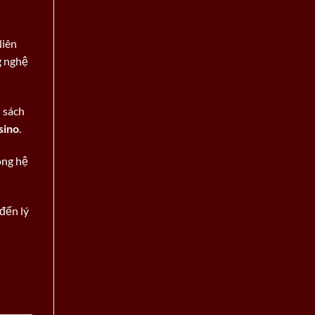
Niên
g nghệ
n sách
sino
.
ong hệ
đến lý