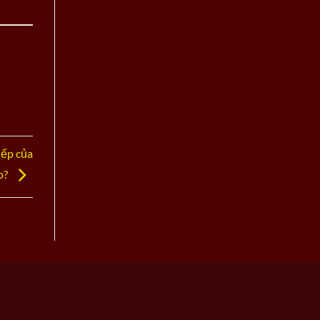
iếp của
o?