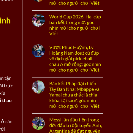
mới cho người chơi Việt
World Cup 2026: Hai cặp
inh
bán kết trong mơ: góc
nhìn mới cho người chơi
Việt
Vượt Phúc Huỳnh, Lý
Hoàng Nam đoạt cú đúp
vô địch giải pickleball
châu Á mở rộng: góc nhìn
mới cho người chơi Việt
am tận
Bán kết Pháp đại chiến
õi trực
Tây Ban Nha: Mbappe và
xỉu
Yamal chưa chắc là chìa
 thao
khóa, tại sao?: góc nhìn
mới cho người chơi Việt
Messi lần đầu tiên trong
 ở các
đời đấu trí đội tuyển Anh,
ười
Argentina đề đạt nguyện