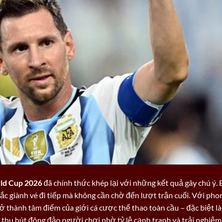
ld Cup 2026
đã chính thức khép lại với những kết quả gây chú ý. 
ắc giành vé đi tiếp mà không cần chờ đến lượt trận cuối. Với pho
rở thành tâm điểm của giới cá cược thể thao toàn cầu – đặc biệt là 
thu hút đông đảo người chơi nhờ tỷ lệ cạnh tranh và trải nghiệ