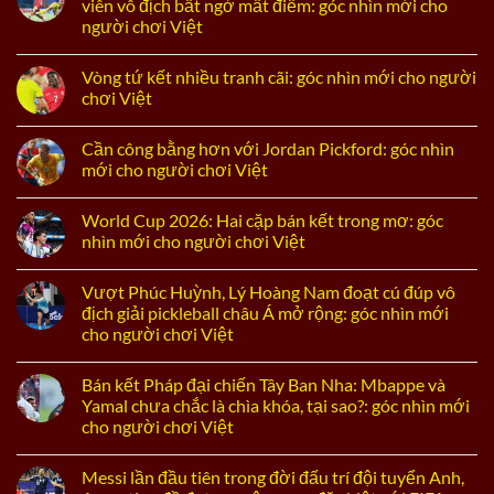
viên vô địch bất ngờ mất điểm: góc nhìn mới cho
người chơi Việt
Vòng tứ kết nhiều tranh cãi: góc nhìn mới cho người
chơi Việt
Cần công bằng hơn với Jordan Pickford: góc nhìn
mới cho người chơi Việt
World Cup 2026: Hai cặp bán kết trong mơ: góc
nhìn mới cho người chơi Việt
Vượt Phúc Huỳnh, Lý Hoàng Nam đoạt cú đúp vô
địch giải pickleball châu Á mở rộng: góc nhìn mới
cho người chơi Việt
Bán kết Pháp đại chiến Tây Ban Nha: Mbappe và
Yamal chưa chắc là chìa khóa, tại sao?: góc nhìn mới
cho người chơi Việt
Messi lần đầu tiên trong đời đấu trí đội tuyển Anh,