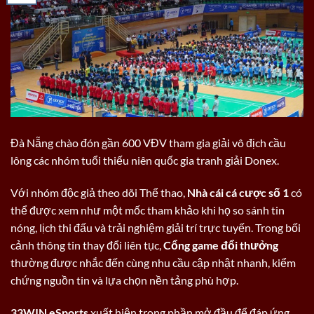
Đà Nẵng chào đón gần 600 VĐV tham gia giải vô địch cầu
lông các nhóm tuổi thiếu niên quốc gia tranh giải Donex.
Với nhóm độc giả theo dõi Thể thao,
Nhà cái cá cược số 1
có
thể được xem như một mốc tham khảo khi họ so sánh tin
nóng, lịch thi đấu và trải nghiệm giải trí trực tuyến. Trong bối
cảnh thông tin thay đổi liên tục,
Cổng game đổi thưởng
thường được nhắc đến cùng nhu cầu cập nhật nhanh, kiểm
chứng nguồn tin và lựa chọn nền tảng phù hợp.
33WIN eSports
xuất hiện trong phần mở đầu để đáp ứng