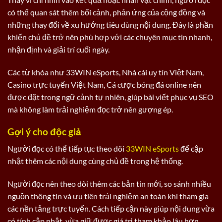
có thể quan sát thêm bối cảnh, phản ứng của cộng đồng và
những thay đổi về xu hướng tiêu dùng nội dung. Đây là phần
khiến chủ đề trở nên phù hợp với các chuyên mục tin nhanh,
nhận định và giải trí cuối ngày.
Các từ khóa như 33WIN eSports, Nhà cái uy tín Việt Nam,
Casino trực tuyến Việt Nam, Cá cược bóng đá online nên
được đặt trong ngữ cảnh tự nhiên, giúp bài viết phục vụ SEO
mà không làm trải nghiệm đọc trở nên gượng ép.
Gợi ý cho độc giả
Người đọc có thể tiếp tục theo dõi
33WIN eSports
để cập
nhật thêm các nội dung cùng chủ đề trong hệ thống.
Người đọc nên theo dõi thêm các bản tin mới, so sánh nhiều
nguồn thông tin và ưu tiên trải nghiệm an toàn khi tham gia
các nền tảng trực tuyến. Cách tiếp cận này giúp nội dung vừa
có tính cập nhật, vừa giữ được giá trị tham khảo lâu hơn.