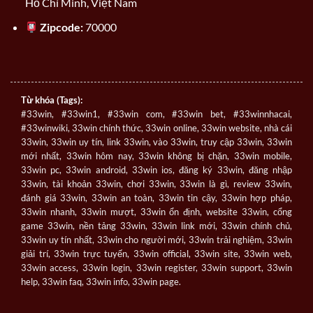
Hồ Chí Minh, Việt Nam
Zipcode:
70000
Từ khóa (Tags):
#33win, #33win1, #33win com, #33win bet, #33winnhacai,
#33winwiki, 33win chính thức, 33win online, 33win website, nhà cái
33win, 33win uy tín, link 33win, vào 33win, truy cập 33win, 33win
mới nhất, 33win hôm nay, 33win không bị chặn, 33win mobile,
33win pc, 33win android, 33win ios, đăng ký 33win, đăng nhập
33win, tài khoản 33win, chơi 33win, 33win là gì, review 33win,
đánh giá 33win, 33win an toàn, 33win tin cậy, 33win hợp pháp,
33win nhanh, 33win mượt, 33win ổn định, website 33win, cổng
game 33win, nền tảng 33win, 33win link mới, 33win chính chủ,
33win uy tín nhất, 33win cho người mới, 33win trải nghiệm, 33win
giải trí, 33win trực tuyến, 33win official, 33win site, 33win web,
33win access, 33win login, 33win register, 33win support, 33win
help, 33win faq, 33win info, 33win page.