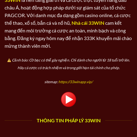
châu Á, hoạt động hợp pháp dưới sự giám sát của tổ chức
PAGCOR. Với danh mục đa dạng gồm casino online, cá cược
thể thao, xổ số, bắn cá và nổ hũ,
Nhà cái 33WIN
cam kết
mang đến môi trường cá cược an toàn, minh bạch và công
bằng. Đăng ký ngay hôm nay để nhận 333K khuyến mãi chào
mừng thành viên mới.
Cảnh báo: Cờ bạc có thể gây nghiện. Chỉ dành cho người từ 18 tuổi trở lên.
Hãy cá cược có trách nhiệm và trong giới hạn tài chính cho phép.
sitemap:
https://33winapp.vip/
THÔNG TIN PHÁP LÝ 33WIN