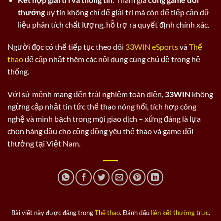
thưởng
uy tín không chỉ để giải trí mà còn để tiếp cận dữ
liệu phân tích chất lượng, hỗ trợ ra quyết định chính xác.
Người đọc có thể tiếp tục theo dõi
33WIN eSports
và
Thể
thao
để cập nhật thêm các nội dung cùng chủ đề trong hệ
thống.
Với sứ mệnh mang đến trải nghiệm toàn diện,
33WIN
không
ngừng cập nhật tin tức thể thao nóng hổi, tích hợp công
nghệ và minh bạch trong mọi giao dịch – xứng đáng là lựa
chọn hàng đầu cho cộng đồng yêu thể thao và game đổi
thưởng tại Việt Nam.
Bài viết này được đăng trong
Thể thao
. Đánh dấu
liên kết thường trực
.