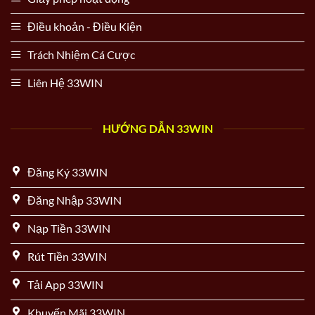
Điều khoản - Điều Kiện
Trách Nhiệm Cá Cược
Liên Hệ 33WIN
HƯỚNG DẪN 33WIN
Đăng Ký 33WIN
Đăng Nhập 33WIN
Nạp Tiền 33WIN
Rút Tiền 33WIN
Tải App 33WIN
Khuyến Mãi 33WIN