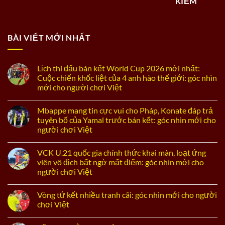
KIẾM
BÀI VIẾT MỚI NHẤT
Lịch thi đấu bán kết World Cup 2026 mới nhất:
Cuộc chiến khốc liệt của 4 anh hào thế giới: góc nhìn
mới cho người chơi Việt
Mbappe mang tin cực vui cho Pháp, Konate đáp trả
tuyên bố của Yamal trước bán kết: góc nhìn mới cho
người chơi Việt
VCK U.21 quốc gia chính thức khai màn, loạt ứng
viên vô địch bất ngờ mất điểm: góc nhìn mới cho
người chơi Việt
Vòng tứ kết nhiều tranh cãi: góc nhìn mới cho người
chơi Việt