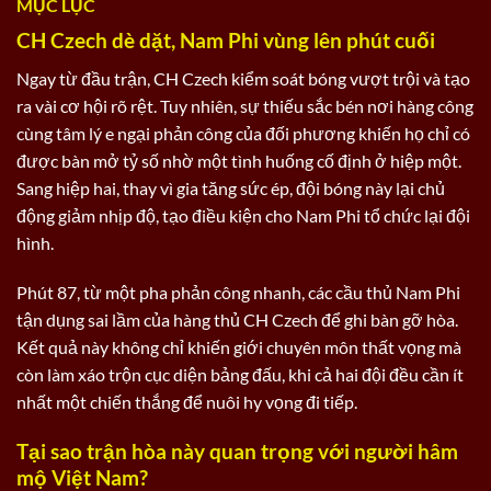
MỤC LỤC
CH Czech dè dặt, Nam Phi vùng lên phút cuối
Ngay từ đầu trận, CH Czech kiểm soát bóng vượt trội và tạo
ra vài cơ hội rõ rệt. Tuy nhiên, sự thiếu sắc bén nơi hàng công
cùng tâm lý e ngại phản công của đối phương khiến họ chỉ có
được bàn mở tỷ số nhờ một tình huống cố định ở hiệp một.
Sang hiệp hai, thay vì gia tăng sức ép, đội bóng này lại chủ
động giảm nhịp độ, tạo điều kiện cho Nam Phi tổ chức lại đội
hình.
Phút 87, từ một pha phản công nhanh, các cầu thủ Nam Phi
tận dụng sai lầm của hàng thủ CH Czech để ghi bàn gỡ hòa.
Kết quả này không chỉ khiến giới chuyên môn thất vọng mà
còn làm xáo trộn cục diện bảng đấu, khi cả hai đội đều cần ít
nhất một chiến thắng để nuôi hy vọng đi tiếp.
Tại sao trận hòa này quan trọng với người hâm
mộ Việt Nam?