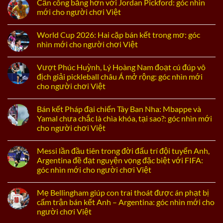
Cần công bằng hơn với Jordan Pickford: góc nhìn
mới cho người chơi Việt
World Cup 2026: Hai cặp bán kết trong mơ: góc
nhìn mới cho người chơi Việt
Vượt Phúc Huỳnh, Lý Hoàng Nam đoạt cú đúp vô
địch giải pickleball châu Á mở rộng: góc nhìn mới
cho người chơi Việt
Bán kết Pháp đại chiến Tây Ban Nha: Mbappe và
Yamal chưa chắc là chìa khóa, tại sao?: góc nhìn mới
cho người chơi Việt
Messi lần đầu tiên trong đời đấu trí đội tuyển Anh,
Argentina đề đạt nguyện vọng đặc biệt với FIFA:
góc nhìn mới cho người chơi Việt
Mẹ Bellingham giúp con trai thoát được án phạt bị
cấm trận bán kết Anh – Argentina: góc nhìn mới cho
người chơi Việt