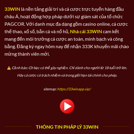
33WIN
là nền tảng giải trí và cá cược trực tuyến hàng đầu
châu Á, hoạt động hợp pháp dưới sự giám sát của tổ chức
PAGCOR. Với danh mục đa dạng gồm casino online, cá cược
thể thao, xổ số, bắn cá và nổ hũ,
Nhà cái 33WIN
cam kết
mang đến môi trường cá cược an toàn, minh bạch và công
bằng. Đăng ký ngay hôm nay để nhận 333K khuyến mãi chào
mừng thành viên mới.
Cảnh báo: Cờ bạc có thể gây nghiện. Chỉ dành cho người từ 18 tuổi trở lên.
Hãy cá cược có trách nhiệm và trong giới hạn tài chính cho phép.
sitemap:
https://33winapp.vip/
THÔNG TIN PHÁP LÝ 33WIN