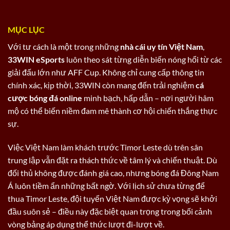
MỤC LỤC
Với tư cách là một trong những
nhà cái uy tín Việt Nam
,
33WIN eSports
luôn theo sát từng diễn biến nóng hổi từ các
giải đấu lớn như AFF Cup. Không chỉ cung cấp thông tin
chính xác, kịp thời, 33WIN còn mang đến trải nghiệm
cá
cược bóng đá online
minh bạch, hấp dẫn – nơi người hâm
mộ có thể biến niềm đam mê thành cơ hội chiến thắng thực
sự.
Việc Việt Nam làm khách trước Timor Leste dù trên sân
trung lập vẫn đặt ra thách thức về tâm lý và chiến thuật. Dù
đối thủ không được đánh giá cao, nhưng bóng đá Đông Nam
Á luôn tiềm ẩn những bất ngờ. Với lịch sử chưa từng để
thua Timor Leste, đội tuyển Việt Nam được kỳ vọng sẽ khởi
đầu suôn sẻ – điều này đặc biệt quan trọng trong bối cảnh
vòng bảng áp dụng thể thức lượt đi-lượt về.