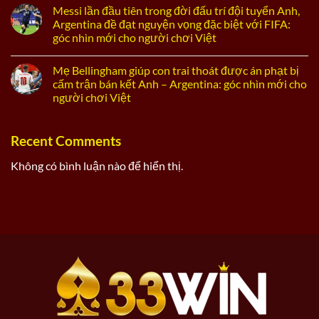
Messi lần đầu tiên trong đời đấu trí đội tuyển Anh,
Argentina đề đạt nguyện vọng đặc biệt với FIFA:
góc nhìn mới cho người chơi Việt
Mẹ Bellingham giúp con trai thoát được án phạt bị
cấm trận bán kết Anh – Argentina: góc nhìn mới cho
người chơi Việt
Recent Comments
Không có bình luận nào để hiển thị.