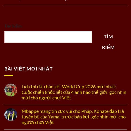
Tìm kiếm
TÌM
KIẾM
BÀI VIẾT MỚI NHẤT
Lịch thi đấu bán kết World Cup 2026 mới nhất:
Cuộc chiến khốc liệt của 4 anh hào thế giới: góc nhìn
mới cho người chơi Việt
Mbappe mang tin cực vui cho Pháp, Konate đáp trả
tuyên bố của Yamal trước bán kết: góc nhìn mới cho
người chơi Việt