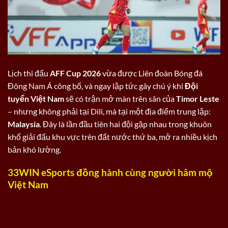
Lịch thi đấu
AFF Cup 2026
vừa được Liên đoàn Bóng đá
Đông Nam Á công bố, và ngay lập tức gây chú ý khi
Đội
tuyển Việt Nam
sẽ có trận mở màn trên sân của
Timor Leste
– nhưng không phải tại Dili, mà tại một địa điểm trung lập:
Malaysia
. Đây là lần đầu tiên hai đội gặp nhau trong khuôn
khổ giải đấu khu vực trên đất nước thứ ba, mở ra nhiều kịch
bản khó lường.
33WIN eSports đồng hành cùng người hâm mộ
Việt Nam