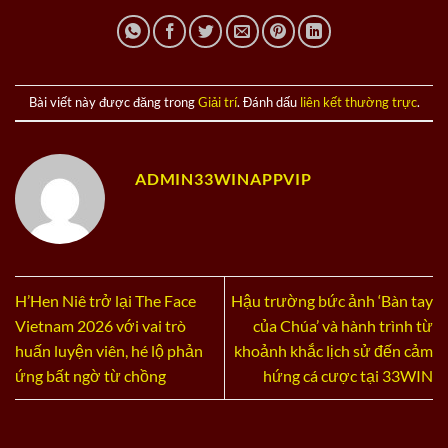
Bài viết này được đăng trong
Giải trí
. Đánh dấu
liên kết thường trực
.
ADMIN33WINAPPVIP
H’Hen Niê trở lại The Face
Hậu trường bức ảnh ‘Bàn tay
Vietnam 2026 với vai trò
của Chúa’ và hành trình từ
huấn luyện viên, hé lộ phản
khoảnh khắc lịch sử đến cảm
ứng bất ngờ từ chồng
hứng cá cược tại 33WIN