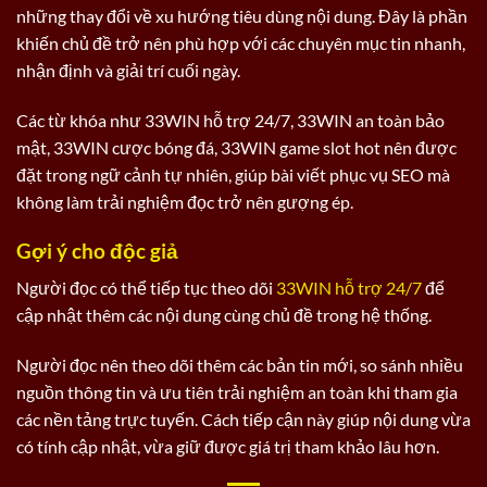
những thay đổi về xu hướng tiêu dùng nội dung. Đây là phần
khiến chủ đề trở nên phù hợp với các chuyên mục tin nhanh,
nhận định và giải trí cuối ngày.
Các từ khóa như 33WIN hỗ trợ 24/7, 33WIN an toàn bảo
mật, 33WIN cược bóng đá, 33WIN game slot hot nên được
đặt trong ngữ cảnh tự nhiên, giúp bài viết phục vụ SEO mà
không làm trải nghiệm đọc trở nên gượng ép.
Gợi ý cho độc giả
Người đọc có thể tiếp tục theo dõi
33WIN hỗ trợ 24/7
để
cập nhật thêm các nội dung cùng chủ đề trong hệ thống.
Người đọc nên theo dõi thêm các bản tin mới, so sánh nhiều
nguồn thông tin và ưu tiên trải nghiệm an toàn khi tham gia
các nền tảng trực tuyến. Cách tiếp cận này giúp nội dung vừa
có tính cập nhật, vừa giữ được giá trị tham khảo lâu hơn.