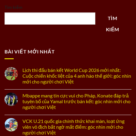
Tìm kiếm
TÌM
KIẾM
BÀI VIẾT MỚI NHẤT
Lịch thi đấu bán kết World Cup 2026 mới nhất:
Cuộc chiến khốc liệt của 4 anh hào thế giới: góc nhìn
mới cho người chơi Việt
Mbappe mang tin cực vui cho Pháp, Konate đáp trả
tuyên bố của Yamal trước bán kết: góc nhìn mới cho
người chơi Việt
VCK U.21 quốc gia chính thức khai màn, loạt ứng
viên vô địch bất ngờ mất điểm: góc nhìn mới cho
người chơi Việt