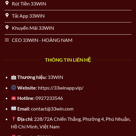
Rút Tiền 33WIN
Tải App 33WIN
Khuyến Mãi 33WIN
CEO 33WIN - HOÀNG NAM
THÔNG TIN LIÊN HỆ
Thương hiệu:
33WIN
Website:
https://33winapp.vip/
Hotline:
0927233546
Email:
contact@33win.com
Địa chỉ:
228/72A Chiến Thắng, Phường 4, Phú Nhuận,
Hồ Chí Minh, Việt Nam