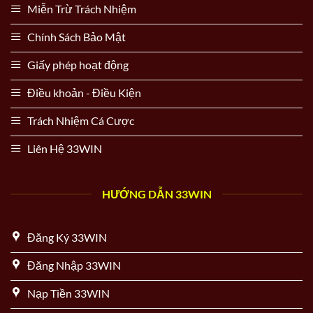
Miễn Trừ Trách Nhiệm
Chính Sách Bảo Mật
Giấy phép hoạt động
Điều khoản - Điều Kiện
Trách Nhiệm Cá Cược
Liên Hệ 33WIN
HƯỚNG DẪN 33WIN
Đăng Ký 33WIN
Đăng Nhập 33WIN
Nạp Tiền 33WIN