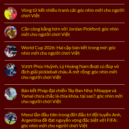
Vòng tứ kết nhiều tranh cãi: góc nhìn mới cho người
chơi Việt
Cần công bằng hơn với Jordan Pickford: góc nhìn
mới cho người chơi Việt
World Cup 2026: Hai cặp bán kết trong mơ: góc
nhìn mới cho người chơi Việt
Vượt Phúc Huỳnh, Lý Hoàng Nam đoạt cú đúp vô
địch giải pickleball châu Á mở rộng: góc nhìn mới
cho người chơi Việt
Bán kết Pháp đại chiến Tây Ban Nha: Mbappe và
Yamal chưa chắc là chìa khóa, tại sao?: góc nhìn mới
cho người chơi Việt
Messi lần đầu tiên trong đời đấu trí đội tuyển Anh,
Argentina đề đạt nguyện vọng đặc biệt với FIFA:
góc nhìn mới cho người chơi Việt