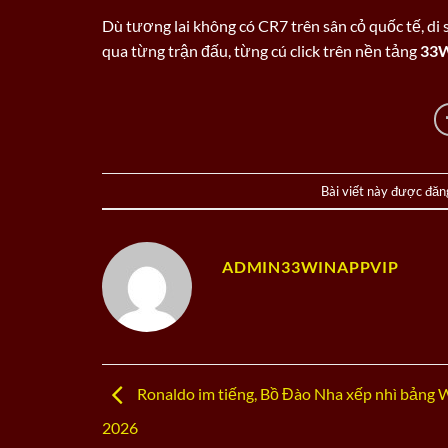
Dù tương lai không có CR7 trên sân cỏ quốc tế, di 
qua từng trận đấu, từng cú click trên nền tảng
33
Bài viết này được đăn
ADMIN33WINAPPVIP
Ronaldo im tiếng, Bồ Đào Nha xếp nhì bảng 
2026