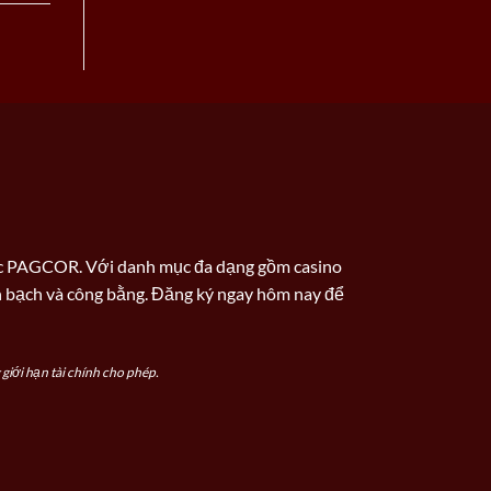
chức PAGCOR. Với danh mục đa dạng gồm casino
 bạch và công bằng. Đăng ký ngay hôm nay để
giới hạn tài chính cho phép.