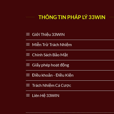
THÔNG TIN PHÁP LÝ 33WIN
Giới Thiệu 33WIN
Miễn Trừ Trách Nhiệm
Chính Sách Bảo Mật
Giấy phép hoạt động
Điều khoản - Điều Kiện
Trách Nhiệm Cá Cược
Liên Hệ 33WIN