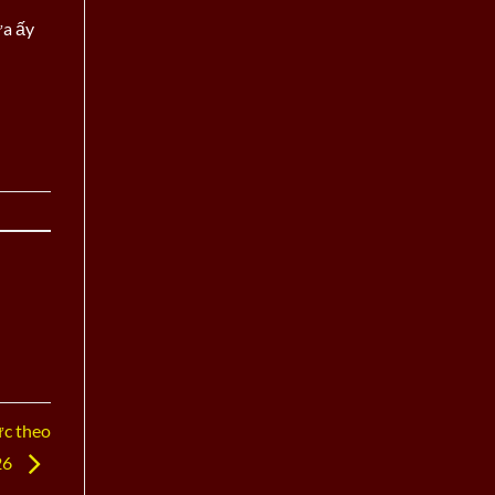
ửa ấy
ức theo
26