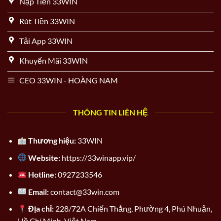
Nạp Tiền 33WIN
Rút Tiền 33WIN
Tải App 33WIN
Khuyến Mãi 33WIN
CEO 33WIN - HOÀNG NAM
THÔNG TIN LIÊN HỆ
Thương hiệu:
33WIN
Website:
https://33winapp.vip/
Hotline:
0927233546
Email:
contact@33win.com
Địa chỉ:
228/72A Chiến Thắng, Phường 4, Phú Nhuận,
Hồ Chí Minh, Việt Nam