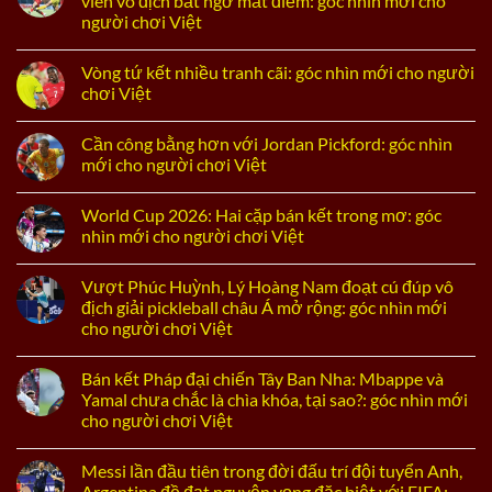
viên vô địch bất ngờ mất điểm: góc nhìn mới cho
người chơi Việt
Vòng tứ kết nhiều tranh cãi: góc nhìn mới cho người
chơi Việt
Cần công bằng hơn với Jordan Pickford: góc nhìn
mới cho người chơi Việt
World Cup 2026: Hai cặp bán kết trong mơ: góc
nhìn mới cho người chơi Việt
Vượt Phúc Huỳnh, Lý Hoàng Nam đoạt cú đúp vô
địch giải pickleball châu Á mở rộng: góc nhìn mới
cho người chơi Việt
Bán kết Pháp đại chiến Tây Ban Nha: Mbappe và
Yamal chưa chắc là chìa khóa, tại sao?: góc nhìn mới
cho người chơi Việt
Messi lần đầu tiên trong đời đấu trí đội tuyển Anh,
Argentina đề đạt nguyện vọng đặc biệt với FIFA: