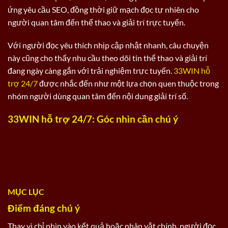
ứng yêu cầu SEO, đồng thời giữ mạch đọc tự nhiên cho
người quan tâm đến thể thao và giải trí trực tuyến.
Với người đọc yêu thích nhịp cập nhật nhanh, câu chuyện
này cũng cho thấy nhu cầu theo dõi tin thể thao và giải trí
đang ngày càng gắn với trải nghiệm trực tuyến.
33WIN hỗ
trợ 24/7
được nhắc đến như một lựa chọn quen thuộc trong
nhóm người dùng quan tâm đến nội dung giải trí số.
33WIN hỗ trợ 24/7: Góc nhìn cần chú ý
MỤC LỤC
Điểm đáng chú ý
Thay vì chỉ nhìn vào kết quả hoặc nhân vật chính, người đọc