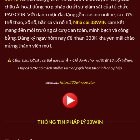
châu Á, hoạt động hợp pháp dưới sự giám sát của tổ chức
PAGCOR. Với danh mục đa dạng gồm casino online, cá cược
thể thao, xổ số, bắn cá và nổ hũ,
Nhà cái 33WIN
cam kết
mang đến môi trường cá cược an toàn, minh bạch và công
bằng. Đăng ký ngay hôm nay để nhận 333K khuyến mãi chào
mừng thành viên mới.
Cảnh báo: Cờ bạc có thể gây nghiện. Chỉ dành cho người từ 18 tuổi trở lên.
Hãy cá cược có trách nhiệm và trong giới hạn tài chính cho phép.
sitemap:
https://33winapp.vip/
THÔNG TIN PHÁP LÝ 33WIN