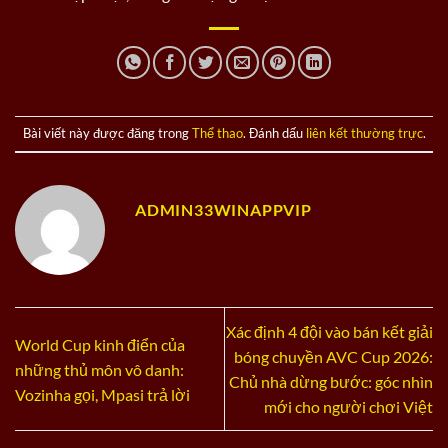
Bài viết này được đăng trong
Thể thao
. Đánh dấu
liên kết thường trực
.
ADMIN33WINAPPVIP
Xác định 4 đội vào bán kết giải
World Cup kinh điển của
bóng chuyền AVC Cup 2026:
những thủ môn vô danh:
Chủ nhà dừng bước: góc nhìn
Vozinha gọi, Mpasi trả lời
mới cho người chơi Việt