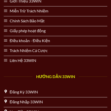
Giới Thiệu 33WIN
Miễn Trừ Trách Nhiệm
Chính Sách Bảo Mật
Giấy phép hoạt động
Điều khoản - Điều Kiện
Trách Nhiệm Cá Cược
Liên Hệ 33WIN
HƯỚNG DẪN 33WIN
Đăng Ký 33WIN
Đăng Nhập 33WIN