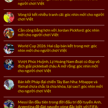
người chơi Việt
Vòng tứ kết nhiều tranh cãi: góc nhìn mới cho người
chơi Việt
Cần công bằng hơn với Jordan Pickford: góc nhìn
mới cho người chơi Việt
World Cup 2026: Hai cặp bán kết trong mơ: góc
nhìn mới cho người chơi Việt
Vượt Phúc Huỳnh, Lý Hoàng Nam đoạt cú đúp vô
địch giải pickleball châu Á mở rộng: góc nhìn mới
cho người chơi Việt
Bán kết Pháp đại chiến Tây Ban Nha: Mbappe và
Yamal chưa chắc là chìa khóa, tại sao?: góc nhìn mới
cho người chơi Việt
Messi lần đầu tiên trong đời đấu trí đội tuyển Anh,
Argentina đề đạt nguyện vọng đặc biệt với FIFA: