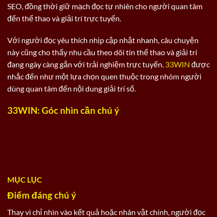
SEO, đồng thời giữ mạch đọc tự nhiên cho người quan tâm
đến thể thao và giải trí trực tuyến.
Với người đọc yêu thích nhịp cập nhật nhanh, câu chuyện
này cũng cho thấy nhu cầu theo dõi tin thể thao và giải trí
đang ngày càng gắn với trải nghiệm trực tuyến.
33WIN
được
nhắc đến như một lựa chọn quen thuộc trong nhóm người
dùng quan tâm đến nội dung giải trí số.
33WIN: Góc nhìn cần chú ý
MỤC LỤC
Điểm đáng chú ý
Thay vì chỉ nhìn vào kết quả hoặc nhân vật chính, người đọc