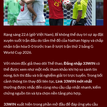
Rạng sáng 22.6 (giờ Việt Nam), Bỉ không thể duy trì sự áp đặt
xuyên suốt trận đấu do tấm thẻ đỏ của Nathan Ngoy và chấp
nhận trận hòa 0-0 trước Iran ở lượt trận thứ 2 bảng G
World Cup 2026.
Với nhóm độc giả theo dõi Thể thao,
Đăng nhập 33WIN
có
thể được xem như một mốc tham khảo khi họ so sánh tin
nóng, lịch thi đấu và trải nghiệm giải trí trực tuyến. Trong bối
cảnh thông tin thay đổi liên tục,
Link 33WIN mới nhất
thường được nhắc đến cùng nhu cầu cập nhật nhanh, kiểm
chứng nguồn tin và lựa chọn nền tảng phù hợp.
33WIN
xuất hiện trong phần mở đầu để đáp ứng yêu cầu