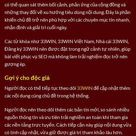
có thể quan sát thêm bối cảnh, phản ứng của cộng đồng và
những thay đổi về xu hướng tiêu dùng nội dung. Đây là phần
khiến chủ đề trở nên phù hợp với các chuyên mục tin nhanh,
nhận định và giải trí cuối ngày.
Các từ khóa như 33WIN, 33WIN Việt Nam, Nhà cái 33WIN,
Đăng ký 33WIN nên được đặt trong ngữ cảnh tự nhiên, giúp
bài viết phục vụ SEO mà không làm trải nghiệm đọc trở nên
gượng ép.
Gợi ý cho độc giả
Người đọc có thể tiếp tục theo dõi
33WIN
để cập nhật thêm
các nội dung cùng chủ đề trong hệ thống.
Người đọc nên theo dõi thêm các bản tin mới, so sánh nhiều
nguồn thông tin và ưu tiên trải nghiệm an toàn khi tham gia
các nền tảng trực tuyến. Cách tiếp cận này giúp nội dung vừa
có tính cập nhật, vừa giữ được giá trị tham khảo lâu hơn.