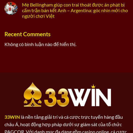
Mẹ Bellingham giúp con trai thoát được án phạt bị
cấm trận bán kết Anh – Argentina: góc nhìn mới cho
người chơi Việt
Recent Comments
Không có bình luận nào để hiển thị.
33WIN
là nền tảng giải trí và cá cược trực tuyến hàng đầu
châu Á, hoạt động hợp pháp dưới sự giám sát của tổ chức
PAGCOR. Với danh mục đa dạng gồm casino online, cá cược