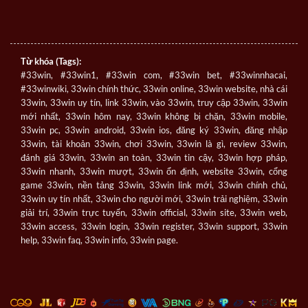
Từ khóa (Tags):
#33win, #33win1, #33win com, #33win bet, #33winnhacai,
#33winwiki, 33win chính thức, 33win online, 33win website, nhà cái
33win, 33win uy tín, link 33win, vào 33win, truy cập 33win, 33win
mới nhất, 33win hôm nay, 33win không bị chặn, 33win mobile,
33win pc, 33win android, 33win ios, đăng ký 33win, đăng nhập
33win, tài khoản 33win, chơi 33win, 33win là gì, review 33win,
đánh giá 33win, 33win an toàn, 33win tin cậy, 33win hợp pháp,
33win nhanh, 33win mượt, 33win ổn định, website 33win, cổng
game 33win, nền tảng 33win, 33win link mới, 33win chính chủ,
33win uy tín nhất, 33win cho người mới, 33win trải nghiệm, 33win
giải trí, 33win trực tuyến, 33win official, 33win site, 33win web,
33win access, 33win login, 33win register, 33win support, 33win
help, 33win faq, 33win info, 33win page.