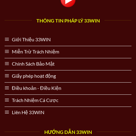
THÔNG TIN PHÁP LÝ 33WIN
Giới Thiệu 33WIN
Miễn Trừ Trách Nhiệm
Chính Sách Bảo Mật
Giấy phép hoạt động
Điều khoản - Điều Kiện
Trách Nhiệm Cá Cược
Liên Hệ 33WIN
HƯỚNG DẪN 33WIN