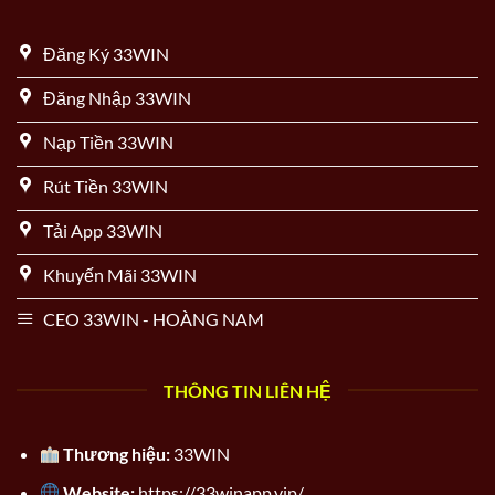
Đăng Ký 33WIN
Đăng Nhập 33WIN
Nạp Tiền 33WIN
Rút Tiền 33WIN
Tải App 33WIN
Khuyến Mãi 33WIN
CEO 33WIN - HOÀNG NAM
THÔNG TIN LIÊN HỆ
Thương hiệu:
33WIN
Website:
https://33winapp.vip/