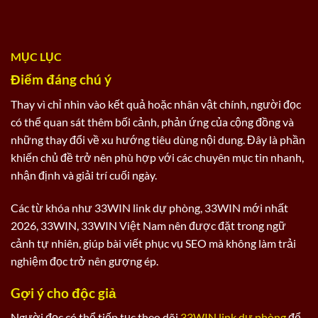
MỤC LỤC
Điểm đáng chú ý
Thay vì chỉ nhìn vào kết quả hoặc nhân vật chính, người đọc
có thể quan sát thêm bối cảnh, phản ứng của cộng đồng và
những thay đổi về xu hướng tiêu dùng nội dung. Đây là phần
khiến chủ đề trở nên phù hợp với các chuyên mục tin nhanh,
nhận định và giải trí cuối ngày.
Các từ khóa như 33WIN link dự phòng, 33WIN mới nhất
2026, 33WIN, 33WIN Việt Nam nên được đặt trong ngữ
cảnh tự nhiên, giúp bài viết phục vụ SEO mà không làm trải
nghiệm đọc trở nên gượng ép.
Gợi ý cho độc giả
Người đọc có thể tiếp tục theo dõi
33WIN link dự phòng
để