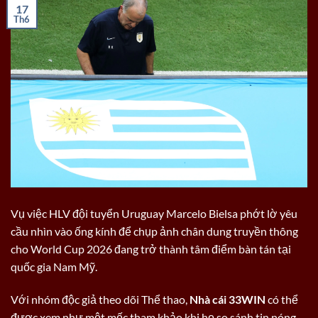
17
Th6
Vụ việc HLV đội tuyển Uruguay Marcelo Bielsa phớt lờ yêu
cầu nhìn vào ống kính để chụp ảnh chân dung truyền thông
cho World Cup 2026 đang trở thành tâm điểm bàn tán tại
quốc gia Nam Mỹ.
Với nhóm độc giả theo dõi Thể thao,
Nhà cái 33WIN
có thể
được xem như một mốc tham khảo khi họ so sánh tin nóng,