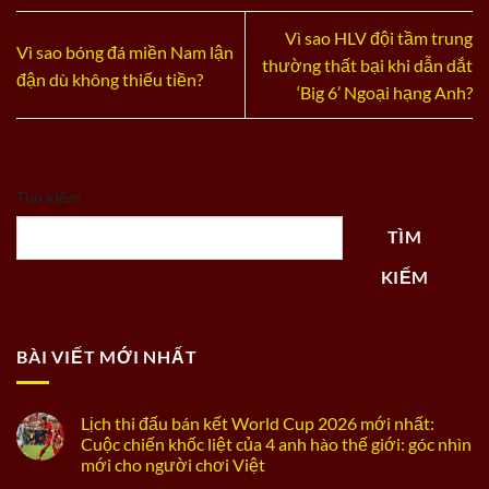
Vì sao HLV đội tầm trung
Vì sao bóng đá miền Nam lận
thường thất bại khi dẫn dắt
đận dù không thiếu tiền?
‘Big 6’ Ngoại hạng Anh?
Tìm kiếm
TÌM
KIẾM
BÀI VIẾT MỚI NHẤT
Lịch thi đấu bán kết World Cup 2026 mới nhất:
Cuộc chiến khốc liệt của 4 anh hào thế giới: góc nhìn
mới cho người chơi Việt