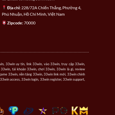
Địa chỉ:
228/72A Chiến Thắng, Phường 4,
Phú Nhuận, Hồ Chí Minh, Việt Nam
Zipcode:
70000
, 33win uy tín, link 33win, vào 33win, truy cập 33win,
33win, tài khoản 33win, chơi 33win, 33win là gì, review
game 33win, nền tảng 33win, 33win link mới, 33win chính
 33win access, 33win login, 33win register, 33win support,