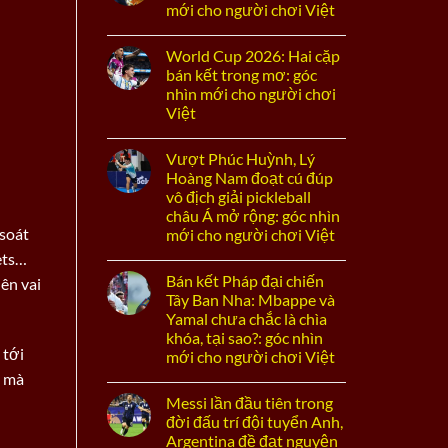
mới cho người chơi Việt
World Cup 2026: Hai cặp
bán kết trong mơ: góc
nhìn mới cho người chơi
Việt
Vượt Phúc Huỳnh, Lý
Hoàng Nam đoạt cú đúp
vô địch giải pickleball
châu Á mở rộng: góc nhìn
 soát
mới cho người chơi Việt
ets…
Bán kết Pháp đại chiến
ên vai
Tây Ban Nha: Mbappe và
Yamal chưa chắc là chìa
khóa, tại sao?: góc nhìn
 tới
mới cho người chơi Việt
, mà
Messi lần đầu tiên trong
đời đấu trí đội tuyển Anh,
Argentina đề đạt nguyện