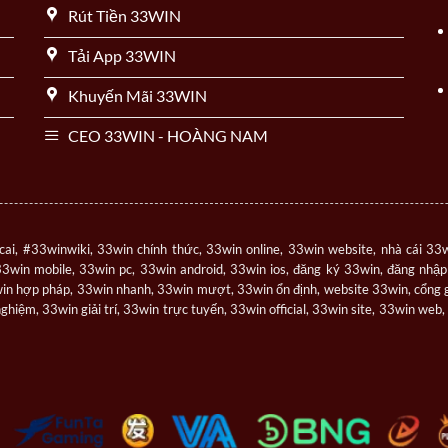
Rút Tiền 33WIN
Tải App 33WIN
Khuyến Mãi 33WIN
CEO 33WIN - HOÀNG NAM
, #33winwiki, 33win chính thức, 33win online, 33win website, nhà cái 33win
win mobile, 33win pc, 33win android, 33win ios, đăng ký 33win, đăng nhập 
3win hợp pháp, 33win nhanh, 33win mượt, 33win ổn định, website 33win, cổng 
ghiệm, 33win giải trí, 33win trực tuyến, 33win official, 33win site, 33win web,