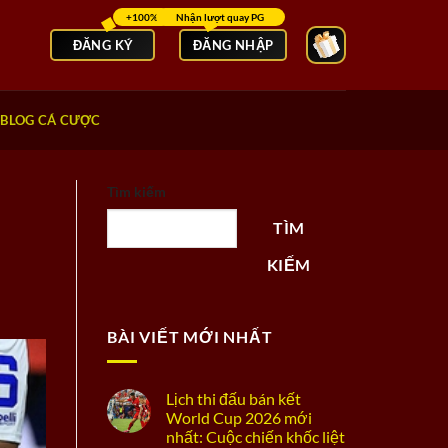
ĐĂNG KÝ
ĐĂNG NHẬP
BLOG CÁ CƯỢC
Tìm kiếm
TÌM
KIẾM
BÀI VIẾT MỚI NHẤT
Lịch thi đấu bán kết
World Cup 2026 mới
nhất: Cuộc chiến khốc liệt