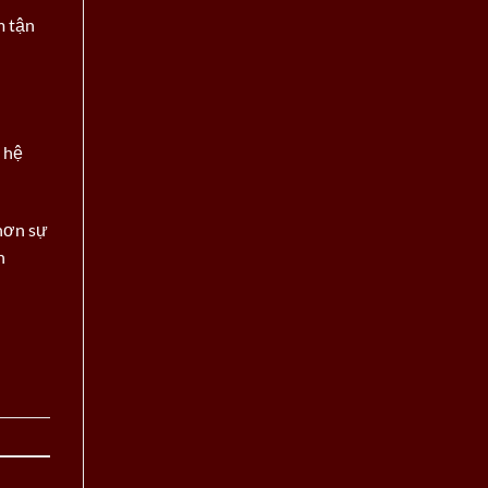
m tận
 hệ
 hơn sự
h