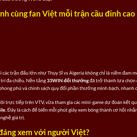
 cùng fan Việt mỗi trận cầu đỉnh cao
 các trận đấu lớn như Thụy Sĩ vs Algeria không chỉ là niềm đam 
 trí đa chiều. Nền tảng
33WIN đổi thưởng
đã trở thành lựa chọn
i phong phú và chính sách quy đổi phần thưởng minh bạch, nhanh 
dõi trực tiếp trên VTV, vừa tham gia các mini-game dự đoán kết q
ile
. Đây là cách để biến mỗi phút giây xem bóng thành cơ hội nhậ
ghệ giá trị.
a đáng xem với người Việt?