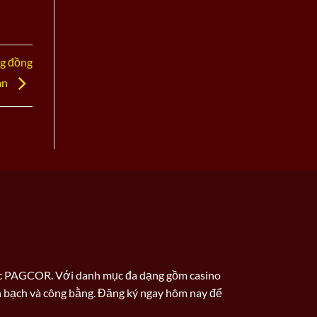
ng đồng
Hàn
chức PAGCOR. Với danh mục đa dạng gồm casino
 bạch và công bằng. Đăng ký ngay hôm nay để