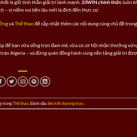
hất là giữ tinh thần giải trí lành mạnh.
33WIN chính thức
luôn k
h – vì niềm vui bền lâu mới là đích đến thực sự.
ưởng
và
Thể thao
để cập nhật thêm các nội dung cùng chủ đề trong
 dịp để bạn vừa sống trọn đam mê, vừa có cơ hội nhận thưởng xứn
trán Algeria – và đừng quên đồng hành cùng nền tảng giải trí đư
g trong
Thể thao
. Đánh dấu
liên kết thường trực
.