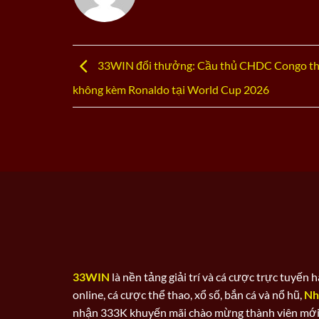
33WIN đổi thưởng: Cầu thủ CHDC Congo t
không kèm Ronaldo tại World Cup 2026
33WIN
là nền tảng giải trí và cá cược trực tuyế
online, cá cược thể thao, xổ số, bắn cá và nổ hũ,
Nh
nhận 333K khuyến mãi chào mừng thành viên mới