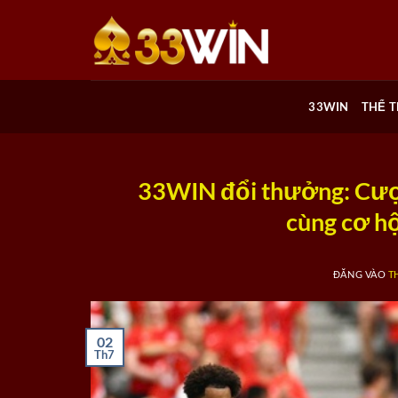
Bỏ
qua
nội
dung
33WIN
THỂ 
33WIN đổi thưởng: Cược 
cùng cơ h
ĐĂNG VÀO
T
02
Th7