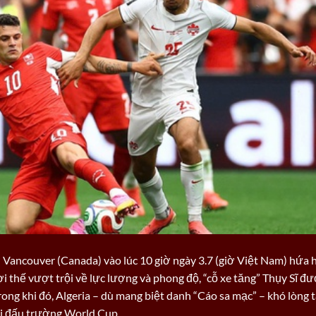
 ở Vancouver (Canada) vào lúc 10 giờ ngày 3.7 (giờ Việt Nam) hứa 
 thế vượt trội về lực lượng và phong độ, “cỗ xe tăng” Thụy Sĩ đ
Trong khi đó, Algeria – dù mang biệt danh “Cáo sa mạc” – khó lòng 
ại đấu trường World Cup.