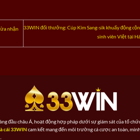
33WIN đổi thưởng: Cúp Kim Sang-sik khuấy động cộ
hừa nhận
sinh viên Việt tại 
n hàng đầu châu Á, hoạt động hợp pháp dưới sự giám sát của tổ 
à cái 33WIN
cam kết mang đến môi trường cá cược an toàn, minh
.