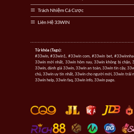
Trách Nhiệm Cá Cược
Liên Hệ 33WIN
Từ khóa (Tags):
#33win, #33win1, #33win com, #33win bet, #33winnhacai
33win mới nhất, 33win hôm nay, 33win không bị chặn, 33
33win, đánh giá 33win, 33win an toàn, 33win tin cậy, 3
chủ, 33win uy tín nhất, 33win cho người mới, 33win trải n
33win help, 33win faq, 33win info, 33win page.