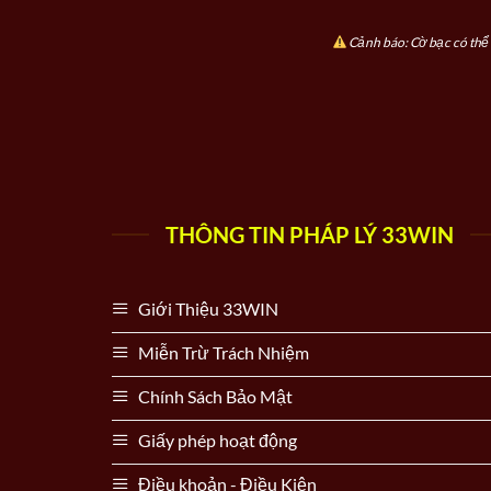
Cảnh báo: Cờ bạc có thể g
THÔNG TIN PHÁP LÝ 33WIN
Giới Thiệu 33WIN
Miễn Trừ Trách Nhiệm
Chính Sách Bảo Mật
Giấy phép hoạt động
Điều khoản - Điều Kiện