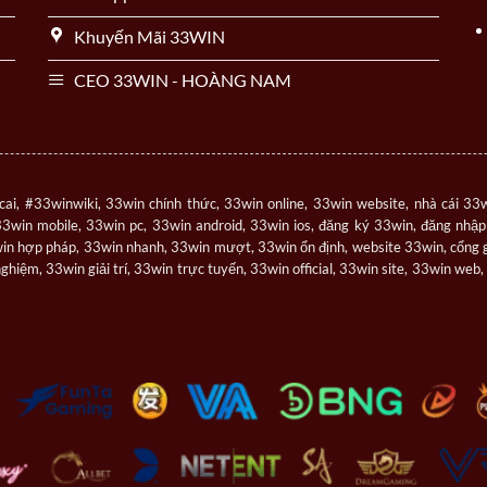
Khuyến Mãi 33WIN
CEO 33WIN - HOÀNG NAM
, #33winwiki, 33win chính thức, 33win online, 33win website, nhà cái 33win
win mobile, 33win pc, 33win android, 33win ios, đăng ký 33win, đăng nhập 
3win hợp pháp, 33win nhanh, 33win mượt, 33win ổn định, website 33win, cổng 
ghiệm, 33win giải trí, 33win trực tuyến, 33win official, 33win site, 33win web,