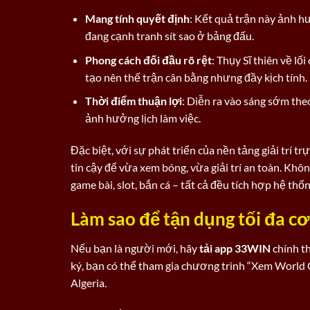
Mang tính quyết định
: Kết quả trận này ảnh hư
đang cạnh tranh sít sao ở bảng đấu.
Phong cách đối đầu rõ rệt
: Thụy Sĩ thiên về lố
tạo nên thế trận cân bằng nhưng đầy kịch tính.
Thời điểm thuận lợi
: Diễn ra vào sáng sớm th
ảnh hưởng lịch làm việc.
Đặc biệt, với sự phát triển của nền tảng giải trí t
tin cậy để vừa xem bóng, vừa giải trí an toàn. Khô
game bài, slot, bắn cá – tất cả đều tích hợp hệ thố
Làm sao để tận dụng tối đa cơ
Nếu bạn là người mới, hãy
tải app 33WIN
chính th
ký, bạn có thể tham gia chương trình “Xem World C
Algeria.