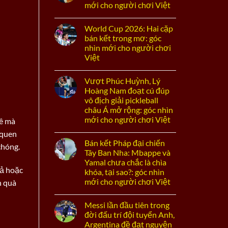
mới cho người chơi Việt
World Cup 2026: Hai cặp
bán kết trong mơ: góc
nhìn mới cho người chơi
Việt
Vượt Phúc Huỳnh, Lý
Hoàng Nam đoạt cú đúp
vô địch giải pickleball
châu Á mở rộng: góc nhìn
mới cho người chơi Việt
mê mà
 quen
Bán kết Pháp đại chiến
chóng.
Tây Ban Nha: Mbappe và
Yamal chưa chắc là chìa
uả hoặc
khóa, tại sao?: góc nhìn
mới cho người chơi Việt
n quà
Messi lần đầu tiên trong
đời đấu trí đội tuyển Anh,
Argentina đề đạt nguyện