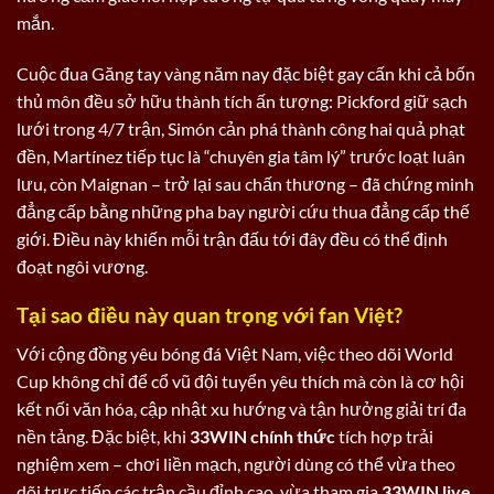
mắn.
Cuộc đua Găng tay vàng năm nay đặc biệt gay cấn khi cả bốn
thủ môn đều sở hữu thành tích ấn tượng: Pickford giữ sạch
lưới trong 4/7 trận, Simón cản phá thành công hai quả phạt
đền, Martínez tiếp tục là “chuyên gia tâm lý” trước loạt luân
lưu, còn Maignan – trở lại sau chấn thương – đã chứng minh
đẳng cấp bằng những pha bay người cứu thua đẳng cấp thế
giới. Điều này khiến mỗi trận đấu tới đây đều có thể định
đoạt ngôi vương.
Tại sao điều này quan trọng với fan Việt?
Với cộng đồng yêu bóng đá Việt Nam, việc theo dõi World
Cup không chỉ để cổ vũ đội tuyển yêu thích mà còn là cơ hội
kết nối văn hóa, cập nhật xu hướng và tận hưởng giải trí đa
nền tảng. Đặc biệt, khi
33WIN chính thức
tích hợp trải
nghiệm xem – chơi liền mạch, người dùng có thể vừa theo
dõi trực tiếp các trận cầu đỉnh cao, vừa tham gia
33WIN live