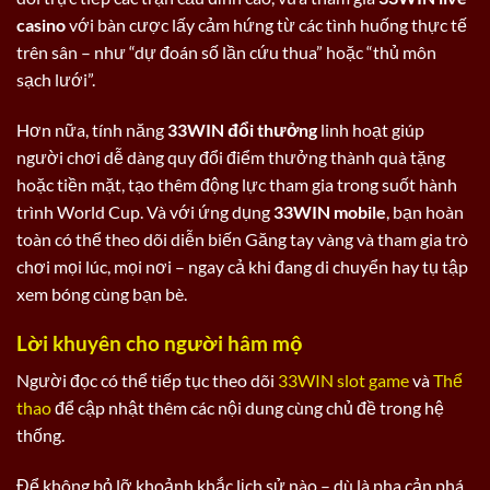
casino
với bàn cược lấy cảm hứng từ các tình huống thực tế
trên sân – như “dự đoán số lần cứu thua” hoặc “thủ môn
sạch lưới”.
Hơn nữa, tính năng
33WIN đổi thưởng
linh hoạt giúp
người chơi dễ dàng quy đổi điểm thưởng thành quà tặng
hoặc tiền mặt, tạo thêm động lực tham gia trong suốt hành
trình World Cup. Và với ứng dụng
33WIN mobile
, bạn hoàn
toàn có thể theo dõi diễn biến Găng tay vàng và tham gia trò
chơi mọi lúc, mọi nơi – ngay cả khi đang di chuyển hay tụ tập
xem bóng cùng bạn bè.
Lời khuyên cho người hâm mộ
Người đọc có thể tiếp tục theo dõi
33WIN slot game
và
Thể
thao
để cập nhật thêm các nội dung cùng chủ đề trong hệ
thống.
Để không bỏ lỡ khoảnh khắc lịch sử nào – dù là pha cản phá