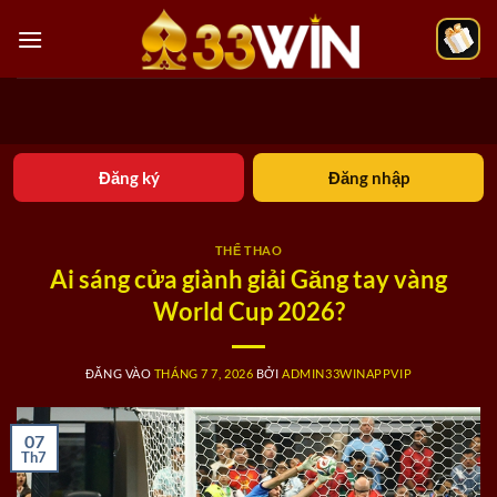
Bỏ
qua
nội
dung
Đăng ký
Đăng nhập
THỂ THAO
Ai sáng cửa giành giải Găng tay vàng
World Cup 2026?
ĐĂNG VÀO
THÁNG 7 7, 2026
BỞI
ADMIN33WINAPPVIP
07
Th7