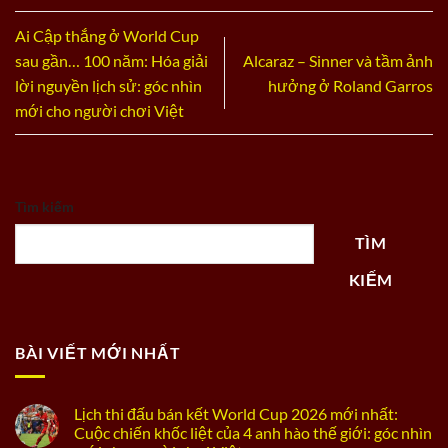
Ai Cập thắng ở World Cup
sau gần… 100 năm: Hóa giải
Alcaraz – Sinner và tầm ảnh
lời nguyền lịch sử: góc nhìn
hưởng ở Roland Garros
mới cho người chơi Việt
Tìm kiếm
TÌM
KIẾM
BÀI VIẾT MỚI NHẤT
Lịch thi đấu bán kết World Cup 2026 mới nhất:
Cuộc chiến khốc liệt của 4 anh hào thế giới: góc nhìn