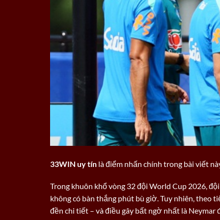
33WIN uy tín
là điểm nhấn chính trong bài viết nà
Trong khuôn khổ vòng 32 đội World Cup 2026, đội 
không có bàn thắng phút bù giờ. Tuy nhiên, theo tiế
đền chi tiết – và điều gây bất ngờ nhất là Neymar