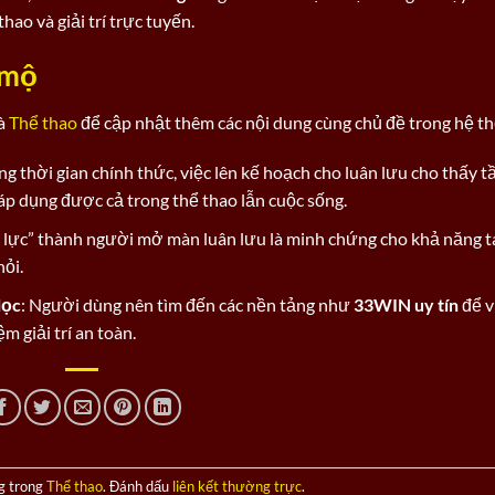
ao và giải trí trực tuyến.
 mộ
à
Thể thao
để cập nhật thêm các nội dung cùng chủ đề trong hệ th
ong thời gian chính thức, việc lên kế hoạch cho luân lưu cho thấy 
 áp dụng được cả trong thể thao lẫn cuộc sống.
p lực” thành người mở màn luân lưu là minh chứng cho khả năng t
hỏi.
lọc
: Người dùng nên tìm đến các nền tảng như
33WIN uy tín
để v
m giải trí an toàn.
g trong
Thể thao
. Đánh dấu
liên kết thường trực
.