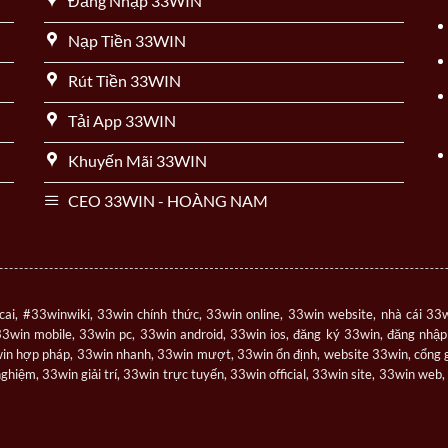
Đăng Nhập 33WIN
Nạp Tiền 33WIN
Rút Tiền 33WIN
Tải App 33WIN
Khuyến Mãi 33WIN
CEO 33WIN - HOÀNG NAM
, #33winwiki, 33win chính thức, 33win online, 33win website, nhà cái 33win
win mobile, 33win pc, 33win android, 33win ios, đăng ký 33win, đăng nhập 
3win hợp pháp, 33win nhanh, 33win mượt, 33win ổn định, website 33win, cổng 
ghiệm, 33win giải trí, 33win trực tuyến, 33win official, 33win site, 33win web,