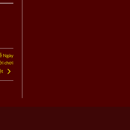
lễ Ngày
ời chơi
ệt