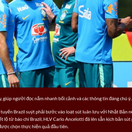
y, giúp người đọc nắm nhanh bối cảnh và các thông tin đáng chú ý.
tuyển Brazil suýt phải bước vào loạt sút luân lưu với Nhật Bản 
t lộ từ báo chí Brazil, HLV Carlo Ancelotti đã lên sẵn kịch bản sút
 được chọn thực hiện quả đầu tiên.