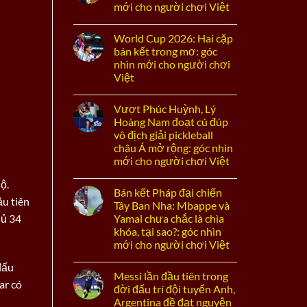
mới cho người chơi Việt
World Cup 2026: Hai cặp
bán kết trong mơ: góc
nhìn mới cho người chơi
Việt
Vượt Phúc Huỳnh, Lý
Hoàng Nam đoạt cú đúp
vô địch giải pickleball
châu Á mở rộng: góc nhìn
mới cho người chơi Việt
ộ.
Bán kết Pháp đại chiến
ầu tiên
Tây Ban Nha: Mbappe và
Yamal chưa chắc là chìa
hủ 34
khóa, tại sao?: góc nhìn
mới cho người chơi Việt
đấu
Messi lần đầu tiên trong
ar có
đời đấu trí đội tuyển Anh,
Argentina đề đạt nguyện