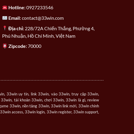
Hotline:
0927233546
Email:
contact@33win.com
Địa chỉ:
228/72A Chiến Thắng, Phường 4,
Phú Nhuận, Hồ Chí Minh, Việt Nam
Zipcode:
70000
, 33win uy tín, link 33win, vào 33win, truy cập 33win,
33win, tài khoản 33win, chơi 33win, 33win là gì, review
game 33win, nền tảng 33win, 33win link mới, 33win chính
 33win access, 33win login, 33win register, 33win support,