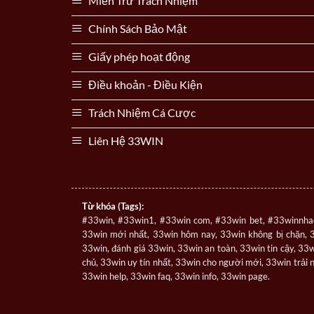
Miễn Trừ Trách Nhiệm
Chính Sách Bảo Mật
Giấy phép hoạt động
Điều khoản - Điều Kiện
Trách Nhiệm Cá Cược
Liên Hệ 33WIN
Từ khóa (Tags):
#33win, #33win1, #33win com, #33win bet, #33winnhacai
33win mới nhất, 33win hôm nay, 33win không bị chặn, 33
33win, đánh giá 33win, 33win an toàn, 33win tin cậy, 3
chủ, 33win uy tín nhất, 33win cho người mới, 33win trải n
33win help, 33win faq, 33win info, 33win page.