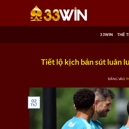
Bỏ
qua
nội
dung
33WIN
THỂ 
Tiết lộ kịch bản sút luân 
ĐĂNG VÀO
T
02
Th7