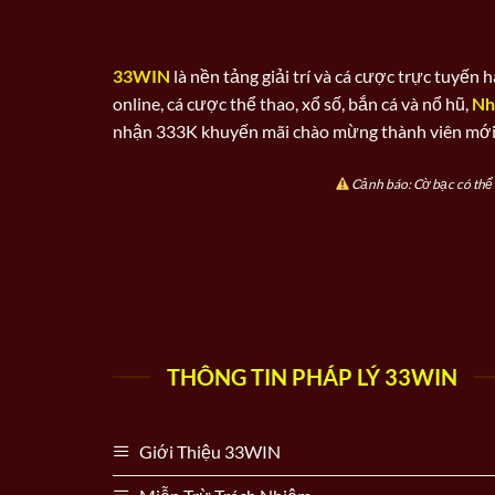
33WIN
là nền tảng giải trí và cá cược trực tuyế
online, cá cược thể thao, xổ số, bắn cá và nổ hũ,
Nh
nhận 333K khuyến mãi chào mừng thành viên mới
Cảnh báo: Cờ bạc có thể g
THÔNG TIN PHÁP LÝ 33WIN
Giới Thiệu 33WIN