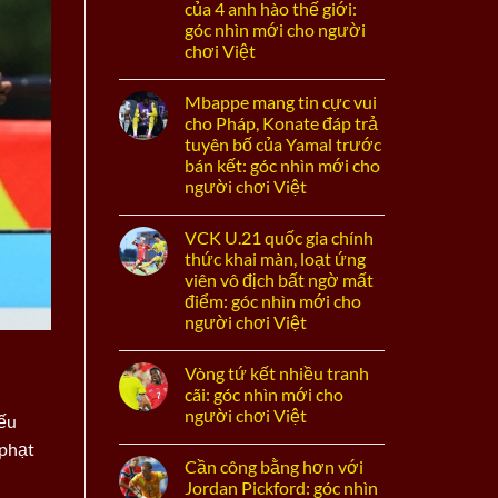
của 4 anh hào thế giới:
góc nhìn mới cho người
chơi Việt
Mbappe mang tin cực vui
cho Pháp, Konate đáp trả
tuyên bố của Yamal trước
bán kết: góc nhìn mới cho
người chơi Việt
VCK U.21 quốc gia chính
thức khai màn, loạt ứng
viên vô địch bất ngờ mất
điểm: góc nhìn mới cho
người chơi Việt
Vòng tứ kết nhiều tranh
cãi: góc nhìn mới cho
người chơi Việt
nếu
 phạt
Cần công bằng hơn với
Jordan Pickford: góc nhìn