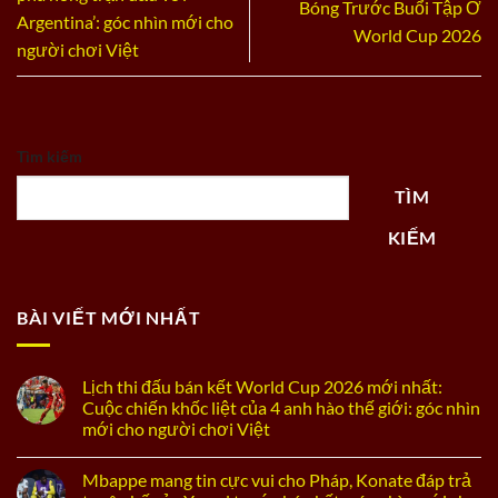
Bóng Trước Buổi Tập Ở
Argentina’: góc nhìn mới cho
World Cup 2026
người chơi Việt
Tìm kiếm
TÌM
KIẾM
BÀI VIẾT MỚI NHẤT
Lịch thi đấu bán kết World Cup 2026 mới nhất:
Cuộc chiến khốc liệt của 4 anh hào thế giới: góc nhìn
mới cho người chơi Việt
Mbappe mang tin cực vui cho Pháp, Konate đáp trả