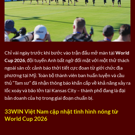
Chỉ vài ngày trước khi bước vào trận đấu mở màn tại
World
Cup 2026
, đội tuyển Anh bất ngờ đối mặt với một thử thách
ngoài sân cỏ: cảnh báo thời tiết cực đoan từ giới chức địa
phương tại Mỹ. Toàn bộ thành viên ban huấn luyện và cầu
thủ “Tam sư” đã nhận thông báo khẩn cấp về khả năng xảy ra
lốc xoáy và bão lớn tại Kansas City – thành phố đang là đại
bản doanh của họ trong giai đoạn chuẩn bị.
33WIN Việt Nam cập nhật tình hình nóng từ
World Cup 2026