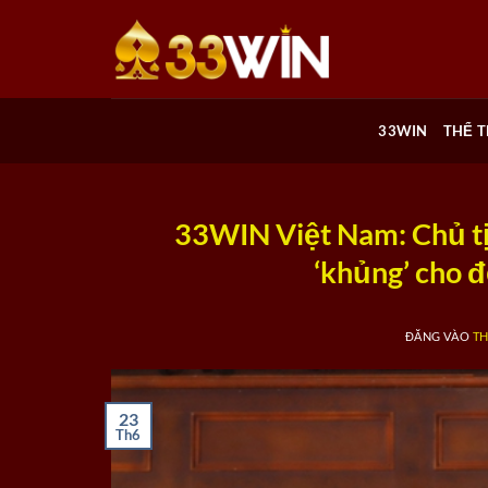
Bỏ
qua
nội
dung
33WIN
THỂ 
33WIN Việt Nam: Chủ tị
‘khủng’ cho đ
ĐĂNG VÀO
TH
23
Th6