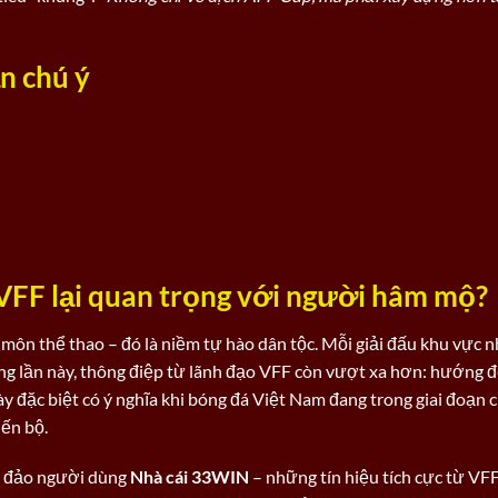
n chú ý
 VFF lại quan trọng với người hâm mộ?
môn thể thao – đó là niềm tự hào dân tộc. Mỗi giải đấu khu vực 
g lần này, thông điệp từ lãnh đạo VFF còn vượt xa hơn: hướng 
y đặc biệt có ý nghĩa khi bóng đá Việt Nam đang trong giai đoạn
iến bộ.
ng đảo người dùng
Nhà cái 33WIN
– những tín hiệu tích cực từ VF