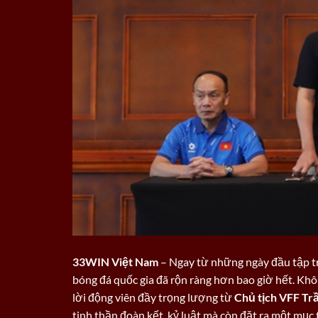
33WIN Việt Nam
– Ngay từ những ngày đầu tập t
bóng đá quốc gia đã rộn ràng hơn bao giờ hết. Khô
lời động viên đầy trọng lượng từ
Chủ tịch VFF Tr
tinh thần đoàn kết, kỷ luật mà còn đặt ra một mục 