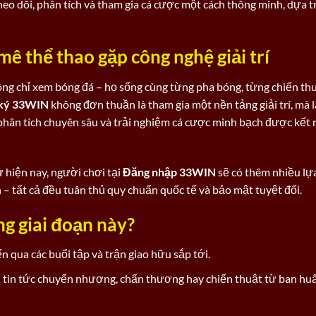
heo dõi, phân tích và tham gia cá cược một cách thông minh, dựa t
ê thể thao gặp công nghệ giải trí
ông chỉ xem bóng đá – họ sống cùng từng pha bóng, từng chiến th
ký 33WIN
không đơn thuần là tham gia một nền tảng giải trí, mà l
 phân tích chuyên sâu và trải nghiệm cá cược minh bạch được kết n
 hiện nay, người chơi tại
Đăng nhập 33WIN
sẽ có thêm nhiều lự
h – tất cả đều tuân thủ quy chuẩn quốc tế và bảo mật tuyệt đối.
g giai đoạn này?
n qua các buổi tập và trận giao hữu sắp tới.
 tin tức chuyển nhượng, chấn thương hay chiến thuật từ ban hu