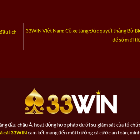
33WIN Việt Nam: Cỗ xe tăng Đức quyết thắng Bờ B
đấu lịch
để sớm đi ti
n hàng đầu châu Á, hoạt động hợp pháp dưới sự giám sát của tổ 
à cái 33WIN
cam kết mang đến môi trường cá cược an toàn, minh