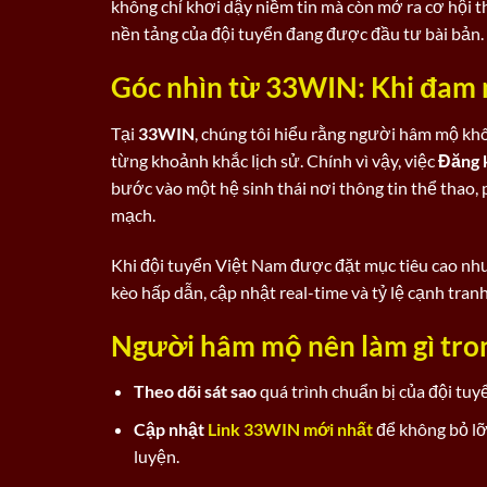
không chỉ khơi dậy niềm tin mà còn mở ra cơ hội t
nền tảng của đội tuyển đang được đầu tư bài bản.
Góc nhìn từ 33WIN: Khi đam m
Tại
33WIN
, chúng tôi hiểu rằng người hâm mộ kh
từng khoảnh khắc lịch sử. Chính vì vậy, việc
Đăng 
bước vào một hệ sinh thái nơi thông tin thể thao,
mạch.
Khi đội tuyển Việt Nam được đặt mục tiêu cao như
kèo hấp dẫn, cập nhật real-time và tỷ lệ cạnh tran
Người hâm mộ nên làm gì tron
Theo dõi sát sao
quá trình chuẩn bị của đội tuyể
Cập nhật
Link 33WIN mới nhất
để không bỏ lỡ
luyện.