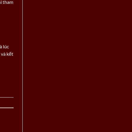
hi tham
à lúc
 và kết