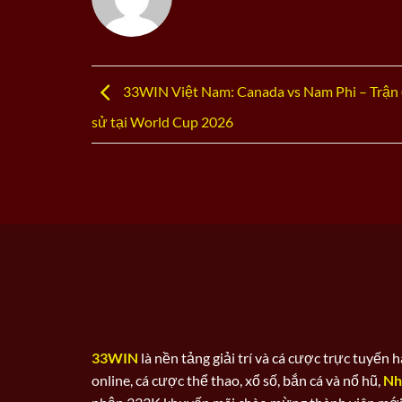
33WIN Việt Nam: Canada vs Nam Phi – Trận 
sử tại World Cup 2026
33WIN
là nền tảng giải trí và cá cược trực tuyế
online, cá cược thể thao, xổ số, bắn cá và nổ hũ,
Nh