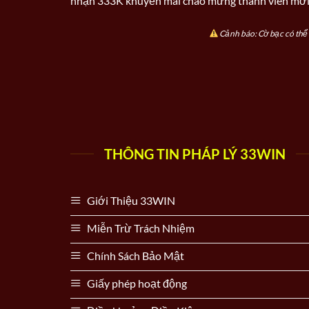
nhận 333K khuyến mãi chào mừng thành viên mới
Cảnh báo: Cờ bạc có thể g
THÔNG TIN PHÁP LÝ 33WIN
Giới Thiệu 33WIN
Miễn Trừ Trách Nhiệm
Chính Sách Bảo Mật
Giấy phép hoạt động