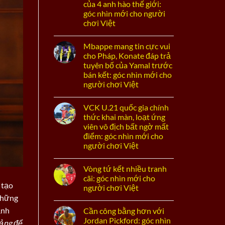
của 4 anh hào thế giới:
góc nhìn mới cho người
chơi Việt
Mbappe mang tin cực vui
cho Pháp, Konate đáp trả
tuyên bố của Yamal trước
bán kết: góc nhìn mới cho
người chơi Việt
VCK U.21 quốc gia chính
thức khai màn, loạt ứng
viên vô địch bất ngờ mất
điểm: góc nhìn mới cho
người chơi Việt
Vòng tứ kết nhiều tranh
cãi: góc nhìn mới cho
 tạo
người chơi Việt
 những
ạnh
Cần công bằng hơn với
Jordan Pickford: góc nhìn
tảng để