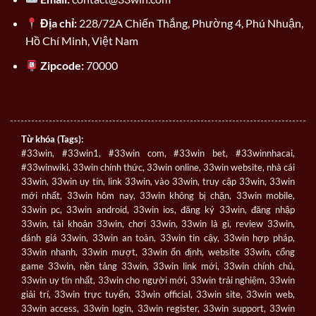
Địa chỉ:
228/72A Chiến Thắng, Phường 4, Phú Nhuận,
Hồ Chí Minh, Việt Nam
Zipcode:
70000
Từ khóa (Tags):
#33win, #33win1, #33win com, #33win bet, #33winnhacai,
#33winwiki, 33win chính thức, 33win online, 33win website, nhà cái
33win, 33win uy tín, link 33win, vào 33win, truy cập 33win, 33win
mới nhất, 33win hôm nay, 33win không bị chặn, 33win mobile,
33win pc, 33win android, 33win ios, đăng ký 33win, đăng nhập
33win, tài khoản 33win, chơi 33win, 33win là gì, review 33win,
đánh giá 33win, 33win an toàn, 33win tin cậy, 33win hợp pháp,
33win nhanh, 33win mượt, 33win ổn định, website 33win, cổng
game 33win, nền tảng 33win, 33win link mới, 33win chính chủ,
33win uy tín nhất, 33win cho người mới, 33win trải nghiệm, 33win
giải trí, 33win trực tuyến, 33win official, 33win site, 33win web,
33win access, 33win login, 33win register, 33win support, 33win