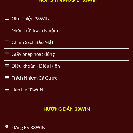
Giới Thiệu 33WIN
Miễn Trừ Trách Nhiệm
Chính Sách Bảo Mật
Giấy phép hoạt động
Điều khoản - Điều Kiện
Trách Nhiệm Cá Cược
Liên Hệ 33WIN
HƯỚNG DẪN 33WIN
Đăng Ký 33WIN