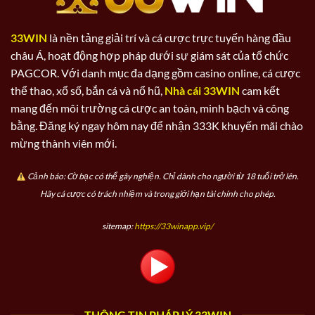
33WIN
là nền tảng giải trí và cá cược trực tuyến hàng đầu
châu Á, hoạt động hợp pháp dưới sự giám sát của tổ chức
PAGCOR. Với danh mục đa dạng gồm casino online, cá cược
thể thao, xổ số, bắn cá và nổ hũ,
Nhà cái 33WIN
cam kết
mang đến môi trường cá cược an toàn, minh bạch và công
bằng. Đăng ký ngay hôm nay để nhận 333K khuyến mãi chào
mừng thành viên mới.
Cảnh báo: Cờ bạc có thể gây nghiện. Chỉ dành cho người từ 18 tuổi trở lên.
Hãy cá cược có trách nhiệm và trong giới hạn tài chính cho phép.
sitemap:
https://33winapp.vip/
THÔNG TIN PHÁP LÝ 33WIN