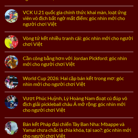
VCK U.21 quốc gia chính thức khai màn, loạt ứng
viên vô địch bất ngờ mất điểm: góc nhìn mới cho
người chơi Việt
Vòng tứ kết nhiều tranh cãi: góc nhìn mới cho người
chơi Việt
Cần công bằng hơn với Jordan Pickford: góc nhìn
mới cho người chơi Việt
World Cup 2026: Hai cặp bán kết trong mơ: góc
nhìn mới cho người chơi Việt
Vượt Phúc Huỳnh, Lý Hoàng Nam đoạt cú đúp vô
địch giải pickleball châu Á mở rộng: góc nhìn mới
cho người chơi Việt
Bán kết Pháp đại chiến Tây Ban Nha: Mbappe và
Yamal chưa chắc là chìa khóa, tại sao?: góc nhìn mới
cho người chơi Việt