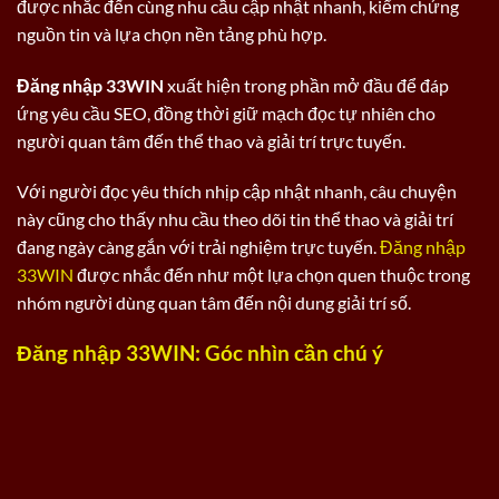
được nhắc đến cùng nhu cầu cập nhật nhanh, kiểm chứng
nguồn tin và lựa chọn nền tảng phù hợp.
Đăng nhập 33WIN
xuất hiện trong phần mở đầu để đáp
ứng yêu cầu SEO, đồng thời giữ mạch đọc tự nhiên cho
người quan tâm đến thể thao và giải trí trực tuyến.
Với người đọc yêu thích nhịp cập nhật nhanh, câu chuyện
này cũng cho thấy nhu cầu theo dõi tin thể thao và giải trí
đang ngày càng gắn với trải nghiệm trực tuyến.
Đăng nhập
33WIN
được nhắc đến như một lựa chọn quen thuộc trong
nhóm người dùng quan tâm đến nội dung giải trí số.
Đăng nhập 33WIN: Góc nhìn cần chú ý