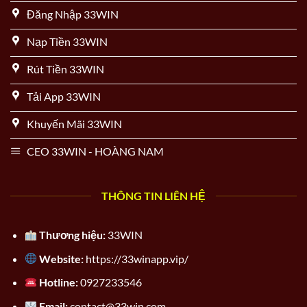
Đăng Nhập 33WIN
Nạp Tiền 33WIN
Rút Tiền 33WIN
Tải App 33WIN
Khuyến Mãi 33WIN
CEO 33WIN - HOÀNG NAM
THÔNG TIN LIÊN HỆ
Thương hiệu:
33WIN
Website:
https://33winapp.vip/
Hotline:
0927233546
Email:
contact@33win.com