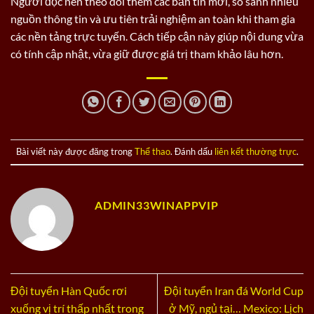
Người đọc nên theo dõi thêm các bản tin mới, so sánh nhiều
nguồn thông tin và ưu tiên trải nghiệm an toàn khi tham gia
các nền tảng trực tuyến. Cách tiếp cận này giúp nội dung vừa
có tính cập nhật, vừa giữ được giá trị tham khảo lâu hơn.
Bài viết này được đăng trong
Thể thao
. Đánh dấu
liên kết thường trực
.
ADMIN33WINAPPVIP
Đội tuyển Hàn Quốc rơi
Đội tuyển Iran đá World Cup
xuống vị trí thấp nhất trong
ở Mỹ, ngủ tại… Mexico: Lịch