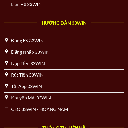
Liên Hệ 33WIN
HƯỚNG DẪN 33WIN
Đăng Ký 33WIN
Đăng Nhập 33WIN
Nạp Tiền 33WIN
Rút Tiền 33WIN
Tải App 33WIN
Khuyến Mãi 33WIN
CEO 33WIN - HOÀNG NAM
THÔNG TIN LIÊN HỆ