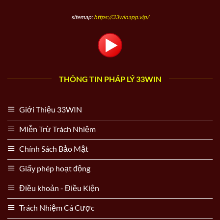
sitemap:
https://33winapp.vip/
THÔNG TIN PHÁP LÝ 33WIN
Giới Thiệu 33WIN
Miễn Trừ Trách Nhiệm
Chính Sách Bảo Mật
Giấy phép hoạt động
Điều khoản - Điều Kiện
Trách Nhiệm Cá Cược