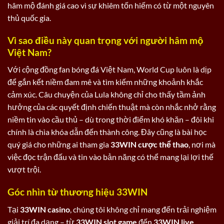
hâm mộ đánh giá cao vì sự khiêm tốn hiếm có từ một nguyên
thủ quốc gia.
Vì sao điều này quan trọng với người hâm mộ
Việt Nam?
Với cộng đồng fan bóng đá Việt Nam, World Cup luôn là dịp
để gắn kết niềm đam mê và tìm kiếm những khoảnh khắc
cảm xúc. Câu chuyện của Lula không chỉ cho thấy tầm ảnh
hưởng của các quyết định chiến thuật mà còn nhắc nhở rằng
niềm tin vào cầu thủ – dù trong thời điểm khó khăn – đôi khi
chính là chìa khóa dẫn đến thành công. Đây cũng là bài học
quý giá cho những ai tham gia
33WIN cược thể thao
, nơi mà
việc đọc trận đấu và tin vào bản năng có thể mang lại lợi thế
vượt trội.
Góc nhìn từ thương hiệu 33WIN
Tại
33WIN casino
, chúng tôi không chỉ mang đến trải nghiệm
giải trí đa dạng – từ
33WIN slot game
đến
33WIN live