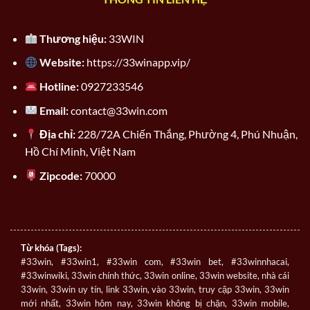
Thương hiệu:
33WIN
Website:
https://33winapp.vip/
Hotline:
0927233546
Email:
contact@33win.com
Địa chỉ:
228/72A Chiến Thắng, Phường 4, Phú Nhuận,
Hồ Chí Minh, Việt Nam
Zipcode:
70000
Từ khóa (Tags):
#33win, #33win1, #33win com, #33win bet, #33winnhacai,
#33winwiki, 33win chính thức, 33win online, 33win website, nhà cái
33win, 33win uy tín, link 33win, vào 33win, truy cập 33win, 33win
mới nhất, 33win hôm nay, 33win không bị chặn, 33win mobile,