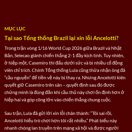
MỤC LỤC
Tại sao Tổng thống Brazil lại xin lỗi Ancelotti?
Trong trận vòng 1/16 World Cup 2026 giữa Brazil và Nhật
Bản, Selecao giành chiến thắng 2-1 đầy kịch tính. Tuy nhiên,
ở hiệp một, Casemiro thi đấu dưới sức và bị nhiều cổ động
viên chỉ trích. Chính Tổng thống Lula cũng thừa nhận ông đã
“cầu nguyện” để tiền vệ này bị thay ra. Nhưng Ancelotti kiên
quyết giữ Casemiro trên sân – quyết định sau đó được
chứng minh là đúng đắn khi cầu thủ này chơi ổn định hơn ở
hiệp hai và góp công lớn vào chiến thắng chung cuộc.
Sau trận, Lula đã gửi lời xin lỗi chân thành: “Tôi sai rồi,
Ancelotti hiểu trò chơi hơn tôi rất nhiều.” Phát biểu này
nhanh chóng lan truyền trên mạng xã hội và được người