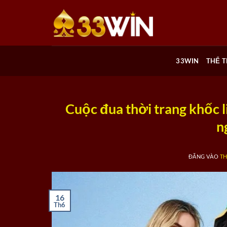
Bỏ
qua
nội
dung
33WIN
THỂ 
Cuộc đua thời trang khốc 
n
ĐĂNG VÀO
TH
16
Th6