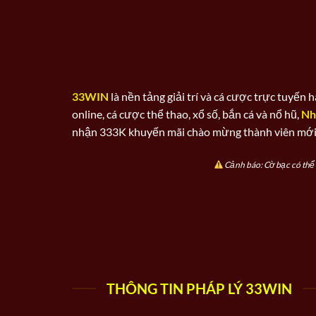
33WIN
là nền tảng giải trí và cá cược trực tuyế
online, cá cược thể thao, xổ số, bắn cá và nổ hũ,
Nh
nhận 333K khuyến mãi chào mừng thành viên mới
Cảnh báo: Cờ bạc có thể g
THÔNG TIN PHÁP LÝ 33WIN