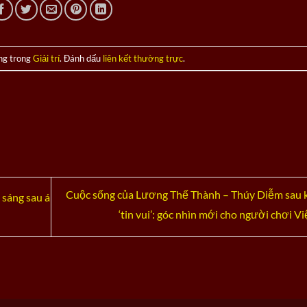
ng trong
Giải trí
. Đánh dấu
liên kết thường trực
.
Cuộc sống của Lương Thế Thành – Thúy Diễm sau 
sáng sau á
‘tin vui’: góc nhìn mới cho người chơi V