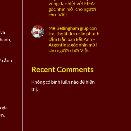
vọng đặc biệt với FIFA:
góc nhìn mới cho người
chơi Việt
Mẹ Bellingham giúp con
 và
trai thoát được án phạt bị
cấm trận bán kết Anh –
nhanh,
Argentina: góc nhìn mới
cho người chơi Việt
ữ cảnh
Recent Comments
Không có bình luận nào để hiển
thị.
 gia
ơn.