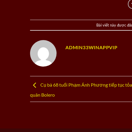
Bài viết này được đă
ADMIN33WINAPPVIP
Cụ bà 68 tuổi Phạm Ánh Phương tiếp tục tỏa 
quân Bolero