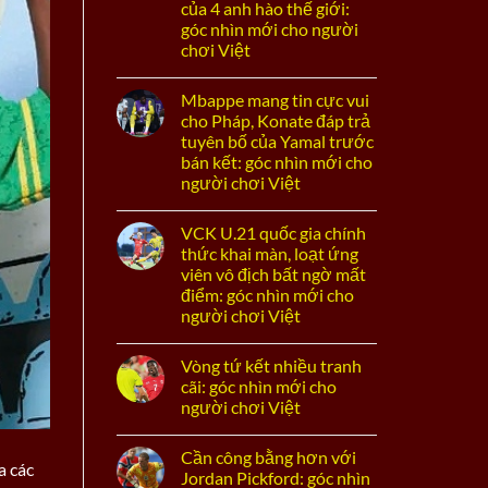
của 4 anh hào thế giới:
góc nhìn mới cho người
chơi Việt
Mbappe mang tin cực vui
cho Pháp, Konate đáp trả
tuyên bố của Yamal trước
bán kết: góc nhìn mới cho
người chơi Việt
VCK U.21 quốc gia chính
thức khai màn, loạt ứng
viên vô địch bất ngờ mất
điểm: góc nhìn mới cho
người chơi Việt
Vòng tứ kết nhiều tranh
cãi: góc nhìn mới cho
người chơi Việt
Cần công bằng hơn với
a các
Jordan Pickford: góc nhìn