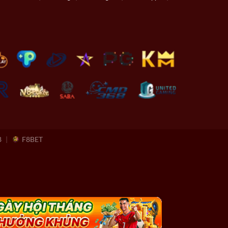
8
F8BET