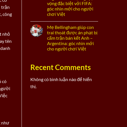
vọng đặc biệt với FIFA:
 trận
góc nhìn mới cho người
, công
chơi Việt
Mẹ Bellingham giúp con
trai thoát được án phạt bị
ết nhỏ
cấm trận bán kết Anh –
ay tên
Argentina: góc nhìn mới
u danh
cho người chơi Việt
Recent Comments
Không có bình luận nào để hiển
ó có
thị.
người
Việc
g như