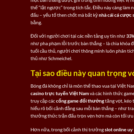
thể “lật ngược” trong tích tắc. Điều này càng làm 
đấu – yếu tố then chốt mà bất kỳ
nhà cái cá cược 
bằng.
Đối với người chơi tại các nền tảng uy tín như
33
như pha phạm lỗi trước bàn thắng – là chìa khóa 
tuổi cầu thủ, người chơi thông minh luôn phân tíc
thủ như Schmeichel.
Tại sao điều này quan trọng 
Bóng đá không chỉ là môn thể thao vua tại Việt Nam 
casino trực tuyến Việt Nam
và các hình thức gam
truy cập các
cổng game đổi thưởng
tăng vọt, kéo 
hiểu rõ bối cảnh đằng sau mỗi bàn thắng – như tra
thưởng thức trận đấu trọn vẹn hơn mà còn tối ưu 
Hơn nữa, trong bối cảnh thị trường
slot online uy 