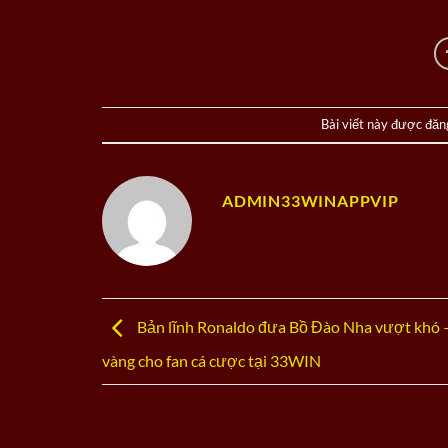
Bài viết này được đăn
ADMIN33WINAPPVIP
Bản lĩnh Ronaldo đưa Bồ Đào Nha vượt khó 
vàng cho fan cá cược tại 33WIN