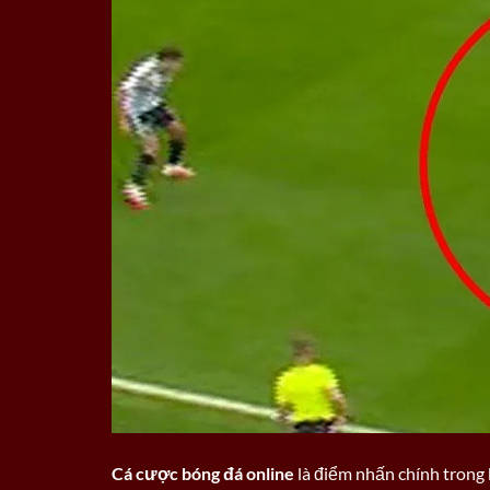
Cá cược bóng đá online
là điểm nhấn chính trong 