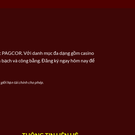
chức PAGCOR. Với danh mục đa dạng gồm casino
 bạch và công bằng. Đăng ký ngay hôm nay để
giới hạn tài chính cho phép.