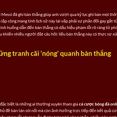
 Messi đã ghi bàn thắng giúp anh vượt qua kỷ lục ghi bàn mọi thời
a lập công mang tính lịch sử này lại vấp phải sự phản đối gay gắt 
tình huống dẫn đến bàn thắng có dấu hiệu phạm lỗi rõ ràng từ phí
ều khiến nhiều người đặt câu hỏi: liệu bàn thắng này có thực sự x
ững tranh cãi ‘nóng’ quanh bàn thắng
đặc biệt là những ai thường xuyên tham gia
cá cược bóng đá onl
 chủ đề bàn tán sôi nổi mà còn ảnh hưởng trực tiếp đến kết quả cư
hoặc phạm lỗi nhưng vẫn được trọng tài công nhận, nhiều kèo cượ