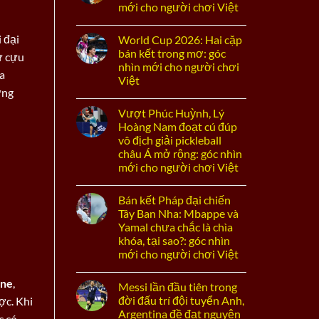
mới cho người chơi Việt
 đại
World Cup 2026: Hai cặp
bán kết trong mơ: góc
từ cựu
nhìn mới cho người chơi
a
Việt
ứng
Vượt Phúc Huỳnh, Lý
Hoàng Nam đoạt cú đúp
vô địch giải pickleball
châu Á mở rộng: góc nhìn
mới cho người chơi Việt
Bán kết Pháp đại chiến
Tây Ban Nha: Mbappe và
Yamal chưa chắc là chìa
khóa, tại sao?: góc nhìn
mới cho người chơi Việt
ine
,
Messi lần đầu tiên trong
đời đấu trí đội tuyển Anh,
ợc. Khi
Argentina đề đạt nguyện
c có