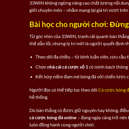
33WIN không ngừng nâng cao chất lượng nội dung đ
giới chuyên môn – nhằm mang lại giá trị vượt trên 
Bài học cho người chơi: Đừng
Từ góc nhìn của 33WIN, tranh cãi quanh bàn thắng 
thể dẫn lối, nhưng lý trí mới là người quyết định 
Theo dõi đa chiều – từ bình luận viên, cựu cầu 
Chọn
nhà cái cá cược số 1
có minh bạch thông t
Kết hợp niềm đam mê bóng đá với chiến lược cư
Người đọc có thể tiếp tục theo dõi
Cá cược bóng đ
hệ thống.
Dù bàn thắng có được giữ nguyên hay không, điều 
cá cược bóng đá online
– đang ngày càng trở nên
luôn đồng hành cùng người chơi.