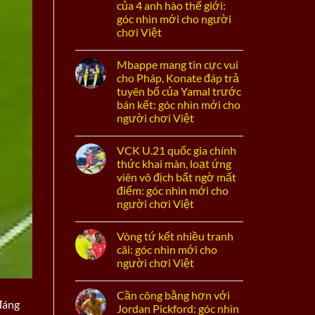
của 4 anh hào thế giới:
góc nhìn mới cho người
chơi Việt
Mbappe mang tin cực vui
cho Pháp, Konate đáp trả
tuyên bố của Yamal trước
bán kết: góc nhìn mới cho
người chơi Việt
VCK U.21 quốc gia chính
thức khai màn, loạt ứng
viên vô địch bất ngờ mất
điểm: góc nhìn mới cho
người chơi Việt
Vòng tứ kết nhiều tranh
cãi: góc nhìn mới cho
người chơi Việt
Cần công bằng hơn với
 đáng
Jordan Pickford: góc nhìn