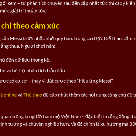
i kèm – từ phân tích chuyên sâu đến cập nhật tức thì các ý kiến
mức giải trí thuần túy.
 chỉ theo cảm xúc
của Messi là lời nhắc nhở quý báu: trong cá cược thể thao, cảm x
thắng thua. Người chơi nên:
thủ đến dữ liệu thống kê.
in và hỗ trợ phân tích trận đấu.
ợc có cơ sở – thay vì đặt cược theo “hiệu ứng Messi”.
á online
và
Thể thao
để cập nhật thêm các nội dung cùng chủ đề 
quan trọng là người hâm mộ Việt Nam – đặc biệt là cộng đồng th
 tinh tường và chuyên nghiệp hơn. Và đó chính là xu hướng mà 3