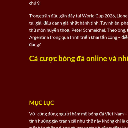
chú ý.
Trong trận đấu gần đây tại World Cup 2026, Lionel
tại giải đấu danh giá nhất hành tinh. Tuy nhiên, ph
thủ môn huyền thoại Peter Schmeichel. Theo ông, 
Argentina trong quá trình triển khai tấn công – đi
đáng?
Cá cược bóng đá online và nh
MỤC LỤC
Với cộng đồng người hâm mộ bóng đá Việt Nam – 
tình huống gây tranh cãi như thế này không chỉ là
một bàn thắng được ghi trong tình huống việt vị 