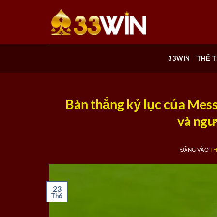
Bỏ
qua
nội
dung
33WIN
THỂ 
Bàn thắng kỷ lục của Messi
và ngư
ĐĂNG VÀO
TH
23
Th6